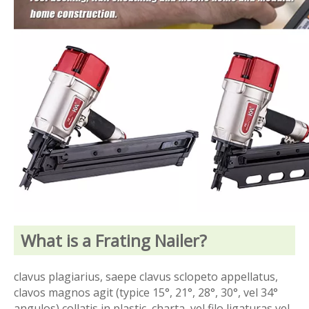
What is a Frating Nailer?
clavus plagiarius, saepe clavus sclopeto appellatus,
clavos magnos agit (typice 15°, 21°, 28°, 30°, vel 34°
angulos) collatis in plastic, charta, vel filo ligaturas vel