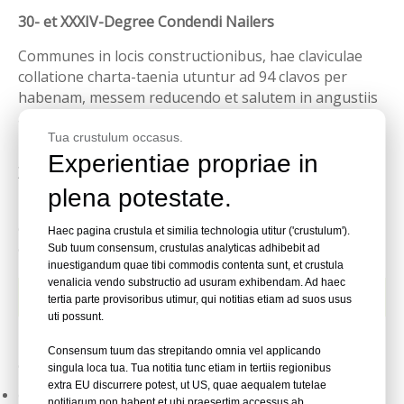
30- et XXXIV-Degree Condendi Nailers
Communes in locis constructionibus, hae claviculae
collatione charta-taenia utuntur ad 94 clavos per
habenam, messem reducendo et salutem in angustiis
amplificandam. Graviora sunt sed apta magnis
inceptis.
Tua crustulum occasus.
Experientiae propriae in
XV-Degree Coil Framing Nailers
plena potestate.
Hi utuntur gyros filo-collatos tenentes clavos 200-300
clavos perfectos ad operas altas voluminis sicut texit
Haec pagina crustula et similia technologia utitur ('crustulum').
et grabatum faciens, extenuando reload frequentiam.
Sub tuum consensum, crustulas analyticas adhibebit ad
inuestigandum quae tibi commodis contenta sunt, et crustula
venalicia vendo substructio ad usuram exhibendam. Ad haec
Applications of Fraing Nailers
tertia parte provisoribus utimur, qui notitias etiam ad suos usus
uti possunt.
Institutio clavigerorum ad varia gravia officiorum
Consensum tuum das strepitando omnia vel applicando
officia idonea sunt, quae possidet;
singula loca tua. Tua notitia tunc etiam in tertiis regionibus
extra EU discurrere potest, ut US, quae aequalem tutelae
Condere et vaginare in constructione
notitiarum non habent et ubi praesertim accessus ab