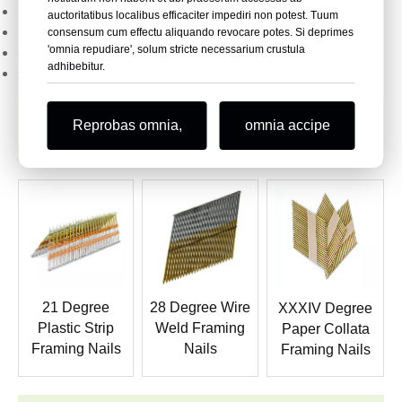
Pallet et crate ecclesiam
auctoritatibus localibus efficaciter impediri non potest. Tuum
Tectum et faveo
consensum cum effectu aliquando revocare potes. Si deprimes
'omnia repudiare', solum stricte necessarium crustula
Ornare ac micare
adhibebitur.
Subflooring et murus condendis
Related Products: Condimentum
Reprobas omnia,
omnia accipe
Clavi
21 Degree
28 Degree Wire
XXXIV Degree
Plastic Strip
Weld Framing
Paper Collata
Framing Nails
Nails
Framing Nails