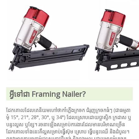
អ្វី​ទៅ​ជា Framing Nailer?
ដែកគោល​ដែល​គេ​និយម​ហៅថា​កាំភ្លើង​ក្រចក ជំរុញ​ក្រចក​ធំៗ (ជាធម្មតា​
មុំ 15°, 21°, 28°, 30°, ឬ 34°) ដែល​ស្រោប​ដោយ​ប្លាស្ទិក ក្រដាស ឬ​
បន្ទះ​លួស ឬ​ខ្សែ។ រចនាឡើងសម្រាប់ការងារដែលមានបរិមាណច្រើន
ដែកគោលទាំងនេះគឺល្អសម្រាប់ធ្វើស៊ុម ស្រោប ធ្វើបន្ទះឈើ និងដំបូល។
ពួកវាមានការរចនាម៉ូដទស្សនាវដ្តីត្រង់ និងរាងមូល ដោយមានមុំក្រចក