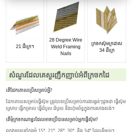
28 Degree Wire
ក្រចកស៊ុមក្រដាស
21 ដឺក្រេ។
Weld Framing
34 ដឺក្រេ
Nails
សំណួរដែលគេសួរញឹកញាប់អំពីក្រចកដៃ
តើ​ដែក​គោល​ប្រើ​សម្រាប់​អ្វី?
ដែកគោលសម្រាប់ធ្វើស៊ុម ត្រូវបានប្រើសម្រាប់ការងារធ្ងន់ៗដូចជា ធ្វើស៊ុម
ស្រោប ធ្វើកម្រាល ធ្វើដំបូល ដំបូល និងហ៊ុមព័ទ្ធក្នុងការសាងសង់។
តើ​មុំ​ក្រចក​ណា​ខ្លះ​ដែល​អាច​ប្រើ​បាន​សម្រាប់​អ្នក​ធ្វើ​ស៊ុម?
ពួកវាមាននៅក្នុងមុំ 15°, 21°, 28°, 30°, និង 34° ដែលនីមួយៗ