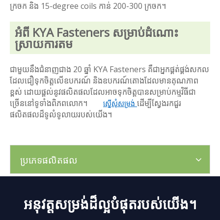
ក្រចក និង 15-degree coils កាន់ 200-300 ក្រចក។
អំពី KYA Fasteners សម្រាប់ដំណោះ
ស្រាយការតម
ជាមួយនឹងជំនាញជាង 20 ឆ្នាំ KYA Fasteners គឺជាអ្នកផ្គត់ផ្គង់សកល
ដែលជឿទុកចិត្តលើឧបករណ៍ និងឧបករណ៍តោងដែលមានគុណភាព
ខ្ពស់ ដោយផ្តល់នូវផលិតផលដែលអាចទុកចិត្តបានសម្រាប់កម្មវិធីជា
ច្រើននៅទូទាំងពិភពលោក។
ដើម្បីស្វែងរកជួរ
ស្នើសុំសម្រង់
ផលិតផលដ៏ទូលំទូលាយរបស់យើង។
ប្រភេទផលិតផល
អនុវត្តសម្រង់ដ៏ល្អបំផុតរបស់យើង។