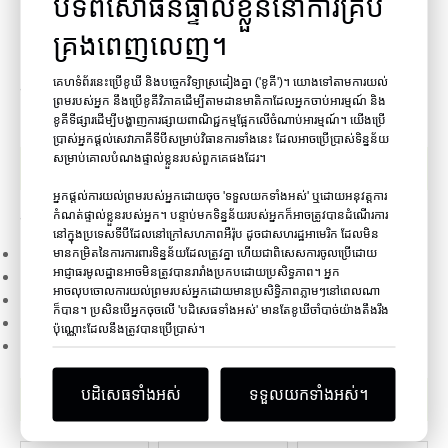
បទពិសោធន៍ផ្ទាល់ខ្លួននៅការគ្រប់
15-Degree Coil Framing Nailers
គ្រងពេញលេញ។
ទាំងនេះប្រើឧបករណ៏ដែលស្រោបដោយខ្សែដែលកាន់ដែកគោលពី 200
គេហទំព័រនេះប្រើខូឃី និងបច្ចេកវិទ្យាស្រដៀងគ្នា ('ខូគី')។ យោងទៅតាមការយល់
ទៅ 300 ដែលល្អឥតខ្ចោះសម្រាប់ការងារដែលមានបរិមាណខ្ពស់ដូចជា
ព្រមរបស់អ្នក នឹងប្រើខូគីវិភាគដើម្បីតាមដានមាតិកាដែលអ្នកចាប់អារម្មណ៍ និង
ការសាងសង់ដំបូល និងបន្ទះឈើ កាត់បន្ថយប្រេកង់ផ្ទុកឡើងវិញ។
ខូគីទីផ្សារដើម្បីបង្ហាញការផ្សាយពាណិជ្ជកម្មផ្អែកលើចំណាប់អារម្មណ៍។ យើងប្រើ
ប្រាស់អ្នកផ្តល់សេវាភាគីទីបីសម្រាប់វិធានការទាំងនេះ ដែលអាចប្រើប្រាស់ទិន្នន័យ
សម្រាប់គោលបំណងផ្ទាល់ខ្លួនរបស់ពួកគេផងដែរ។
ការអនុវត្តនៃក្រចកដៃ
អ្នកផ្តល់ការយល់ព្រមរបស់អ្នកដោយចុច 'ទទួលយកទាំងអស់' ឬដោយអនុវត្តការ
កំណត់ផ្ទាល់ខ្លួនរបស់អ្នក។ បន្ទាប់មកទិន្នន័យរបស់អ្នកក៏អាចត្រូវបានដំណើរការ
ក្រចកដៃស៊ុមគឺសមរម្យសម្រាប់ភាពខុសគ្នានៃការងារធ្ងន់រួមទាំង:
នៅក្នុងប្រទេសទីបីដែលនៅក្រៅសហភាពអឺរ៉ុប ដូចជាសហរដ្ឋអាមេរិក ដែលមិន
មានកម្រិតនៃការការពារទិន្នន័យដែលត្រូវគ្នា ហើយជាពិសេសការចូលប្រើដោយ
ការដាក់ស៊ុមនិងស្រោបក្នុងសំណង់
អាជ្ញាធរមូលដ្ឋានអាចមិនត្រូវបានរារាំងប្រកបដោយប្រសិទ្ធភាព។ អ្នក
ការផ្គុំបន្ទះនិងប្រអប់
អាចលុបចោលការយល់ព្រមរបស់អ្នកដោយមានប្រសិទ្ធិភាពភ្លាមៗនៅពេលណា
ដំបូលនិងចំហៀង
ក៏បាន។ ប្រសិនបើអ្នកចុចលើ 'បដិសេធទាំងអស់' មានតែខូឃីចាំបាច់យ៉ាងតឹងរឹង
ដំបូល និងហ៊ុមព័ទ្ធ
ប៉ុណ្ណោះដែលនឹងត្រូវបានប្រើប្រាស់។
ការដាក់ស្រទាប់ខាងក្រោមនិងជញ្ជាំង
ផលិតផលដែលពាក់ព័ន្ធ៖ ក្រចកដៃ
បដិសេធទាំងអស់
ទទួលយកទាំងអស់។