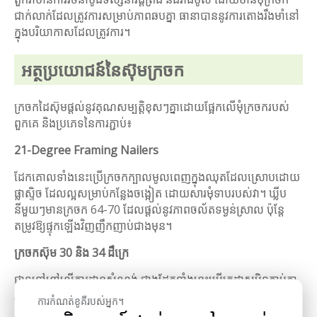
ជាក់លាក់ដែលត្រូវការសម្រាប់ភាពឆបគ្នា ធានាបាននូវការតោងរឹងមាំនៅ
ក្នុងបរិយាកាសដែលត្រូវការ។
អត្ថប្រយោជន៍នៃស៊ុមក្រចក
ក្រចកដៃស៊ុមផ្តល់នូវគុណសម្បត្តិខុសៗគ្នាដោយផ្អែកលើមុំក្រចករបស់
ពួកគេ និងប្រភេទនៃការភ្ជាប់៖
21-Degree Framing Nailers
ដែកគោលទាំងនេះប្រើក្រចកក្បាលមូលពេញក្នុងឈុតដែលស្រោបដោយ
ផ្លាស្ទិច ដែលល្អសម្រាប់កន្លែងចង្អៀត ដោយសារមុំទាបរបស់វា។ ឃ្លីប
នីមួយៗមានក្រចក 64-70 ដែលផ្តល់នូវភាពចល័តទម្ងន់ស្រាល ប៉ុន្តែ
តម្រូវឱ្យផ្ទុកឡើងវិញញឹកញាប់ជាងមុន។
ក្រចកស៊ុម 30 និង 34 ដឺក្រេ
ជាទូទៅនៅលើការដ្ឋានសំណង់ ជាងដែកទាំងនេះប្រើក្រដាសបិទភ្ជាប់គ្នា
រហូតដល់ 94 ក្រចកក្នុងមួយបន្ទះ កាត់បន្ថយភាពរញ៉េរញ៉ៃ និងបង្កើន
ការកំណត់ខូគីរបស់អ្នក។
សុវត្ថិភាពនៅជ្រុងតឹង។ ពួកវាធ្ងន់ជាង ប៉ុន្តែល្អសម្រាប់គម្រោងធំៗ។