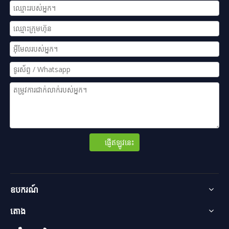
ផ្ញើឥឡូវនេះ
ឧបករណ៍
តោង