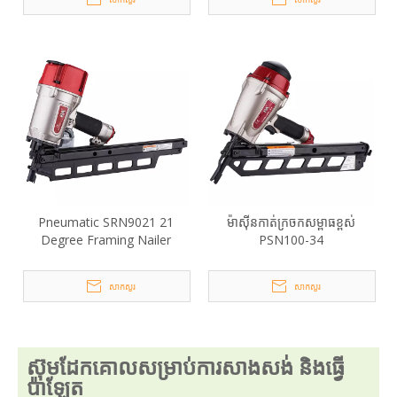
Pneumatic SRN9021 21
ម៉ាស៊ីនកាត់ក្រចកសម្ពាធខ្ពស់
Degree Framing Nailer
PSN100-34
សាកសួរ
សាកសួរ
ស៊ុមដែកគោលសម្រាប់ការសាងសង់ និងធ្វើ
ប៉ាឡែត