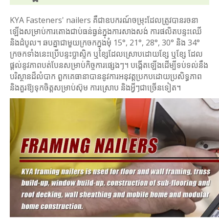
KYA Fasteners' nailers គឺជាឧបករណ៍ចម្រុះដែលត្រូវបានរចនា
ឡើងសម្រាប់ការតោងជាប់ធន់ធ្ងន់ក្នុងការសាងសង់ ការផលិតបន្ទះឈើ
និងដំបូល។ ឆបគ្នាជាមួយក្រចកក្នុងមុំ 15°, 21°, 28°, 30° និង 34°
ក្រចកទាំងនេះប្រើបន្ទះប្លាស្ទិក ឬខ្សែដែលស្រោបដោយខ្សែ ឬខ្សែ ដែល
ផ្តល់នូវភាពបត់បែនសម្រាប់កិច្ចការផ្សេងៗ។ បង្កើតឡើងដើម្បីទប់ទល់នឹង
បរិស្ថានដ៏លំបាក ពួកគេធានាបាននូវការអនុវត្តប្រកបដោយប្រសិទ្ធភាព
និងគួរឱ្យទុកចិត្តសម្រាប់ស៊ុម ការស្រោប និងអ្វីៗជាច្រើនទៀត។