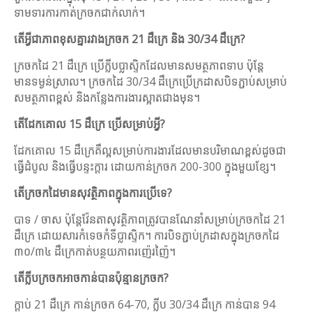
ទាមទារការកាត់ក្រចកជាក់លាក់។
តើអ្វីជាភាពខុសគ្នារវាងក្រចក 21 ដឺក្រេ និង 30/34 ដឺក្រេ?
ក្រចកដៃ 21 ដឺក្រេ ប្រើក្លីបប្លាស្ទិកដែលមានសមត្ថភាពទាប ប៉ុន្តែ
មានទម្ងន់ស្រាល។ ក្រចកដៃ 30/34 ដឺក្រេប្រើក្រដាសបិទភ្ជាប់សម្រាប់
សមត្ថភាពខ្ពស់ និងកន្លែងការងារស្អាតជាងមុន។
តើដែកគោល 15 ដឺក្រេ ប្រើសម្រាប់អ្វី?
ដែកគោល 15 ដឺក្រេគឺល្អសម្រាប់ការងារដែលមានបរិមាណខ្ពស់ដូចជា
ធ្វើដំបូល និងធ្វើបន្ទះក្តារ ដោយកាន់ក្រចក 200-300 ក្នុងមួយខ្សែ។
តើ​ក្រចកដៃ​មាន​សុវត្ថិភាព​ក្នុង​ការ​ប្រើ​ទេ?
បាទ / ចាស ប៉ុន្តែវ៉ែនតាសុវត្ថិភាពត្រូវបានណែនាំសម្រាប់ក្រចកដៃ 21
ដឺក្រេ ដោយសារកំទេចកំទីប្លាស្ទិក។ ការ​បិទភ្ជាប់​ក្រដាស​ក្នុង​ក្រចកដៃ
៣០/៣៤ ដឺក្រេ​កាត់បន្ថយ​ភាព​រញ៉េរញ៉ៃ។
តើក្លីបក្រចកអាចកាន់បានប៉ុន្មានក្រចក?
ក្ដាប់ 21 ដឺក្រេ កាន់ក្រចក 64-70, ក្លីប 30/34 ដឺក្រេ កាន់បាន 94