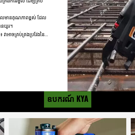
់គ្រងការរមួល ដើម្បីគ្រប់
ដែលមានគុណភាពខ្ពស់ ដែល
បានយូរ។
ាអាចគ្រប់គ្រងប្រវែងនៃ
េះអាចកែតម្រូវ
កបានយ៉ាងរឹងមាំ និង
ឧបករណ៍ KYA