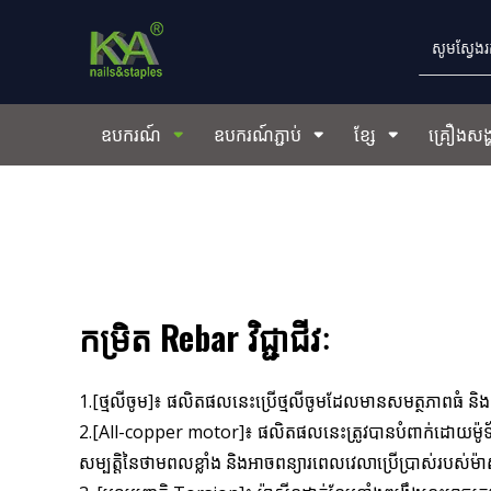
ឧបករណ៍
ឧបករណ៍ភ្ជាប់
ខ្សែ
គ្រឿងសង្ហ
កម្រិត Rebar វិជ្ជាជីវៈ
1.[ថ្មលីចូម]៖ ផលិតផលនេះប្រើថ្មលីចូមដែលមានសមត្ថភាពធំ ន
2.[All-copper motor]៖ ផលិតផលនេះត្រូវបានបំពាក់ដោយម៉ូទ
សម្បត្តិនៃថាមពលខ្លាំង និងអាចពន្យារពេលវេលាប្រើប្រាស់របស់ម៉