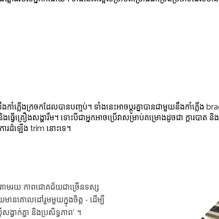
្រចកដែលបានបញ្ចប់។ ទាំង​នេះ​អាច​ប្តូរ​គ្នា​បាន​ជាមួយ​នឹង​កាំភ្លើង brad ទោះបី
ធ្វើគ្រឿងសង្ហារឹម។ ទោះបីជាអ្នកអាចប្រើវាសម្រាប់គម្រោងដូចជា ក្តារបាត និ
ប់ការដំឡើង trim នោះទេ។
នួតតាមរយៈភាពជោគជ័យជាច្រើនទស្ស
មានគោលដៅរួមមួយក្នុងចិត្ត - ដើម្បី
ាក់គ្នា និងប្រសិទ្ធភាព' ។