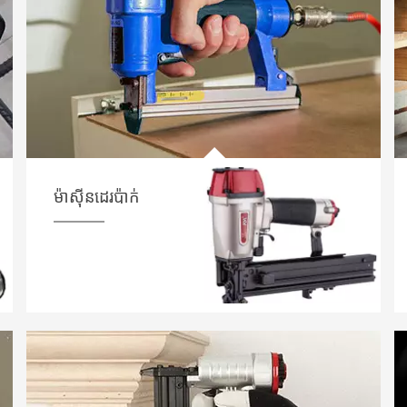
ម៉ាស៊ីនដេរប៉ាក់