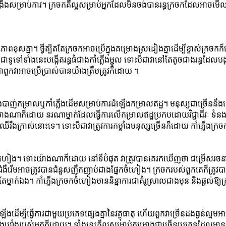
្រឹងសម្រាប់កាវ។ ក្រចកគឺល្អសម្រាប់អ្នកដែលមិនចង់បានរន្ធក្រចកដែលអាចម
ានភាពខុសគ្នា។ ថ្វីត្បិតតែក្រចកអាចប្រើក្នុងគម្រោងស្រដៀងគ្នាដើម្បីខ្ទាស់ក្រច
ូទៅទាំងនេះបង្កើតរន្ធធំជាងកាំភ្លើងម្ជុល ទោះបីជាវានៅតែតូចជាងរន្ធដែល
ាពួកវាអាចប្រើប្រាស់បានយ៉ាងត្រឹមត្រូវក៏ដោយ ។
ើងបាញ់កម្រាលឬកាំភ្លើងដើមសម្រាប់ការដំឡើងកម្រាលឥដ្ឋ។ មនុស្សជាច្រើននឹងជ្
យ៉ាងណាក៏ដោយ នរណាម្នាក់ដែលធ្វើការលើកម្រាលឥដ្ឋប្រកបដោយវិជ្ជាជីវៈ ទំ
ឹងក្រាស់នោះទេ។ ទោះបីជាវាត្រូវការកម្លាំងមនុស្សច្រើនក៏ដោយ កាំភ្លើងក្រចកជា
នែកចំហៀង។ ទោះយ៉ាងណាក៏ដោយ នៅទីបំផុត វាត្រូវបានគេរកឃើញថា ជម្រើសរចនាព
អាចត្រូវបានជំនួសញឹកញាប់ជាងផ្នែកចំហៀង។ ក្រចករបស់ពួកគេក៏ត្រូវបាន
 កាំភ្លើង​ក្រចក​ចំហៀង​មាន​និន្នាការ​ជា​គំរូ​ស្រាល​ជាង​មុន និង​ផ្តល់​ឱ្យ​ក្រច
ងដើម្បីធ្វើការជាមួយប្រភេទផ្សេងគ្នានៃវត្ថុធាតុ ហើយពួកវាច្រើនដងធ្ងន់ល្
ុងឃ្លាំងរបស់អ្នកក៏ដោយ។ ទាំងនេះគឺល្អសម្រាប់គម្រោងជាច្រើនប្រភេទដែលមា