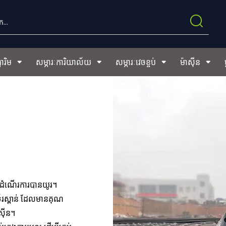
ារិម
សម្ភារៈការិយាល័យ
សម្ភារៈវេចខ្ចប់
ម៉ាស៊ីន
ិងដំណើរការបានយូរ។
័រស្ពាន់ ដែលមានគុណ
ាស៊ីន។