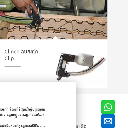
Clinch ឧបករណ៍
Clip
្មណ៍ និងខូគីទីផ្សារដើម្បីបង្ហាញការ
គោលបំណងផ្ទាល់ខ្លួនរបស់ពួកគេផងដែរ។
រោងដែលក្រចកពិតប្រាកដនឹងមានសំណឹកខ្លាំងពេក និង
បានដំណើរការនៅក្នុងប្រទេសទីបីដែលនៅ