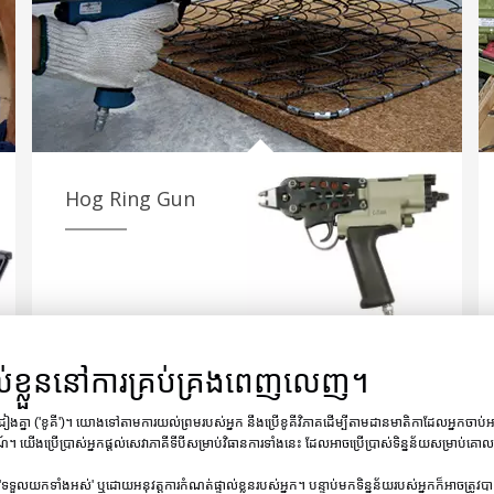
Hog Ring Gun
ល់ខ្លួននៅការគ្រប់គ្រងពេញលេញ។
្រដៀងគ្នា ('ខូគី')។ យោងទៅតាមការយល់ព្រមរបស់អ្នក នឹងប្រើខូគីវិភាគដើម្បីតាមដានមាតិកាដែលអ្នកចាប់អារម
ណ៍។ យើងប្រើប្រាស់អ្នកផ្តល់សេវាភាគីទីបីសម្រាប់វិធានការទាំងនេះ ដែលអាចប្រើប្រាស់ទិន្នន័យសម្រាប់
ងដែលមានគ្រឿងសង្ហារិម ឬបន្ទះឈើស្តើងជាង។ ជាញឹកញយ ពួកវាល្អសម្រាប់គម្
'ទទួលយកទាំងអស់' ឬដោយអនុវត្តការកំណត់ផ្ទាល់ខ្លួនរបស់អ្នក។ បន្ទាប់មកទិន្នន័យរបស់អ្នកក៏អាចត្រូវ