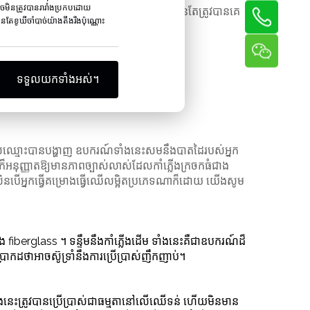
ាចមិនត្រូវបានរារាំងប្រកបដោយ
les ។ គម្រោង​ដែល​ប្រើ​កាំភ្លើង​ដែក​គោល​ច្រើន​តែ​ត្រូវ​បាន​គេ​
ែខូឃីចាំបាច់យ៉ាងតឹងរឹងប៉ុណ្ណោះ
ទទួលយកទាំងអស់។
ចដែលឈ្មោះបានបង្ហាញ ឧបករណ៍ទាំងនេះសមនឹងបាតដៃរបស់អ្នក
ក៏អនុញ្ញាតឱ្យមានភាពច្បាស់លាស់ដែលកាំភ្លើងក្រចកធំជាង
រសិនបើអ្នកធ្វើគម្រោងធ្វើឈើលម្អិតប្រភេទណាក៏ដោយ យើងសូម
 fiberglass ។ ទន្ទឹមនឹងកាំភ្លើងដើម ទាំងនេះគឺជាឧបករណ៍ដ៏
្រាកដថាអាចស៊ូទ្រាំនឹងការប្រើប្រាស់ញឹកញាប់។
ាំងនេះត្រូវបានប្រើប្រាស់ជាធម្មតានៅលើឈើទន់ ហើយមិនមាន