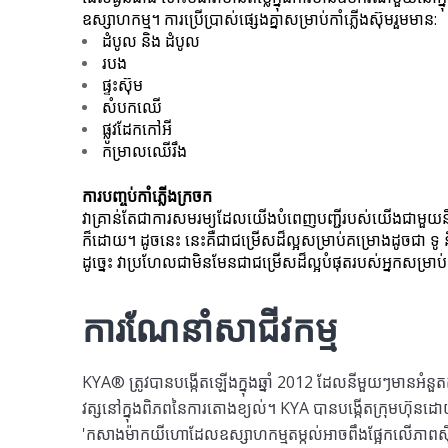
ឧស្សាហកម្ម។ ការប្រើប្រាស់ផ្សេងគ្នាសម្រាប់កាំភ្លើងស៊ុមរួមមាន:
ដំបូល និង ដំបូល
របង
ផ្ទះស៊ុម
សំបកឈើ
ផ្លូវដែកកៅអី
កម្រាលឈើរឹង
ការបញ្ចប់កាំភ្លើងក្រចក
វាគ្រាន់តែជាការសមរម្យដែលយើងបំពេញបញ្ជីរបស់យើងជាមួយនឹងកាំភ្លើងក
ក៏ដោយ។ ដូចនេះ នេះគឺជាជម្រើសដ៏ល្អសម្រាប់គម្រោងដូចជា ទូ និង
ដូច្នេះ វាប្រហែលជាមិនមែនជាជម្រើសដ៏ល្អបំផុតរបស់អ្នកសម្រា
ការណែនាំសាជីវកម្ម
KYA® ត្រូវបានបង្កើតឡើងក្នុងឆ្នាំ 2012 ដែលនីមួយៗមានអំ
វត្សនៅក្នុងពិភពនៃការតោងខ្យល់។ KYA បានបង្កើតក្រុមហ៊ុនដោយ
'កសាងម៉ាកយីហោដែលឧស្សាហកម្មតម្កល់អាចពឹងផ្អែកលើភាពស៊ីសង្វ