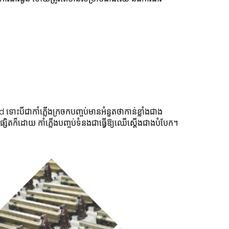
ជា​កាំភ្លើង​ក្រចក​បញ្ចប់​មាន​អំនួត​ថា​កាន់​ខ្លាំង​ជាង​
ងផ្សិតក៏ដោយ កាំភ្លើងបញ្ចប់ទំនងជាធ្វើឱ្យឈើស្តើងជាងបំបែក។