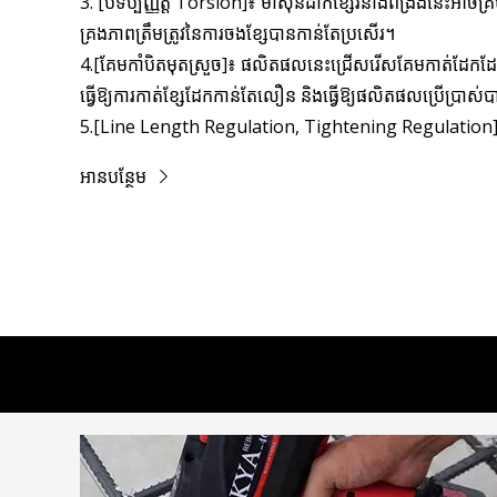
3. [បទប្បញ្ញត្តិ Torsion]៖ ម៉ាស៊ីនដាក់ខ្សែរនាំងពង្រឹងនេះអាចគ្រប
គ្រងភាពត្រឹមត្រូវនៃការចងខ្សែបានកាន់តែប្រសើរ។
4.[គែមកាំបិតមុតស្រួច]៖ ផលិតផលនេះជ្រើសរើសគែមកាត់ដែក
ធ្វើឱ្យការកាត់ខ្សែដែកកាន់តែលឿន និងធ្វើឱ្យផលិតផលប្រើប្រាស់
5.[Line Length Regulation, Tightening Regulation]៖ វ
filament បានប្រសើរជាងមុន និងសន្សំសំចៃថ្លៃដើម។ ផលិតផលន
អានបន្ថែម
ភាពតឹងណែន និងសាកសមសម្រាប់បរិយាកាសផ្សេងៗ។ វាអាចចងដែ
រហ័ស។