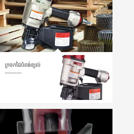
ក្រចកដៃបំពង់ខ្យល់