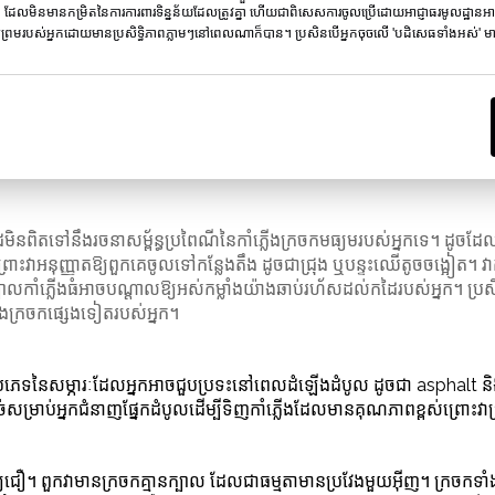
ក ដែលមិនមានកម្រិតនៃការការពារទិន្នន័យដែលត្រូវគ្នា ហើយជាពិសេសការចូលប្រើដោយអាជ្ញាធរមូលដ្ឋានអ
ុង​ទំហំ​ខុសៗ​គ្នា ហើយ​មាន​ច្រើន​អាច​ទទួល​បាន​ទំហំ​ផ្សេង​គ្នា​ជា​ច្រើន​នៃ stap
្រមរបស់អ្នកដោយមានប្រសិទ្ធិភាពភ្លាមៗនៅពេលណាក៏បាន។ ប្រសិនបើអ្នកចុចលើ 'បដិសេធទាំងអស់' មានត
ៃមិនពិតទៅនឹងរចនាសម្ព័ន្ធប្រពៃណីនៃកាំភ្លើងក្រចកមធ្យមរបស់អ្នកទេ។ ដូ
ោះវាអនុញ្ញាតឱ្យពួកគេចូលទៅកន្លែងតឹង ដូចជាជ្រុង ឬបន្ទះឈើតូចចង្អៀត។ វា
្បាលកាំភ្លើងធំអាចបណ្តាលឱ្យអស់កម្លាំងយ៉ាងឆាប់រហ័សដល់កដៃរបស់អ្នក។ ប្
លើងក្រចកផ្សេងទៀតរបស់អ្នក។
ប់ប្រភេទនៃសម្ភារៈដែលអ្នកអាចជួបប្រទះនៅពេលដំឡើងដំបូល ដូចជា asphalt និង
ច់សម្រាប់អ្នកជំនាញផ្នែកដំបូលដើម្បីទិញកាំភ្លើងដែលមានគុណភាពខ្ពស់ព្រោះវាប
ឱ្យជឿ។ ពួកវាមានក្រចកគ្មានក្បាល ដែលជាធម្មតាមានប្រវែងមួយអ៊ីញ។ ក្រចកទ