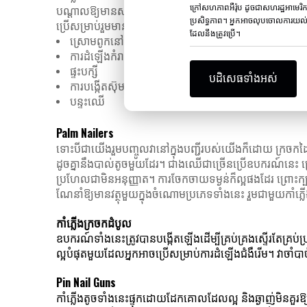
ក្រៅសហភាពអឺរ៉ុប ដូចជាសហរដ្ឋអាមេរិ
បណ្តាលឱ្យមានសក្តានុពលបំបែក។ អ្នក​អាច​ទទួល​បាន​របស់​ទាំង​នេះ​ក្ន
ប្រសិទ្ធភាព។ អ្នកអាចលុបចោលការយល់ព
ប្រើ​សម្រាប់​រួម​មាន​ដូច​ខាង​ក្រោម៖
ដែលនឹងត្រូវប្រើ។
ស្រោមពូកនៅលើសាឡុងឬកៅអី
ការដំឡើងកំរាលព្រំ
ផ្ទះបក្សី
បដិសេធទាំងអស់
ការបង្កើតស៊ុម
បន្ទះឈើ
Palm Nailers
ទោះបីជាយើងរួមបញ្ចូលវានៅក្នុងបញ្ជីរបស់យើងក៏ដោយ ក្រចកដ
ដូចគ្នានឹងបាល់តូចមួយដែរ។ ជាងឈើជាច្រើនប្រើឧបករណ៍នេះ ព្រ
ប្រហែលជាមិនអនុញ្ញាត។ ការចែកចាយទម្ងន់ក៏ល្អផងដែរ ព្រោះក
ណែនាំឱ្យមានវត្ថុមួយក្នុងចំណោមប្រភេទទាំងនេះ រួមជាមួយកាំភ្
កាំភ្លើងក្រចកដំបូល
ឧបករណ៍ទាំងនេះត្រូវបានបង្កើតឡើងដើម្បីគ្រប់គ្រងស្ទើរតែគ្រ
ល្អបំផុតមួយដែលអ្នកអាចប្រើសម្រាប់ការដំឡើងជំងឺរើម។ វាចាំបា
Pin Nail Guns
កាំភ្លើងតូចទាំងនេះផ្ទុកដោយដែកគោលដែលល្អ និងឆ្ងាញ់មិនគួរ