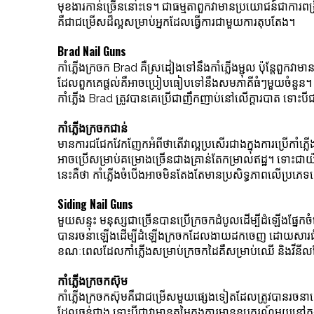
មុខងារកាន់ច្រើននោះទេ។ ជាធម្មតាពួកវាមានប្រយោជន៍ជាការពង
គឺជាជម្រើសដ៏ល្អសម្រាប់អ្នកដែលធ្វើការជាមួយការតុបតែង។
Brad Nail Guns
កាំភ្លើងក្រចក Brad គឺស្រដៀងទៅនឹងកាំភ្លើងម្ជុល ប៉ុន្តែពួកវាម
ដែលពួកគេផ្តល់គឺអាចប្រៀបធៀបទៅនឹងសមភាគីធំៗមួយចំនួន។ ជាទ
កាំភ្លើង Brad ត្រូវបានគេប្រើជាញឹកញាប់នៅលើក្តារបាត ទោះបីជ
កាំភ្លើងក្រចកជាន់
មានការជជែកវែកញែកអំពីថាតើវាល្អប្រសើរជាងក្នុងការប្រើកាំភ្ល
អាចប្រើសម្រាប់គម្រោងច្រើនជាងគ្រាន់តែកម្រាលឥដ្ឋ។ ទោះជា
នេះគឺថា កាំភ្លើងចំបើងអាចមិនតែងតែមានប្រសិទ្ធភាពលើប្រភេទឈើរ
Siding Nail Guns
មួយសន្ទុះ មនុស្សជាច្រើនបានប្រើក្រចកដំបូលដើម្បីដំឡើងផ្
បានរចនាឡើងដើម្បីដំឡើងក្រចកដែលងាយដកចេញ ដោយសារជំងឺរើម
ខណៈពេលដែលកាំភ្លើងសម្រាប់ក្រចកដៃគឺសម្រាប់ឈើ និងវីនីលតែម្នាក់ឯង។
កាំភ្លើងក្រចកស៊ុម
កាំភ្លើងក្រចកស៊ុមគឺជាជម្រើសមួយផ្សេងទៀតដែលត្រូវបានរចនាឡើ
ដែលធ្ងន់ជាង ទោះបីជាវាមានតម្លៃក្នុងការមានឧបករណ៍មួយនៅក្ន