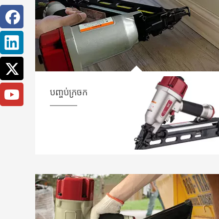
បញ្ចប់ក្រចក