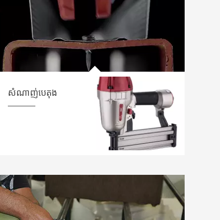
សំណាញ់បេតុង