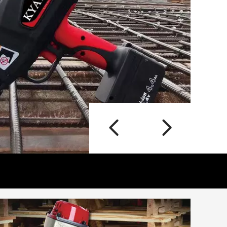
ទៀតទេ។
ក្រចកដៃខ្យ
ខ្យល់ផ្តល់ន
ការចល័ត ម
ថាមពលគ្មា
អានបន្ថែម