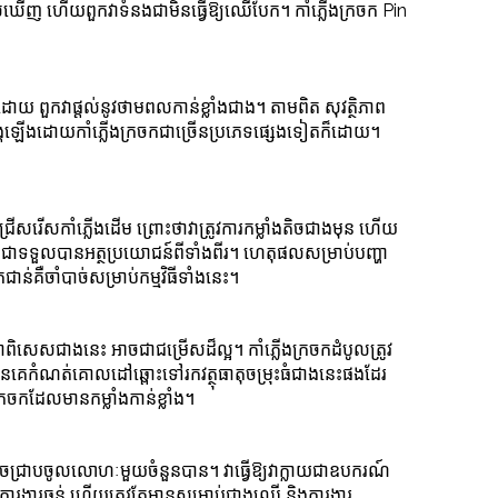
ើលឃើញ ហើយពួកវាទំនងជាមិនធ្វើឱ្យឈើបែក។ កាំភ្លើងក្រចក Pin
កក៏ដោយ ពួកវាផ្តល់នូវថាមពលកាន់ខ្លាំងជាង។ តាមពិត សុវត្ថិភាព
បង្កឡើងដោយកាំភ្លើងក្រចកជាច្រើនប្រភេទផ្សេងទៀតក៏ដោយ។
រើសរើសកាំភ្លើងដើម ព្រោះថាវាត្រូវការកម្លាំងតិចជាងមុន ហើយ
នងជាទទួលបានអត្ថប្រយោជន៍ពីទាំងពីរ។ ហេតុផលសម្រាប់បញ្ហា
ន់គឺចាំបាច់សម្រាប់កម្មវិធីទាំងនេះ។
ិសេសជាងនេះ អាចជាជម្រើសដ៏ល្អ។ កាំភ្លើងក្រចកដំបូលត្រូវ
គេកំណត់គោលដៅឆ្ពោះទៅរកវត្ថុធាតុចម្រុះធំជាងនេះផងដែរ
ក​ដែល​មាន​កម្លាំង​កាន់​ខ្លាំង។
មមអាចជ្រាបចូលលោហៈមួយចំនួនបាន។ វាធ្វើឱ្យវាក្លាយជាឧបករណ៍
នការងារធ្ងន់ ហើយត្រូវតែមានសម្រាប់ជាងឈើ និងការងារ