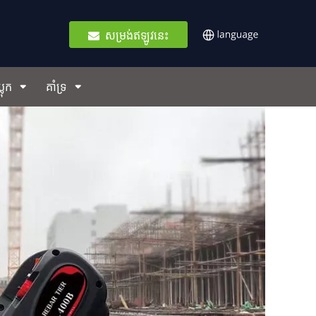
សម្រង់ឥឡូវនេះ
ប្លុក
គាំទ្រ
Aire N
កាំភ្លើងក្
បានច្រើនប្រ
TOOLS មិនថ