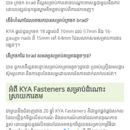
បាទ ក្រចក brad គឺល្អសម្រាប់ការតោងបណ្តោះអាសន្នជាមួយនឹងកាវ
ដោយបន្សល់ទុកនូវស្នាមតិចតួចបន្ទាប់ពីការដកចេញ។
តើទំហំណាដែលអាចរកបានសម្រាប់ក្រចក brad?
KYA ផ្តល់ជូនក្រចក 18 រង្វាស់ពី 10mm ដល់ 57mm និង 16-
gauge nails ពី 15mm ទៅ 64mm ដែលសាកសមសម្រាប់ការងារ
ផ្សេងៗ។
តើក្រចកដៃ brad សមរម្យសម្រាប់គម្រោងតូចៗទេ?
បាទ ពួកគេគឺល្អឥតខ្ចោះសម្រាប់គម្រោងតូចៗដូចជា ប្រអប់គ្រឿងអលង្ការ
ស៊ុមរូបភាព និងការតុបតែងលម្អដោយសារតែភាពជាក់លាក់របស់វា។
អំពី KYA Fasteners សម្រាប់ដំណោះ
ស្រាយការតម
ជាមួយនឹងជំនាញជាង 20 ឆ្នាំ KYA Fasteners គឺជាអ្នកផ្គត់ផ្គង់សកល
ដែលជឿទុកចិត្តលើឧបករណ៍ និងឧបករណ៍តោងដែលមានគុណភាព
ខ្ពស់ ដោយផ្តល់នូវផលិតផលដែលអាចទុកចិត្តបានសម្រាប់កម្មវិធីជា