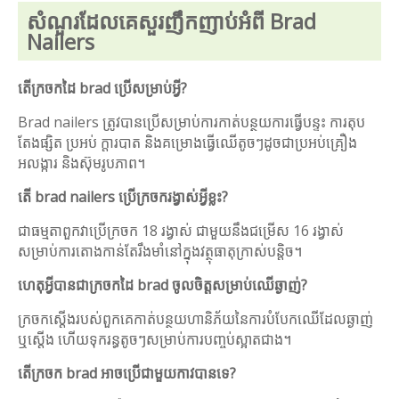
សំណួរដែលគេសួរញឹកញាប់អំពី Brad
Nailers
តើក្រចកដៃ brad ប្រើសម្រាប់អ្វី?
Brad nailers ត្រូវ​បាន​ប្រើ​សម្រាប់​ការ​កាត់​បន្ថយ​ការ​ធ្វើ​បន្ទះ ការតុប
តែង​ផ្សិត ប្រអប់ ក្តារបាត និង​គម្រោង​ធ្វើ​ឈើ​តូចៗ​ដូចជា​ប្រអប់​គ្រឿង
អលង្ការ និង​ស៊ុមរូបភាព។
តើ brad nailers ប្រើក្រចករង្វាស់អ្វីខ្លះ?
ជាធម្មតាពួកវាប្រើក្រចក 18 រង្វាស់ ជាមួយនឹងជម្រើស 16 រង្វាស់
សម្រាប់ការតោងកាន់តែរឹងមាំនៅក្នុងវត្ថុធាតុក្រាស់បន្តិច។
ហេតុអ្វីបានជាក្រចកដៃ brad ចូលចិត្តសម្រាប់ឈើឆ្ងាញ់?
ក្រចកស្តើងរបស់ពួកគេកាត់បន្ថយហានិភ័យនៃការបំបែកឈើដែលឆ្ងាញ់
ឬស្តើង ហើយទុករន្ធតូចៗសម្រាប់ការបញ្ចប់ស្អាតជាង។
តើក្រចក brad អាចប្រើជាមួយកាវបានទេ?