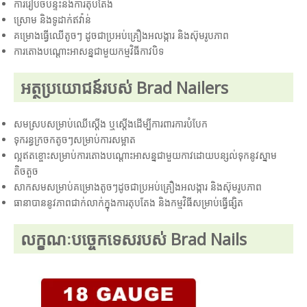
ការរៀបចំបន្ទះនិងការតុបតែង
ស្រោម និងទូដាក់ឥវ៉ាន់
គម្រោងធ្វើឈើតូចៗ ដូចជាប្រអប់គ្រឿងអលង្ការ និងស៊ុមរូបភាព
ការតោងបណ្តោះអាសន្នជាមួយកម្មវិធីកាវបិទ
អត្ថប្រយោជន៍របស់ Brad Nailers
សមស្របសម្រាប់ឈើស្តើង ឬស្តើងដើម្បីការពារការបំបែក
ទុករន្ធក្រចកតូចៗសម្រាប់ការសម្អាត
ល្អឥតខ្ចោះសម្រាប់ការតោងបណ្តោះអាសន្នជាមួយកាវដោយបន្សល់ទុកនូវស្នាម
តិចតួច
សាកសមសម្រាប់គម្រោងតូចៗដូចជាប្រអប់គ្រឿងអលង្ការ និងស៊ុមរូបភាព
ធានាបាននូវភាពជាក់លាក់ក្នុងការតុបតែង និងកម្មវិធីសម្រាប់ធ្វើផ្សិត
លក្ខណៈបច្ចេកទេសរបស់ Brad Nails