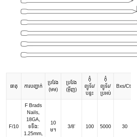
កុំ
កុំ
ប្រវែង
ប្រវែង
ធាតុ
ការបញ្ជាក់
ព្យូទ័រ/
ព្យូទ័រ/
Bxs/Ctn
(មម)
(អ៊ីញ)
បន្ទះ
ប្រអប់
F Brads
Nails,
18GA,
10
F/10
ទទឹង:
3/8'
100
5000
30
ម។
1.25mm,