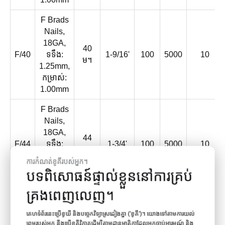
F Brads
Nails,
18GA,
40
F/40
ទទឹង:
1-9/16'
100
5000
10
ម។
1.25mm,
កម្រាស់:
1.00mm
F Brads
Nails,
18GA,
44
F/44
ទទឹង:
1-3/4'
100
5000
10
ម។
1.25mm,
ការកំណត់ខូគីរបស់អ្នក។
កម្រាស់:
បទពិសោធន៍ផ្ទាល់ខ្លួននៅការគ្រប់
1.00mm
គ្រងពេញលេញ។
F Brads
Nails,
គេហទំព័រនេះប្រើខូឃី និងបច្ចេកវិទ្យាស្រដៀងគ្នា ('ខូគី')។ យោងទៅតាមការយល់
18GA,
ព្រមរបស់អ្នក នឹងប្រើខូគីវិភាគដើម្បីតាមដានមាតិកាដែលអ្នកចាប់អារម្មណ៍ និង