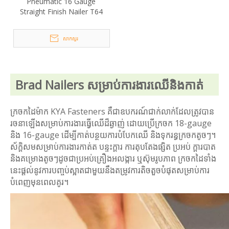
Pneumatic 16 Gauge
Straight Finish Nailer T64
សាកសួរ
Brad Nailers សម្រាប់ការងារឈើនិងកាត់
ក្រចកដៃម៉ាក KYA Fasteners គឺជាឧបករណ៍ជាក់លាក់ដែលត្រូវបាន
រចនាឡើងសម្រាប់ការងារធ្វើឈើដ៏ឆ្ងាញ់ ដោយប្រើក្រចក 18-gauge
និង 16-gauge ដើម្បីកាត់បន្ថយការបំបែកឈើ និងទុករន្ធក្រចកតូចៗ។
ស័ក្តិសមសម្រាប់ការងារកាត់ត បន្ទះក្តារ ការតុបតែងផ្សិត ប្រអប់ ក្តារបាត
និងគម្រោងតូចៗដូចជាប្រអប់គ្រឿងអលង្ការ ឬស៊ុមរូបភាព ក្រចកដៃទាំង
នេះផ្តល់នូវការបញ្ចប់ស្អាតជាមួយនឹងតម្រូវការតិចតួចបំផុតសម្រាប់ការ
បំពេញមុនពេលគូរ។