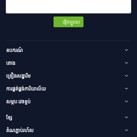
ផ្ញើឥឡូវនេះ
ឧបករណ៍
តោង
គ្រឿងសង្ហារិម
ការផ្គត់ផ្គង់ការិយាល័យ
សម្ភារៈវេចខ្ចប់
ខ្សែ
តំណភ្ជាប់រហ័ស