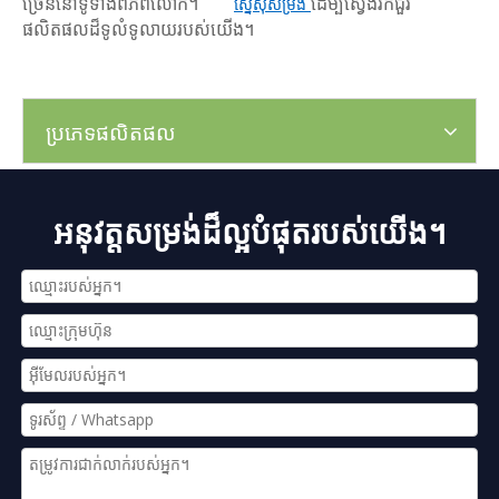
ច្រើននៅទូទាំងពិភពលោក។
ដើម្បីស្វែងរកជួរ
ស្នើសុំសម្រង់
ផលិតផលដ៏ទូលំទូលាយរបស់យើង។
ប្រភេទផលិតផល
អនុវត្តសម្រង់ដ៏ល្អបំផុតរបស់យើង។