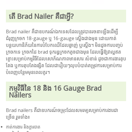
តើ Brad Nailer គឺជាអ្វី?
Brad nailer គឺជាឧបករណ៍ឯកទេសដែលត្រូវបានរចនាឡើងដើម្បី
ជំរុញក្រចក 18-gauge ឬ 16-gauge ស្តើងជាងមុន ដោយកាត់
បន្ថយហានិភ័យនៃការបំបែកឈើដែលឆ្ងាញ់ ឬស្តើង។ មិនដូចការបញ្ចប់
ក្រចកទេ ក្រចកដៃ brad ទុករន្ធក្រចកតូចជាងមុន ដែលធ្វើឱ្យវាល្អឥត
ខ្ចោះសម្រាប់កម្មវិធីដែលសោភ័ណភាពមានសារៈសំខាន់ ដូចជាការងារតុប
តែង ឬការតុបតែងផ្សិត ដែលជារឿយៗលុបបំបាត់តម្រូវការសម្រាប់ការ
បំពេញបន្ថែមមុនពេលគូរ។
កម្មវិធីនៃ 18 និង 16 Gauge Brad
Nailers
Brad nailers គឺជាឧបករណ៍ចម្រុះដែលសមរម្យសម្រាប់ការងារជា
ច្រើន រួមទាំង៖
កាត់ការងារ និងក្តារបាត