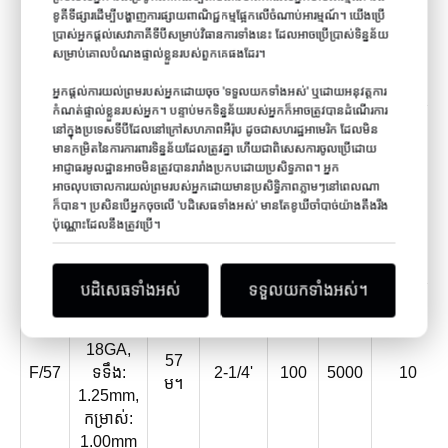
45
F/45
ទទឹង:
1-3/4'
100
5000
10
ខូគីទីផ្សារដើម្បីបង្ហាញការផ្សាយពាណិជ្ជកម្មផ្អែកលើចំណាប់អារម្មណ៍។ យើងប្រើ
ម។
ប្រាស់អ្នកផ្តល់សេវាភាគីទីបីសម្រាប់វិធានការទាំងនេះ ដែលអាចប្រើប្រាស់ទិន្នន័យ
1.25mm,
សម្រាប់គោលបំណងផ្ទាល់ខ្លួនរបស់ពួកគេផងដែរ។
កម្រាស់:
1.00mm
អ្នកផ្តល់ការយល់ព្រមរបស់អ្នកដោយចុច 'ទទួលយកទាំងអស់' ឬដោយអនុវត្តការ
កំណត់ផ្ទាល់ខ្លួនរបស់អ្នក។ បន្ទាប់មកទិន្នន័យរបស់អ្នកក៏អាចត្រូវបានដំណើរការ
F Brads
នៅក្នុងប្រទេសទីបីដែលនៅក្រៅសហភាពអឺរ៉ុប ដូចជាសហរដ្ឋអាមេរិក ដែលមិន
Nails,
មានកម្រិតនៃការការពារទិន្នន័យដែលត្រូវគ្នា ហើយជាពិសេសការចូលប្រើដោយ
អាជ្ញាធរមូលដ្ឋានអាចមិនត្រូវបានរារាំងប្រកបដោយប្រសិទ្ធភាព។ អ្នក
18GA,
50
អាចលុបចោលការយល់ព្រមរបស់អ្នកដោយមានប្រសិទ្ធិភាពភ្លាមៗនៅពេលណា
F/50
ទទឹង:
2'
100
5000
10
ម។
ក៏បាន។ ប្រសិនបើអ្នកចុចលើ 'បដិសេធទាំងអស់' មានតែខូឃីចាំបាច់យ៉ាងតឹងរឹង
1.25mm,
ប៉ុណ្ណោះដែលនឹងត្រូវប្រើ។
កម្រាស់:
1.00mm
បដិសេធទាំងអស់
ទទួលយកទាំងអស់។
F Brads
Nails,
18GA,
57
F/57
ទទឹង:
2-1/4'
100
5000
10
ម។
1.25mm,
កម្រាស់:
1.00mm