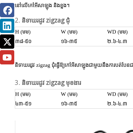
នៅលើកៅអីសាឡុង និងខ្នង។
2.
និទាឃរដូវ zigzag ជុំ
H (មម)
W (មម)
WD (មម)
៣៨-៥០
១៦-៣៥
២.៦-៤.៣
និទាឃរដូវ zigzag ជុំធ្វើឱ្យកៅអីសាឡុងជាមួយនឹងការបត់ប
3.
និទាឃរដូវ zigzag មុខងារ
H (មម)
W (មម)
WD (មម)
៤៣-៥១
១៦-៣៥
២.៦-៤.៣