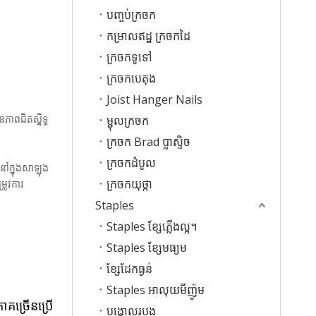
បញ្ចប់ក្រចក
កម្រាលឥដ្ឋ ក្រចកដៃ
ក្រចកទូទៅ
ក្រចកបេតុង
Joist Hanger Nails
ាពជិតស្និទ្ធ
ម្ជុលក្រចក
ក្រចក Brad ប្លាស្ទិច
ក្រចកដំបូល
នៅក្នុងសាឡុង
ក្រចកយុថ្កា
រូវការ
Staples
Staples ខ្សែភ្លើងល្អ។
Staples ខ្សែមធ្យម
ខ្សែដែកធ្ងន់
Staples អាលុយមីញ៉ូម
ាគច្រើនប្រើ
បង្គោលរបង