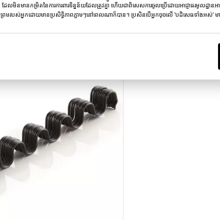
ក ដែលមិនមានកម្រិតនៃការការពារទិន្នន័យដែលត្រូវគ្នា ហើយជាពិសេសការចូលប្រើដោយអាជ្ញាធរមូលដ្ឋានអ
្រមរបស់អ្នកដោយមានប្រសិទ្ធិភាពភ្លាមៗនៅពេលណាក៏បាន។ ប្រសិនបើអ្នកចុចលើ 'បដិសេធទាំងអស់' មានត
លីត្រ (មម)
តម្រូវការអតិថិជន