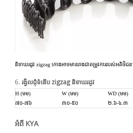
និទាឃរដូវ zigzag កោងអាចមានរាងជាតម្រូវការរបស់អតិថិជ
6.
រង្វិលជុំទំនើប zigzag និទាឃរដូវ
H (មម)
W (មម)
WD (មម)
៧០-៧៦
៣០-៥០
២.៦-៤.៣
អំពី KYA