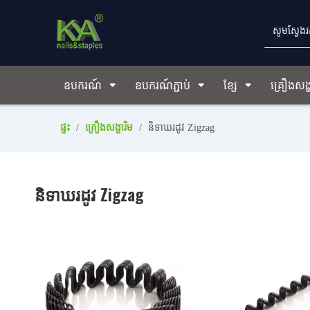
ឧបករណ៍
ឧបករណ៍ភ្ជាប់
ខ្សែ
គ្រឿងសង្ហ
ផ្ទះ
/
គ្រឿងសង្ហារិម
/
និទាឃរដូវ Zigzag
និទាឃរដូវ Zigzag