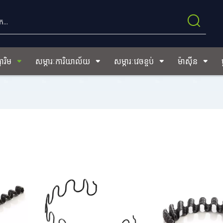
ារិម
សម្ភារៈការិយាល័យ
សម្ភារៈវេចខ្ចប់
ម៉ាស៊ីន