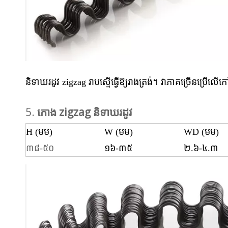
និទាឃរដូវ zigzag រាបស្មើធ្វើឱ្យរាងត្រង់។ វាភាគច្រើនប្រើលើ
5.
កោង zigzag និទាឃរដូវ
H (មម)
W (មម)
WD (មម)
៣៨-៥០
១៦-៣៥
២.៦-៤.៣