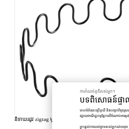
ការកំណត់ខូគីរបស់អ្នក។
បទពិសោធន៍ផ្ទា
គេហទំព័រនេះប្រើខូឃី និងបច្ចេកវិទ្យាស
ផ្សាយពាណិជ្ជកម្មផ្អែកលើចំណាប់អារម្ម
និទាឃរដូវ zigzag មុខងារគឺជាមួយនឹងពត់ពិសេស។ ភាគច្រើន
អ្នកផ្តល់ការយល់ព្រមរបស់អ្នកដោយចុច 