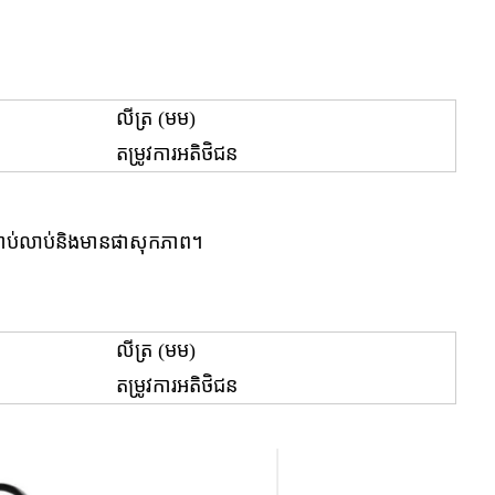
លីត្រ (មម)
តម្រូវការអតិថិជន
ែនជាប់លាប់និងមានផាសុកភាព។
លីត្រ (មម)
តម្រូវការអតិថិជន