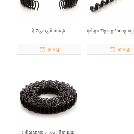
ជុំ Zigzag និទាឃរដូវ
ផ្ទះល្វែង Zigzag Spring សម
សាកសួរ
សាកសួរ
រមៀលសាឡុង Zigzag និទាឃរដូវ