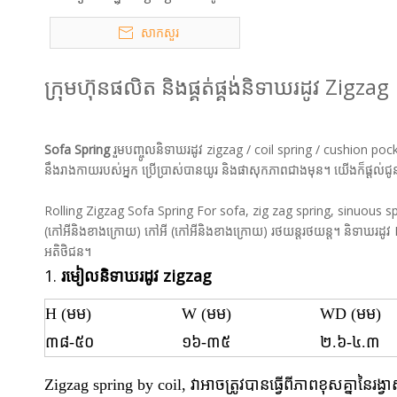
សាកសួរ
ក្រុមហ៊ុនផលិត និងផ្គត់ផ្គង់និទាឃរដូវ Zigzag
Sofa Spring
រួមបញ្ចូលនិទាឃរដូវ zigzag / coil spring / cushion pocke
នឹងរាងកាយរបស់អ្នក ប្រើប្រាស់បានយូរ និងផាសុកភាពជាងមុន។ យើងក៏ផ្តល់ជូ
Rolling Zigzag Sofa Spring For sofa, zig zag spring, sinuous sprin
(កៅអីនិងខាងក្រោយ) កៅអី (កៅអីនិងខាងក្រោយ) រថយន្តរថយន្ត។ និទាឃរដូវ KYA 
អតិថិជន។
1.
រមៀលនិទាឃរដូវ zigzag
H (មម)
W (មម)
WD (មម)
៣៨-៥០
១៦-៣៥
២.៦-៤.៣
Zigzag spring by coil, វាអាចត្រូវបានធ្វើពីភាពខុសគ្នានៃរង