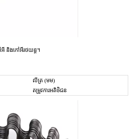
កៅអី និងកៅអីរថយន្ត។
លីត្រ (មម)
តម្រូវការអតិថិជន