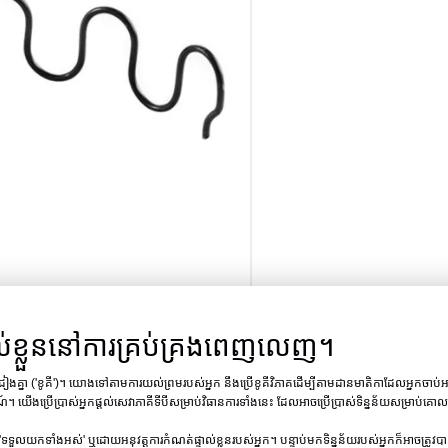
ល់ខ្លួននៅការគ្រប់គ្រងពេញលេញ។
្រដៀងគ្នា ('ខូគី')។ យោងទៅតាមការយល់ព្រមរបស់អ្នក នឹងប្រើខូគីវិភាគដើម្បីតាមដានមាតិកាដែលអ្នកចាប់អារម
ណ៍។ យើងប្រើប្រាស់អ្នកផ្តល់សេវាភាគីទីបីសម្រាប់វិធានការទាំងនេះ ដែលអាចប្រើប្រាស់ទិន្នន័យសម្រាប់
ប្រើនៅក្នុងកៅអីសាឡុងដែលមានមុខងារ បង្កើនការងើបឡើងវិញនៃប្រភ
'ទទួលយកទាំងអស់' ឬដោយអនុវត្តការកំណត់ផ្ទាល់ខ្លួនរបស់អ្នក។ បន្ទាប់មកទិន្នន័យរបស់អ្នកក៏អាចត្រូវ