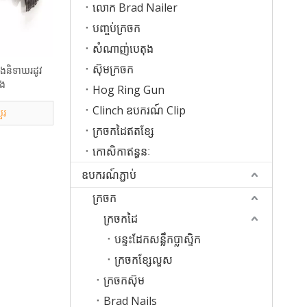
លោក Brad Nailer
បញ្ចប់ក្រចក
សំណាញ់បេតុង
ស៊ុមក្រចក
ងនិទាឃរដូវ
ុង
Hog Ring Gun
Clinch ឧបករណ៍ Clip
ួរ
ក្រចកដៃឥតខ្សែ
កោសិកាឥន្ធនៈ
ឧបករណ៍ភ្ជាប់
ក្រចក
ក្រចកដៃ
បន្ទះដែកសន្លឹកប្លាស្ទិក
ក្រចកខ្សែលួស
ក្រចកស៊ុម
Brad Nails