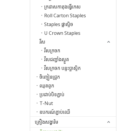
ក្រដាសកាតុងធ្វើកេស
Roll Carton Staples
Staples ផ្លាស្ទិច
U Crown Staples
វីស
វីសក្រចក
វីសជញ្ជាំងស្ងួត
វីសក្រចក បន្ទះប្លាស្ទិក
ចិញ្ចៀនជ្រូក
ឈុតពូក
ប្រដាប់បិទភ្ជាប់
T-Nut
ឧបករណ៍ភ្ជាប់ឈើ
គ្រឿងសង្ហារិម