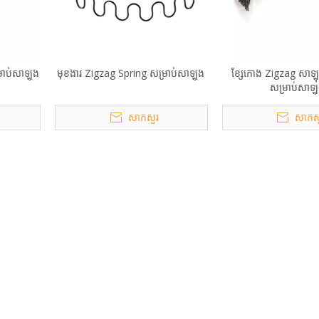
្រាប់សាឡុង
មុខងារ Zigzag Spring សម្រាប់សាឡុង
ខ្សែកោង Zigzag សាឡុ
សម្រាប់សាឡ
សាកសួរ
សាកស