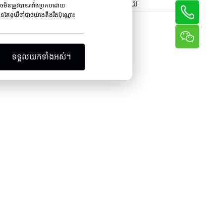
ម៉ាស៊ីនរំកិលខ្សែស្រឡាយ
ាចមិនត្រូវបានរារាំងប្រកបដោយ
ែខូឃីចាំបាច់យ៉ាងតឹងរឹងប៉ុណ្ណោះ
ទទួលយកទាំងអស់។