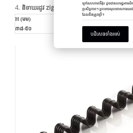
ក្រៅសហភាពអឺរ៉ុប ដូចជាសហរដ្ឋអាមេរិ
4.
និទាឃរដូវ zigzag ផ្ទះល្វែង
ប្រសិទ្ធភាព។ អ្នកអាចលុបចោលការយល់ព
ដែលនឹងត្រូវប្រើ។
H (មម)
W (មម)
WD (មម)
៣៨-៥០
១៦-៣៥
២.៦-៤.៣
បដិសេធទាំងអស់