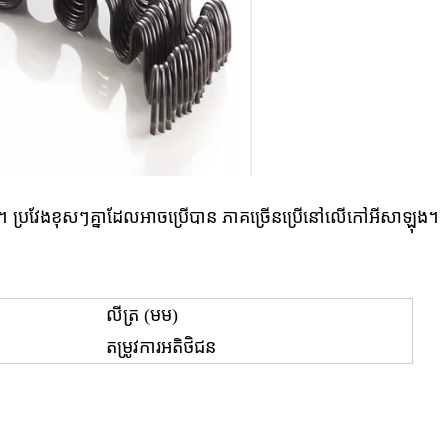
ន។ ប្រវែងខុសៗគ្នាដែលអាចប្រើបាន ភាគច្រើនប្រើនៅលើកៅអីសាឡុង។
លីត្រ (មម)
តម្រូវការអតិថិជន