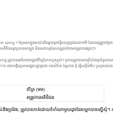
t spring ។ ស្ពែមសាឡុងរបស់យើងផ្តល់នូវឥទ្ធិពលទ្រទ្រង់ដល់កៅអី ដែលអនុញ្ញាតឱ្យមានភ
នអតិថិជននូវប្រភេទសាឡុង និងសេវាកម្មដែលតម្រូវទៅតាមតម្រូវការផ្សេងៗ។
g ត្រូវបានផលិតជាចម្បងពីខ្សែដែកកាបូនខ្ពស់។ ពួកគេត្រូវបានគេប្រើយ៉ាងទូលំទូលាយ
អាចបង្កើតរូបរាងផ្សេងៗគ្នាដូចជា រាងសំប៉ែត ខ្សែកោង ជុំ រង្វិលជុំទំនើប ឬរហូតដល់តម្
លីត្រ (មម)
តម្រូវការអតិថិជន
្វាស់និងប្រវែង, ត្រូវបានកាត់ដោយទំហំណាមួយដូចដែលអ្នកបានស្នើសុំ។ ភ