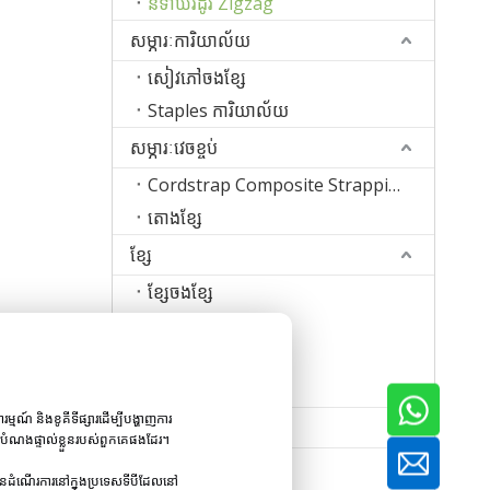
និទាឃរដូវ Zigzag
សម្ភារៈការិយាល័យ
សៀវភៅចងខ្សែ
Staples ការិយាល័យ
សម្ភារៈវេចខ្ចប់
Cordstrap Composite Strapping
តោងខ្សែ
ខ្សែ
ខ្សែចងខ្សែ
ដេរខ្សែ
ក្រុមតន្រ្តីខ្សែដែក
លួសផ្សារ
្មណ៍ និងខូគីទីផ្សារដើម្បីបង្ហាញការ
ម៉ាស៊ីន
គោលបំណងផ្ទាល់ខ្លួនរបស់ពួកគេផងដែរ។
ពទឹក។
ម៉ាស៊ីនធ្វើក្រចក
បានដំណើរការនៅក្នុងប្រទេសទីបីដែលនៅ