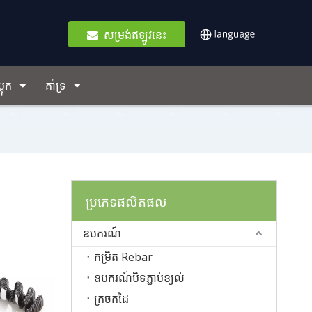
សម្រង់ឥឡូវនេះ
ប្លុក
គាំទ្រ
ប្រភេទផលិតផល
ឧបករណ៍
កម្រិត Rebar
ឧបករណ៍បិទភ្ជាប់ខ្យល់
ក្រចកដៃ