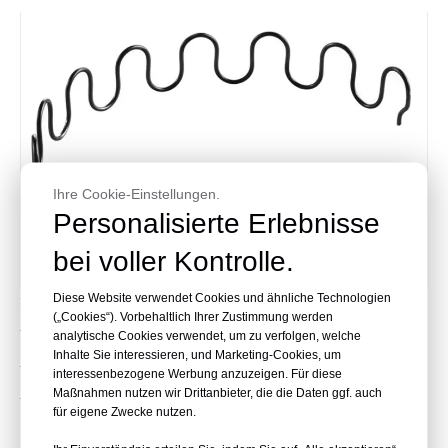
Ihre Cookie-Einstellungen.
Personalisierte Erlebnisse
bei voller Kontrolle.
Diese Website verwendet Cookies und ähnliche Technologien
Funktionelle Zick-Zack-Feder mit spezieller Biegung.
(„Cookies“). Vorbehaltlich Ihrer Zustimmung werden
Wird hauptsächlich in funktionellen Sofasitzen
analytische Cookies verwendet, um zu verfolgen, welche
Inhalte Sie interessieren, und Marketing-Cookies, um
verwendet, um die Rückfederung der Federn zu
interessenbezogene Werbung anzuzeigen. Für diese
Maßnahmen nutzen wir Drittanbieter, die die Daten ggf. auch
verbessern.
für eigene Zwecke nutzen.