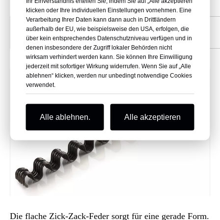
Ihr Einverständnis erteilen Sie, indem Sie auf „Alle akzeptieren“
4.
Flache Zick-Zack-Feder
klicken oder Ihre individuellen Einstellungen vornehmen. Eine
Verarbeitung Ihrer Daten kann dann auch in Drittländern
Hmm)
B (mm)
WD (mm)
außerhalb der EU, wie beispielsweise den USA, erfolgen, die
über kein entsprechendes Datenschutzniveau verfügen und in
38-50
16-35
2.6-4.3
denen insbesondere der Zugriff lokaler Behörden nicht
wirksam verhindert werden kann. Sie können Ihre Einwilligung
jederzeit mit sofortiger Wirkung widerrufen. Wenn Sie auf „Alle
ablehnen“ klicken, werden nur unbedingt notwendige Cookies
verwendet.
Alle ablehnen.
Alle akzeptieren
Die flache Zick-Zack-Feder sorgt für eine gerade Form.