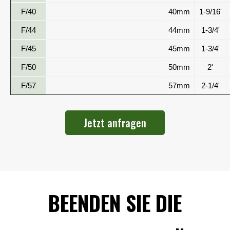
F/40
40mm
1-9/16'
F/44
44mm
1-3/4'
F/45
45mm
1-3/4'
F/50
50mm
2'
F/57
57mm
2-1/4'
Jetzt anfragen
BEENDEN SIE DIE