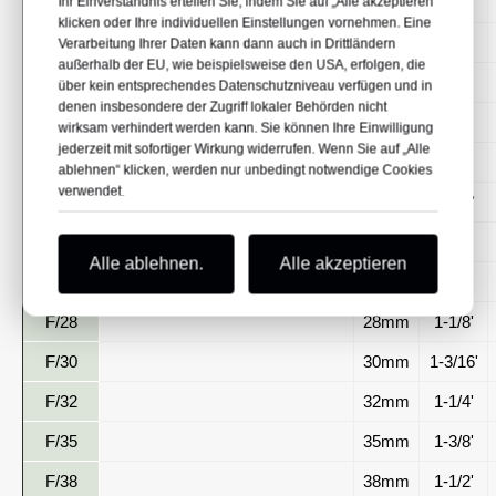
F/10
F Brads Nägel
10mm
3/8'
Ihr Einverständnis erteilen Sie, indem Sie auf „Alle akzeptieren“
klicken oder Ihre individuellen Einstellungen vornehmen. Eine
F/13
Stärke: 18 GA
13mm
1/2'
Verarbeitung Ihrer Daten kann dann auch in Drittländern
außerhalb der EU, wie beispielsweise den USA, erfolgen, die
F/15
KOPFBREITE: 2,00 mm
15mm
5/8'
über kein entsprechendes Datenschutzniveau verfügen und in
denen insbesondere der Zugriff lokaler Behörden nicht
F/16
BREITE: 1,25 mm
16mm
5/8'
wirksam verhindert werden kann. Sie können Ihre Einwilligung
jederzeit mit sofortiger Wirkung widerrufen. Wenn Sie auf „Alle
F/19
DICKE: 1,00 mm
19mm
3/4'
ablehnen“ klicken, werden nur unbedingt notwendige Cookies
verwendet.
F/20
20mm
13/16'
F/22
22mm
7/8'
Alle ablehnen.
Alle akzeptieren
F/25
25mm
1'
F/28
28mm
1-1/8'
F/30
30mm
1-3/16'
F/32
32mm
1-1/4'
F/35
35mm
1-3/8'
F/38
38mm
1-1/2'