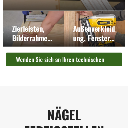
Zierleisten,
Außenverkleid
Bilderrahmen
ung, Fenster-
und
und
Vertäfelung
Türverkleidun
Wenden Sie sich an Ihren technischen
g sowie
Experten
Stuhlschienen
NÄGEL