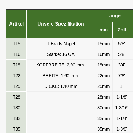
Länge
Artikel
Unsere Spezifikation
mm
Zoll
T15
T Brads Nägel
15mm
5/8'
T16
Stärke: 16 GA
16mm
5/8'
T19
KOPFBREITE: 2,90 mm
19mm
3/4'
T22
BREITE: 1,60 mm
22mm
7/8'
T25
DICKE: 1,40 mm
25mm
1'
T28
28mm
1-1/8'
T30
30mm
1-3/16'
T32
32mm
1-1/4'
T35
35mm
1-3/8'