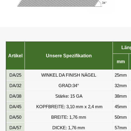
Län
Artikel
Unsere Spezifikation
mm
DA/25
WINKEL DA FINISH NÄGEL
25mm
DA/32
GRAD:34°
32mm
DA/38
Stärke: 15 GA
38mm
DA/45
KOPFBREITE: 3,10 mm x 2,4 mm
45mm
DA/50
BREITE: 1,76 mm
50mm
DA/57
DICKE: 1,76 mm
57mm