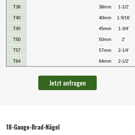
T38
38mm
1-1/2'
T40
40mm
1-9/16'
T45
45mm
1-3/4'
T50
50mm
2'
T57
57mm
2-1/4'
T64
64mm
2-1/2'
Jetzt anfragen
18-Gauge-Brad-Nägel