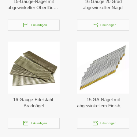
15-Gauge-Nägel mit
16 Gauge 20 Grad
abgewinkelter Oberfläche,
abgewinkelter Nagel
galvanisch verzinkt, DA-
Serie
Erkundigen
Erkundigen
16-Gauge-Edelstahl-
15 GA-Nägel mit
Bradnägel
abgewinkeltem Finish, 34-
Grad-DA-Serie
Erkundigen
Erkundigen