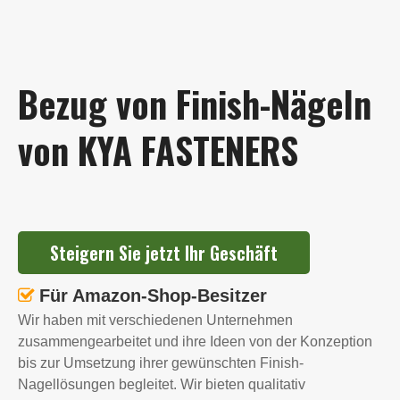
Funktion: Verwendung für Leisten,
Bilderrahmenmontage, Zierleisten und Möbelbau.
Bequem zu verwenden mit Meißelspitze, leichtem Kopf
Bezug von Finish-Nägeln
und gerader Führung.
Die verzinkte Oberfläche sorgt für eine bessere Rost-
von KYA FASTENERS
und Korrosionsbeständigkeit.
Hohe Härte, leicht zu nageln.
Steigern Sie jetzt Ihr Geschäft
Für Amazon-Shop-Besitzer

Wir haben mit verschiedenen Unternehmen
zusammengearbeitet und ihre Ideen von der Konzeption
bis zur Umsetzung ihrer gewünschten Finish-
Nagellösungen begleitet. Wir bieten qualitativ