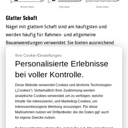
Glatter Schaft
Nägel mit glattem Schaft sind am häufigsten und
werden häufig für Rahmen- und allgemeine
Bauanwendungen verwendet. Sie bieten ausreichend
Haltekraft für die meisten alltäglichen Anwendungen.
Ihre Cookie-Einstellungen.
Personalisierte Erlebnisse
Ringschiene
bei voller Kontrolle.
Nägel mit Ringschaft bieten im Vergleich zu Nägeln mit
glattem Schaft eine bessere Haltekraft, da das Holz die
Diese Website verwendet Cookies und ähnliche Technologien
(„Cookies“). Vorbehaltlich Ihrer Zustimmung werden
Spalten der Ringe ausfüllt und außerdem für Reibung
analytische Cookies verwendet, um zu verfolgen, welche
sorgt, um zu verhindern, dass der Nagel mit der Zeit
Inhalte Sie interessieren, und Marketing-Cookies, um
interessenbezogene Werbung anzuzeigen. Für diese
herausrutscht. Ein Ringnagel wird häufig bei weicheren
Maßnahmen nutzen wir Drittanbieter, die die Daten ggf. auch
Holzarten verwendet, bei denen das Spalten kein
für eigene Zwecke nutzen.
Problem darstellt.