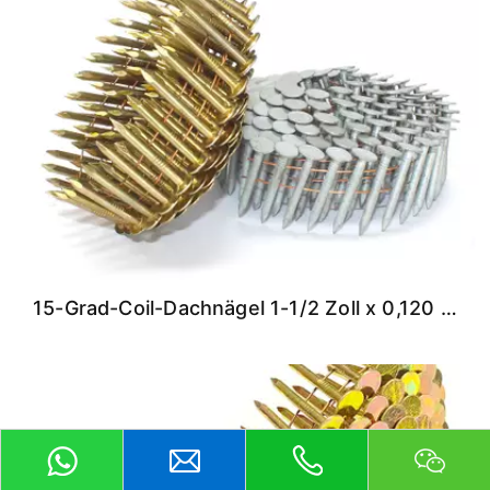
15-Grad-Coil-Dachnägel 1-1/2 Zoll x 0,120 Zoll.