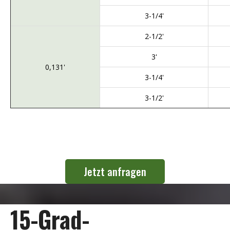
3-1/4'
2-1/2'
3'
0,131'
3-1/4'
3-1/2'
Jetzt anfragen
15-Grad-