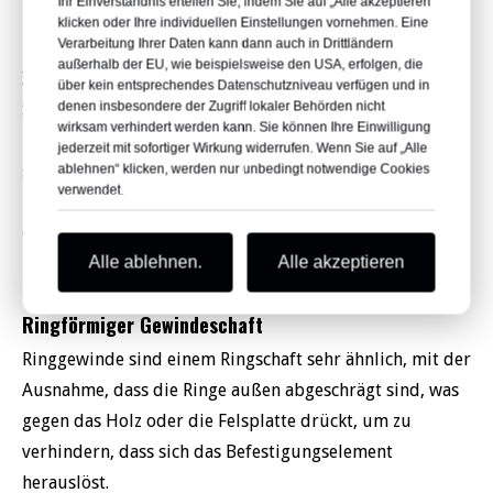
Ihr Einverständnis erteilen Sie, indem Sie auf „Alle akzeptieren“
klicken oder Ihre individuellen Einstellungen vornehmen. Eine
Schraubenschaft
Verarbeitung Ihrer Daten kann dann auch in Drittländern
außerhalb der EU, wie beispielsweise den USA, erfolgen, die
In Harthölzern wird im Allgemeinen ein Nagel mit
über kein entsprechendes Datenschutzniveau verfügen und in
denen insbesondere der Zugriff lokaler Behörden nicht
Schraubenschaft verwendet, um zu verhindern, dass das
wirksam verhindert werden kann. Sie können Ihre Einwilligung
Holz beim Eintreiben des Befestigungselements
jederzeit mit sofortiger Wirkung widerrufen. Wenn Sie auf „Alle
splittert. Das Befestigungselement dreht sich beim
ablehnen“ klicken, werden nur unbedingt notwendige Cookies
verwendet.
Eindrehen (wie eine Schraube), wodurch eine enge Nut
entsteht, die ein Herausdrehen des
Alle ablehnen.
Alle akzeptieren
Befestigungselements weniger wahrscheinlich macht.
Ringförmiger Gewindeschaft
Ringgewinde sind einem Ringschaft sehr ähnlich, mit der
Ausnahme, dass die Ringe außen abgeschrägt sind, was
gegen das Holz oder die Felsplatte drückt, um zu
verhindern, dass sich das Befestigungselement
herauslöst.