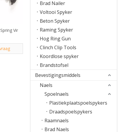
Brad Nailer
Voltooi Spyker
Beton Spyker
Raming Spyker
Spring Vir
Hog Ring Gun
Clinch Clip Tools
vraag
Koordlose spyker
Brandstofsel
Bevestigingsmiddels
Naels
Spoelnaels
Plastiekplaatspoelspykers
Draadspoelspykers
Raamnaels
Brad Naels