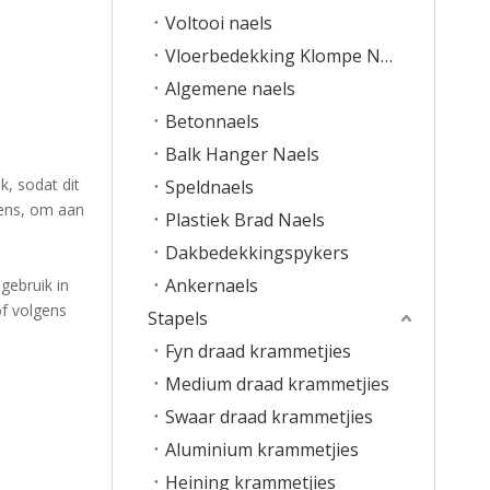
Voltooi naels
Vloerbedekking Klompe Naels
Algemene naels
Betonnaels
Balk Hanger Naels
k, sodat dit
Speldnaels
iens, om aan
Plastiek Brad Naels
Dakbedekkingspykers
Ankernaels
gebruik in
of volgens
Stapels
Fyn draad krammetjies
Medium draad krammetjies
Swaar draad krammetjies
Aluminium krammetjies
Heining krammetjies