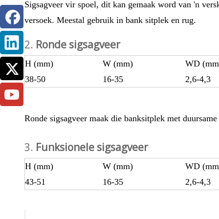
Sigsagveer vir spoel, dit kan gemaak word van 'n vers
versoek. Meestal gebruik in bank sitplek en rug.
2.
Ronde sigsagveer
H (mm)
W (mm)
WD (mm
38-50
16-35
2,6-4,3
Ronde sigsagveer maak die banksitplek met duursame e
3.
Funksionele sigsagveer
H (mm)
W (mm)
WD (mm
43-51
16-35
2,6-4,3