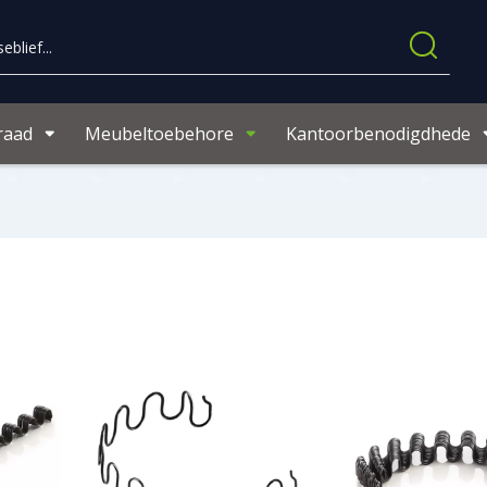
raad
Meubeltoebehore
Kantoorbenodigdhede