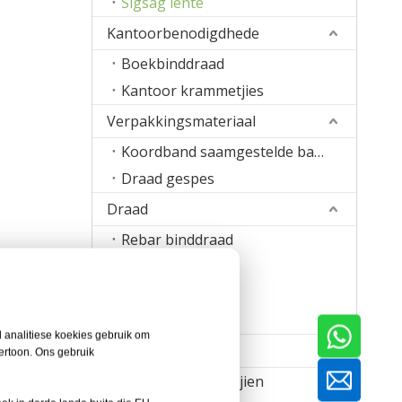
Sigsag lente
Kantoorbenodigdhede
Boekbinddraad
Kantoor krammetjies
Verpakkingsmateriaal
Koordband saamgestelde band
Draad gespes
Draad
Rebar binddraad
Stikdraad
Kram draadband
Sweisdraad
 analitiese koekies gebruik om
Masjien
ertoon. Ons gebruik
Spyker maak masjien
 van vere.