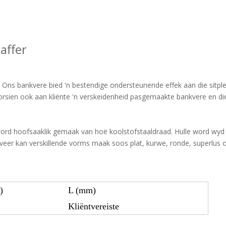
affer
n. Ons bankvere bied 'n bestendige ondersteunende effek aan die sitple
orsien ook aan kliënte 'n verskeidenheid pasgemaakte bankvere en d
 word hoofsaaklik gemaak van hoë koolstofstaaldraad. Hulle word wyd 
A-veer kan verskillende vorms maak soos plat, kurwe, ronde, superlus 
)
L (mm)
Kliëntvereiste