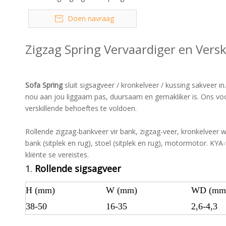
Doen navraag
Zigzag Spring Vervaardiger en Versk
Sofa Spring
sluit sigsagveer / kronkelveer / kussing sakveer i
nou aan jou liggaam pas, duursaam en gemakliker is. Ons vo
verskillende behoeftes te voldoen.
Rollende zigzag-bankveer vir bank, zigzag-veer, kronkelveer
bank (sitplek en rug), stoel (sitplek en rug), motormotor. KY
kliënte se vereistes.
1.
Rollende sigsagveer
H (mm)
W (mm)
WD (mm
38-50
16-35
2,6-4,3