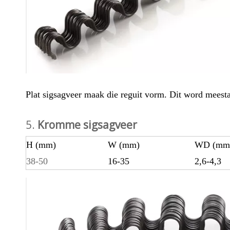
Plat sigsagveer maak die reguit vorm. Dit word meestal
5.
Kromme sigsagveer
H (mm)
W (mm)
WD (mm
38-50
16-35
2,6-4,3