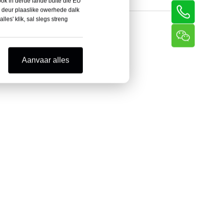
 ook in derde lande buite die EU
Draadrolmasjien
 deur plaaslike owerhede dalk
les' klik, sal slegs streng
Aanvaar alles