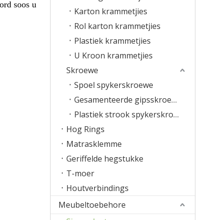
ord soos u
Karton krammetjies
Rol karton krammetjies
Plastiek krammetjies
U Kroon krammetjies
Skroewe
Spoel spykerskroewe
Gesamenteerde gipsskroewe
Plastiek strook spykerskroewe
Hog Rings
Matrasklemme
Geriffelde hegstukke
T-moer
Houtverbindings
Meubeltoebehore