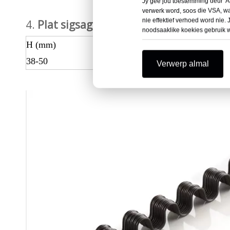
Jy gee jou toestemming deur 'Aan
verwerk word, soos die VSA, w
nie effektief verhoed word nie. 
4.
Plat sigsagveer
noodsaaklike koekies gebruik 
H (mm)
W (mm)
WD (mm
38-50
16-35
2,6-4,3
Verwerp almal