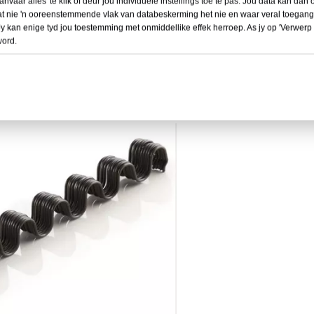
vaar alles' te klik of deur jou individuele instellings toe te pas. Jou data kan dan
at nie 'n ooreenstemmende vlak van databeskerming het nie en waar veral toegang
Jy kan enige tyd jou toestemming met onmiddellike effek herroep. As jy op 'Verwerp al
word.
)
L (mm)
Kliëntvereiste