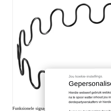
Jou koekie-instellings.
Gepersonalise
Hierdie webwerf gebruik webkoe
na te spoor watter inhoud jou 
derdepartyverskaffers vir hierd
Funksionele sigsagveer is met spesiale buiging. Gebrui