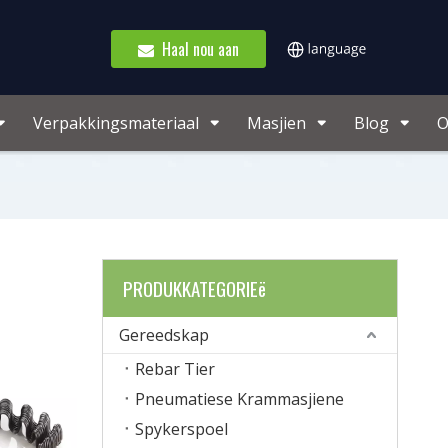
Haal nou aan
Verpakkingsmateriaal
Masjien
Blog
O
PRODUKKATEGORIEë
Gereedskap
Rebar Tier
Pneumatiese Krammasjiene
Spykerspoel