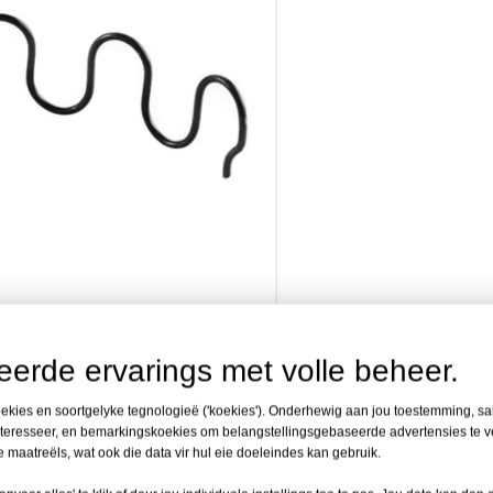
erde ervarings met volle beheer.
kies en soortgelyke tegnologieë ('koekies'). Onderhewig aan jou toestemming, sal
interesseer, en bemarkingskoekies om belangstellingsgebaseerde advertensies te v
ie maatreëls, wat ook die data vir hul eie doeleindes kan gebruik.
k meestal in funksionele bankstoel, verbeter die weerkaatsing