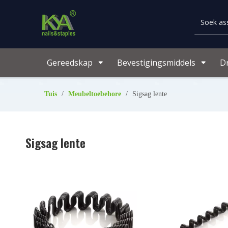
Gereedskap
Bevestigingsmiddels
D
Tuis
/
Meubeltoebehore
/
Sigsag lente
Sigsag lente