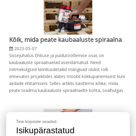
Kõik, mida peate kaubaaluste spiraalnaelte kohta teadma
2023-05-07
Sissejuhatus Ehituse ja puidutöötlemise osas on
kaubaaluste spiraalnaelad asendamatud. Need
mitmekülgsed kinnitusdetailid mängivad olulist rolli
erinevates projektides alates mööbli kokkupanemisest kuni
aedade ehitamiseni. Selles artiklis käsitleme kõike, mida
peate teadma kaubaaluste spiraalnaelte kohta, sealhulgas
Teie küpsiste seaded.
Isikupärastatud