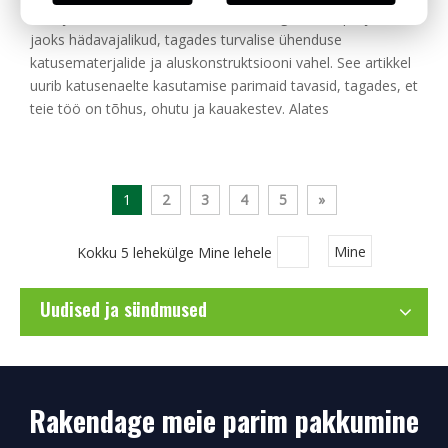
Sissejuhatus Katusekinnitusnaelad on iga katuseprojekti
jaoks hädavajalikud, tagades turvalise ühenduse
katusematerjalide ja aluskonstruktsiooni vahel. See artikkel
uurib katusenaelte kasutamise parimaid tavasid, tagades, et
teie töö on tõhus, ohutu ja kauakestev. Alates
1
2
3
4
5
»
Kokku 5 lehekülge Mine lehele
Mine
Uudised ja sündmused
Rakendage meie parim pakkumine