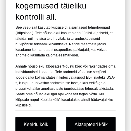
kogemused täieliku
Küünte tüübid ja nende kasutamine
kontrolli all.
2023-05-07
See veebisait kasutab küpsiseid ja sarnaseid tehnoloogiaid
Sissejuhatus Ehituse ja puidutöötlemise osas on
('küpsised'). Teie nõusolekul kasutab analüütilisi küpsiseid, et
kaubaaluste spiraalnaelad asendamatud. Need
jälgida, milline sisu teid huvitab, ja turundusküpsiseid
mitmekülgsed kinnitusdetailid mängivad olulist rolli
huvipõhise reklaami kuvamiseks. Nende meetmete jaoks
erinevates projektides alates mööbli kokkupanemisest kuni
kasutame kolmandatest osapooltest pakkujaid, kes võivad
aedade ehitamiseni. Selles artiklis käsitleme kõike, mida
andmeid kasutada ka oma eesmärkidel.
peate teadma kaubaaluste spiraalnaelte kohta, sealhulgas
Annate nõusoleku, klõpsates 'Nõustu kõik' või rakendades oma
individuaalseid seadeid. Teie andmeid võidakse seejärel
töödelda ka kolmandates riikides väljaspool EL-i, näiteks USA-
s, kus puudub vastav andmekaitse tase ja kus eelkõige ei
pruugi kohalike ametiasutuste juurdepääsu tõhusalt takistada.
Saate oma nõusoleku igal ajal koheselt tagasi võtta. Kui
klõpsate nupul 'Keeldu kõik', kasutatakse ainult hädavajalikke
küpsiseid.
Katusenaelte kasutamise parimad tavad
Keeldu kõik
Aktsepteeri kõik
2023-05-07