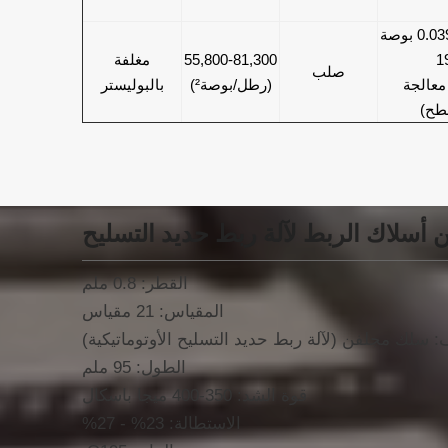
1
55,800-81,300
مغلفة
صلب
معالجة
(رطل/بوصة²)
بالبوليستر
طح)
القطر: 0.8 ملم
المقياس: 21 مقياس
 سلك مجلفن (لآلة ربط حديد التسليح الأوتوماتيكية)
الطول: 95 ملم
قوة الشد: 350-400 ميجا باسكال
الاستطالة: 23% - 27%