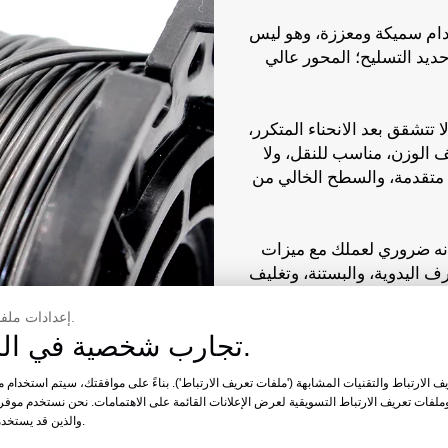
دام سميكة ومعززة، وهو ليس
د التسليح؛ المحور عالي
تتشقق بعد الانحناء المتكرر،
الوزن، مناسب للنقل، ولا
متقدمة، والسطح الخالي من
ه ضروري لعملك مع ميزات
ف اليدوية، والبستنة، وتغليف
إعدادات ملفات تعريف الارتباط الخاصة بك.
تجارب شخصية في السيطرة الكاملة.
 الارتباط والتقنيات المشابهة ('ملفات تعريف الارتباط'). بناءً على موافقتك، سيتم استخدام مل
وملفات تعريف الارتباط التسويقية لعرض الإعلانات القائمة على الاهتمامات. نحن نستخدم موف
والذين قد يستخدمون البيانات أيضًا لأغراضهم الخاصة.