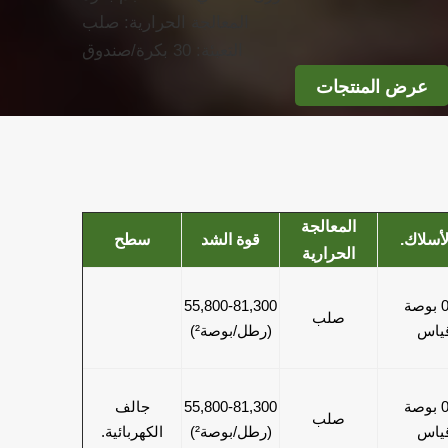
المعالجة الحرارية: صلب
التعبئة: 30 بكرة/صندوق
عرض المنتجات
المعالجة
لأسلاك.
قوة الشد
سطح
الحرارية
ة
55,800-81,300
صلب
(رطل/بوصة²)
ة
55,800-81,300
جالف
صلب
(رطل/بوصة²)
الكهربائية.