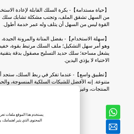
【حياة مستدامة】- بكرة السلك القابلة لإعادة الاستخ
من السهل تشقق الملف، وتجنب مشكلة تشابك سلك حدي
القوة ليس من السهل أن يتلف وله عمر خدمة أطول.
【سهلة الاستخدام】- بفضل المتانة والمرونة الجيدة، لا 
وهو أمر سهل التشكيل؛ ملف السلك مرتبط بقوة، خفيف 
يشغل مساحة؛ سلك حديد التسليح مصقول بدقة بتقنية 
الاختباء لا يؤذي اليدين.
【تطبيق واسع】- عندما تفكر في ربط السلك، ستجد أن
متنوعة. إنه الأفضل للشبكات السلكية المنسوجة، والحر
المنتجات، وغيرها من المجالات.
يستخدم هذا الموقع ملفات تعريف
المحتوى الذي يثير اهتمامك، 