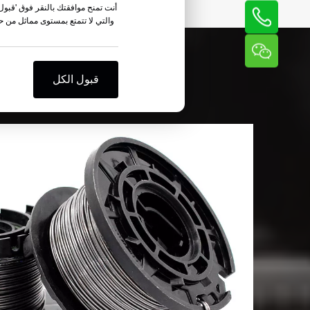
أنت تمنح موافقتك بالنقر فوق 'قبول ا
والتي لا تتمتع بمستوى مماثل من 
قبول الكل