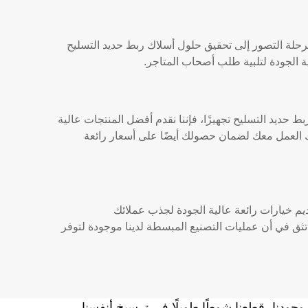
حلة التصور إلى تحقيق حلول أسلاك ربط حديد التسليح
ة الجودة لتلبية طلب أصحاب المتاجر.
ط حديد التسليح تجهيزًا، فإننا نقدم أفضل المنتجات عالية
ك العمل معك لضمان حصولك أيضًا على أسعار رائعة
قديم خيارات رائعة عالية الجودة لجذب عملائك
ثق في أن عمليات التصنيع المبسطة لدينا موجودة لتوفر
المصنعة والموردة المعروفة لأسلاك الربط في السوق. خلال أكثر من 12 عامًا من وجودنا، قطعنا شوطًا طويلًا في ترسيخ أنفسنا