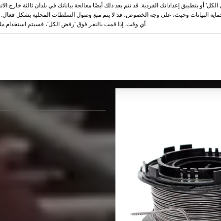
لكل' أو بتطبيق إعداداتك الفردية. قد تتم بعد ذلك أيضًا معالجة بياناتك في بلدان ثالثة خارج الات
حماية البيانات وحيث، على وجه الخصوص، قد لا يتم منع وصول السلطات المحلية بشكل فعال. ي
أي وقت. إذا قمت بالنقر فوق 'رفض الكل'، فسيتم استخدام ملفات تعريف الارتباط الضرورية فقط.
نوع سلك ربط حديد التسليح