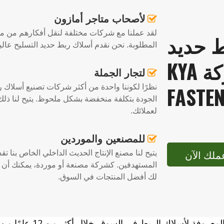
لأصحاب متاجر أمازون

لقد عملنا مع شركات مختلفة لنقل أفكارهم من مر
 حديد
المطلوبة. نحن نقدم أسلاك ربط حديد التسليح عالي
التسليح من شركة KYA
لتجار الجملة

FASTE
نظرًا لكوننا واحدة من أكثر شركات تصنيع أسلاك رب
الجودة بتكلفة منخفضة بشكل ملحوظ. يتيح لنا ذل
لعملائك.
للمصنعين والموردين

ملك الآن
يتيح لنا مصنع الإنتاج الحديث الداخلي الخاص بنا ت
المستهدفين. كشركة مصنعة أو موردة، يمكنك أن ت
لك أفضل المنتجات في السوق.
KYA FASTENERS هي الشركة 