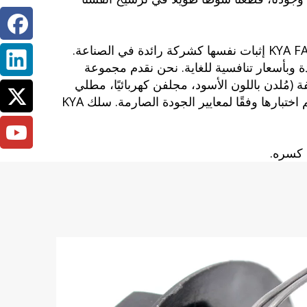
بفضل التفاني في خدمة العملاء، والشغف الحقيقي للأعمال والشراكات مع الشركات العالمية، واصلت KYA FASTENERS إثبات نفسها كشركة رائدة في الصناعة.
ة وبأسعار تنافسية للغاية. نحن نقدم مجموعة
ُلدن باللون الأسود، مجلفن كهربائيًا، مطلي
بالبلاستيك، وأسلاك ربط من الفولاذ المقاوم للصدأ). متوفر في بكرات 21-Ga، وبكرات 19-Ga، وبكرات 16-Ga، تم اختبارها وفقًا لمعايير الجودة الصارمة. سلك KYA
 كسره.