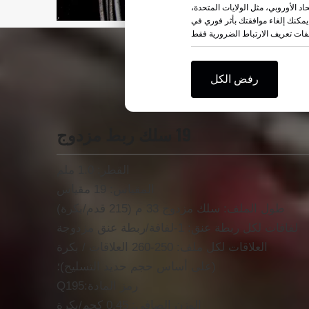
حاد الأوروبي، مثل الولايات المتحدة،
مكنك إلغاء موافقتك بأثر فوري في
رفض الكل
19 سلك ربط مزدوج
القطر: 1.0 ملم
المقياس: 19 مقياس
طول الملف: سلك مزدوج 33 م (215 قدم/بكرة)
لفافات لكل ربطة عنق: 1-لفافة/ربطة عنق مزدوجة
العلاقات لكل ملف: 250-260 العلاقات / بكرة
(على أساس حجم حديد التسليح)؛
رمز المادة:Q195
الوزن الصافي: 0.45 كجم/بكرة