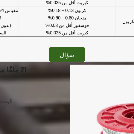
كبريت أقل من 0.035%
كربون 0.13 – 0.18%
مقياس 0.0394 بوصة
منجان 0.60 – 0.90%
9
كربون
فوسفور أقل من 0.03%
(بدون 
كبريت أقل من 0.035%
الس
سؤال
21 ملفًا من أسلاك الربط لآلة ربط حديد التسليح
الوصف: