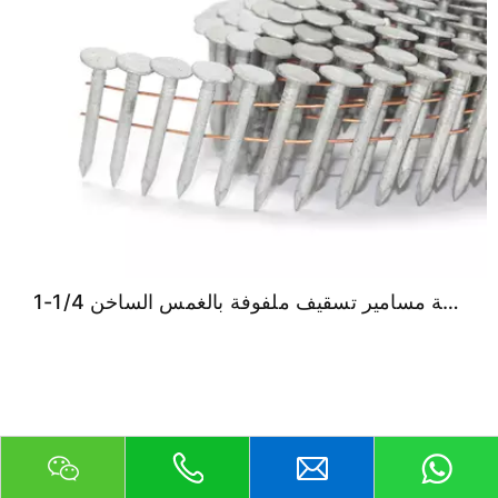
1-1/4 بوصة × 0.120 بوصة مسامير تسقيف ملفوفة بالغمس الساخن