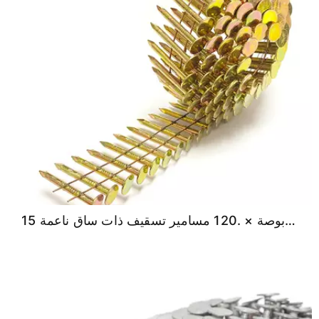
15 درجة 1-1/4 بوصة × .120 مسامير تسقيف ذات ساق ناعمة