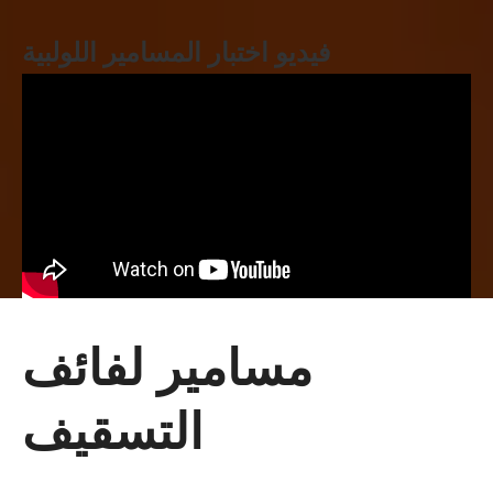
فيديو اختبار المسامير اللولبية
مسامير لفائف
التسقيف