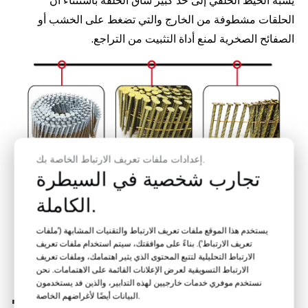
يشبه الخيط الحلقي إلى حد كبير ساق الحلقة باستثناء أن
الحلقات مشطوفة من الخارج والتي تضغط على الخشب أو
الصفائح الصخرية لمنع أداة التثبيت من التراجع.
إعدادات ملفات تعريف الارتباط الخاصة بك.
تجارب شخصية في السيطرة
الكاملة.
الاستفسار الآن
يستخدم هذا الموقع ملفات تعريف الارتباط والتقنيات المشابهة ('ملفات
تعريف الارتباط'). بناءً على موافقتك، سيتم استخدام ملفات تعريف
الارتباط التحليلية لتتبع المحتوى الذي يثير اهتمامك، وملفات تعريف
أنواع نقاط المسامير
الارتباط التسويقية لعرض الإعلانات القائمة على الاهتمامات. نحن
نستخدم موفري خدمات خارجيين لهذه التدابير، والذين قد يستخدمون
البيانات أيضًا لأغراضهم الخاصة.