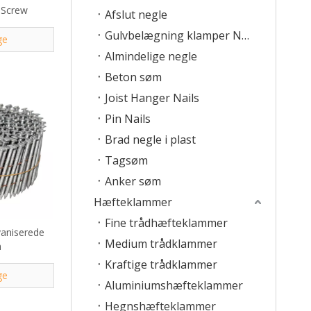
 Screw
Afslut negle
Gulvbelægning klamper Negle
ge
Almindelige negle
Beton søm
Joist Hanger Nails
Pin Nails
Brad negle i plast
Tagsøm
Anker søm
Hæfteklammer
Fine trådhæfteklammer
vaniserede
Medium trådklammer
m
Kraftige trådklammer
ge
Aluminiumshæfteklammer
Hegnshæfteklammer