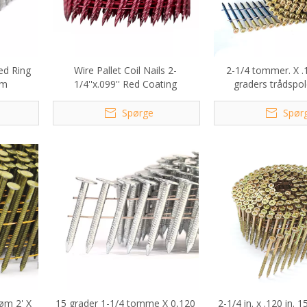
ed Ring
Wire Pallet Coil Nails 2-
2-1/4 tommer. X .1
øm
1/4''x.099'' Red Coating
graders trådspol
hoveddrevssøm
Spørge
Spør
øm 2' X
15 grader 1-1/4 tomme X 0,120
2-1/4 in. x .120 in. 1