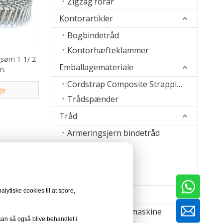
Zigzag forår
Kontorartikler
Bogbindetråd
Kontorhæfteklammer
gsøm 1-1/ 2
Emballagemateriale
in.
Cordstrap Composite Strapping
ge
Trådspænder
Tråd
Armeringsjern bindetråd
Syningstråd
Hæft trådbånd
Svejsetråd
ning og
lytiske cookies til at spore,
Maskine
 rene
k,
Sømfremstillingsmaskine
 kan så også blive behandlet i