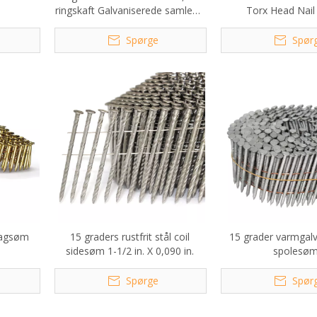
ringskaft Galvaniserede samlede
Torx Head Nail
tagsøm
Spørge
Spør
 Tagsøm
15 graders rustfrit stål coil
15 grader varmgal
sidesøm 1-1/2 in. X 0,090 in.
spolesø
Spørge
Spør