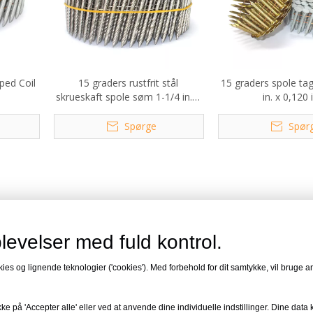
pped Coil
15 graders rustfrit stål
15 graders spole ta
skrueskaft spole søm 1-1/4 in. X
in. x 0,120 
0,090 in.
Spørge
Spør
rbejdning
levelser med fuld kontrol.
astgørelse i applikationer som tagdækning, sidespor, indram
 og lignende teknologier ('cookies'). Med forbehold for dit samtykke, vil bruge ana
plastikplader, minimerer nedetid ved genopladning og sikrer
kaffe. Med længder fra 1-1/2' til 3-1/4' og finish som blan
kke på 'Accepter alle' eller ved at anvende dine individuelle indstillinger. Dine data