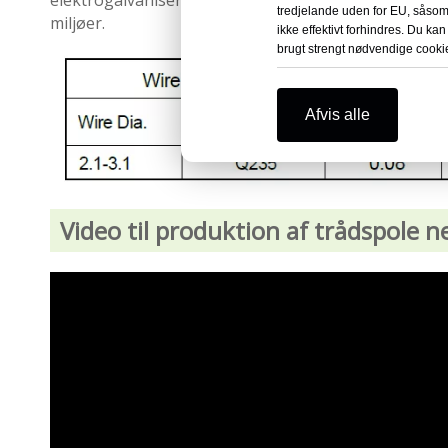
elektrogalvaniseret, varmgalvaniseret og rustfrit stå
tredjelande uden for EU, såsom
miljøer.
ikke effektivt forhindres. Du kan
brugt strengt nødvendige cooki
Afvis alle
Video til produktion af trådspole n