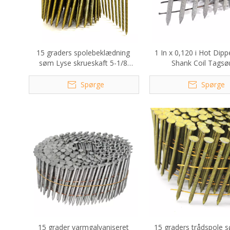
15 graders spolebeklædning
1 In x 0,120 i Hot Dipp
søm Lyse skrueskaft 5-1/8
Shank Coil Tags
tomme X 0,150
Spørge
Spørge
15 grader varmgalvaniseret
15 graders trådspole s