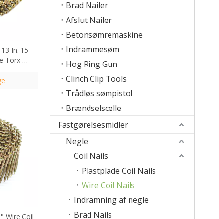
Brad Nailer
Afslut Nailer
Betonsømremaskine
Indrammesøm
13 In. 15
e Torx-
Hog Ring Gun
skruer
Clinch Clip Tools
ge
Trådløs sømpistol
Brændselscelle
Fastgørelsesmidler
Negle
Coil Nails
Plastplade Coil Nails
Wire Coil Nails
Indramning af negle
Brad Nails
5° Wire Coil