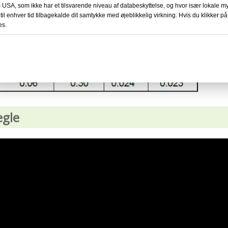
l tilbyder de holdbarhed og korrosionsbestandighed til forsk
 USA, som ikke har et tilsvarende niveau af databeskyttelse, og hvor især lokale
 til enhver tid tilbagekalde dit samtykke med øjeblikkelig virkning. Hvis du klikker på '
es.
egle