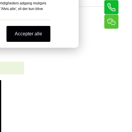
ellige
Trådrullemaskine
 myndigheders adgang muligvis
Afvis alle', vil der kun blive
Accepter alle