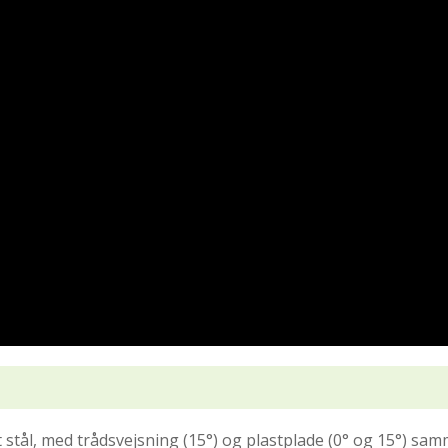
 stål, med trådsvejsning (15°) og plastplade (0° og 15°) samm