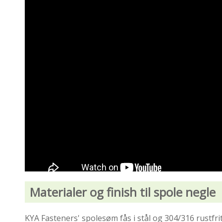
Materialer og finish til spole negle
KYA Fasteners' spolesøm fås i stål og 304/316 rustfrit