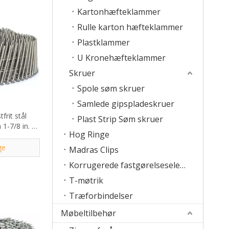
Kartonhæfteklammer
Rulle karton hæfteklammer
Plastklammer
U Kronehæfteklammer
Skruer
Spole søm skruer
Samlede gipspladeskruer
frit stål
Plast Strip Søm skruer
1-7/8 in. X
Hog Ringe
ge
Madras Clips
Korrugerede fastgørelseselementer
T-møtrik
Træforbindelser
Møbeltilbehør