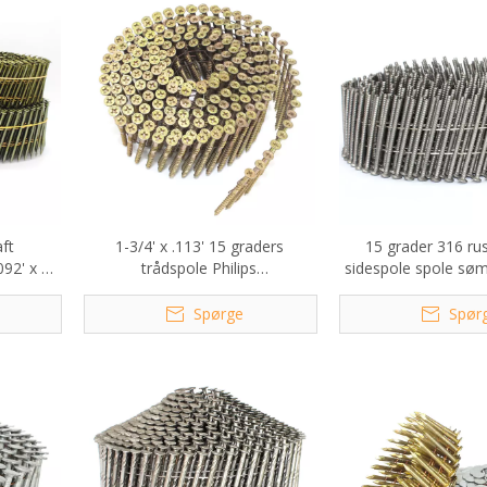
aft
1-3/4' x .113' 15 graders
15 grader 316 rust
92' x 1-
trådspole Philips
sidespole spole søm 
hovedskruesøm
0,092 in.
Spørge
Spør