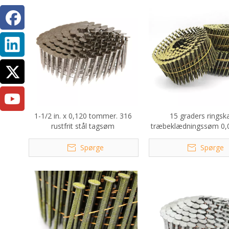
1-1/2 in. x 0,120 tommer. 316
15 graders ringsk
rustfrit stål tagsøm
træbeklædningssøm 0,0
3/4'
Spørge
Spørge