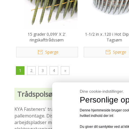
15 grader 0,099' X 2'
1-1/2 in x .120 i Hot Di
ringskafttrådssøm
Tagsøm
Spørge
Spørge
1
2
3
4
»
Dine cookie-indstillinger.
Trådspolsøm til byggeri og træbea
Personlige op
KYA Fasteners' trådspolsøm er designet til alsidig f
Denne hjemmeside bruger cookies
pallemontage. Disse søm, der fås i trådsvejsning og 
hvilket indhold der int
arbejdspladser med plastikbånd, der er nemme at borts
Du giver dit samtykke ved at kli