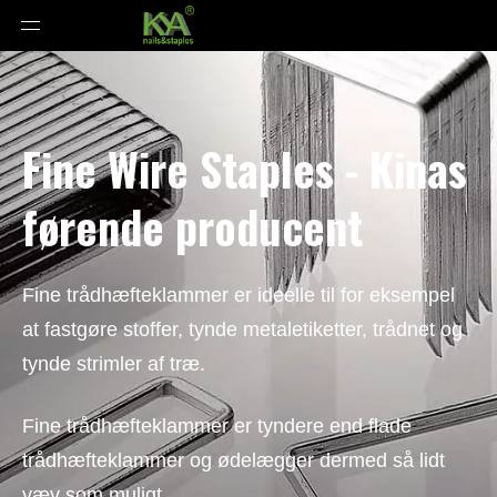
Fine Wire Staples - Kinas
førende producent
Fine trådhæfteklammer er ideelle til for eksempel
at fastgøre stoffer, tynde metaletiketter, trådnet og
tynde strimler af træ.
Fine trådhæfteklammer er tyndere end flade
trådhæfteklammer og ødelægger dermed så lidt
væv som muligt.