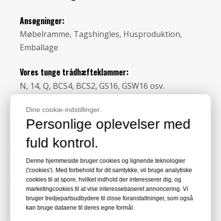
Ansøgninger:
Møbelramme, Tagshingles, Husproduktion,
Emballage
Vores tunge trådhæfteklammer:
N, 14, Q, BCS4, BCS2, GS16, GSW16 osv.
Trådmåler
Dine cookie-indstillinger.
Personlige oplevelser med
Hæftetrådens tykkelse måles ved dens 'måler'. Dette
fuld kontrol.
er et mål for en lednings diameter. Systemet til at
Denne hjemmeside bruger cookies og lignende teknologier
identificere ledninger ved dens diameter blev
('cookies'). Med forbehold for dit samtykke, vil bruge analytiske
oprindeligt udviklet 1857 for at specificere elektriske
cookies til at spore, hvilket indhold der interesserer dig, og
ledninger ved deres nuværende bæreevne. Mærkeligt
marketingcookies til at vise interessebaseret annoncering. Vi
bruger tredjepartsudbydere til disse foranstaltninger, som også
nok, jo højere tal, jo tyndere er ledningen. Tråd
kan bruge dataene til deres egne formål.
omtales som tung, medium eller fin: