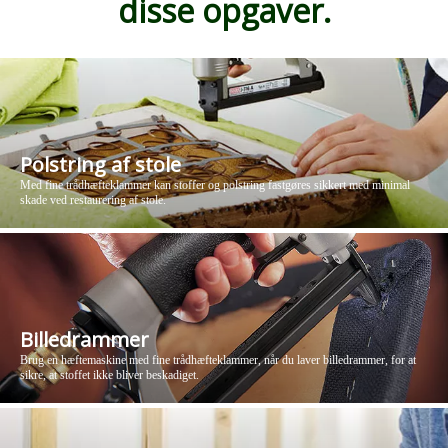
disse opgaver.
Polstring af stole
Med fine trådhæfteklammer kan stoffer og polstring fastgøres sikkert med minimal
skade ved restaurering af stole.
Billedrammer
Brug en hæftemaskine med fine trådhæfteklammer, når du laver billedrammer, for at
sikre, at stoffet ikke bliver beskadiget.