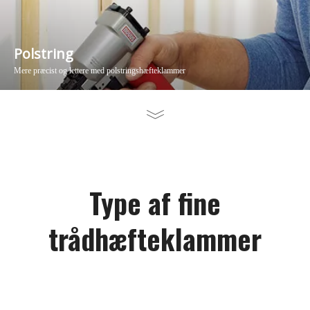
Polstring
Mere præcist og lettere med polstringshæfteklammer
Type af fine
trådhæfteklammer