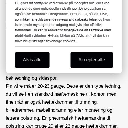
Du giver dit samtykke ved at klikke på 'Accepter alle' eller ved
Tung tråd er typisk 10-16 gauge og bruges til de
at anvende dine individuelle indstillinger. Dine data kan så
hårdeste opgaver på tunge materialer, som
også blive behandlet i tredjelande uden for EU, såsom USA,
som ikke har et tilsvarende niveau af databeskyttelse, og hvor
tagdækning eller andre byggematerialer. Tunge
især lokale myndigheders adgang muligvis ikke effektivt
trådhæfteklammer bruges også til undergulve,
forhindres. Du kan til enhver tid tilbagekalde dit samtykke med
øjeblikkelig virkning. Hvis du klikker på 'Afvis alle', vil der kun
indramning og til fastgørelse af kasser til paller.
blive brugt strengt nødvendige cookies.
Medium tråd måler 18-19 gauge og kan bruges til
materialer, der er tykkere end papir, men ikke så tyk
Afvis alle
Accepter alle
som træ eller tagdækning, der bruges i byggeriet. De
er gode til tung polstring, paneler, skabskonstruktion,
beklædning og sidespor.
Fin wire måler 20-23 gauge. Dette er den type ledning,
du vil se i en standard hæftemaskine til kontor, men
fine tråd er også hæfteklammer til trimning,
billedrammer, møbelindramning eller montering og
lettere polstring. En pneumatisk hæftemaskine til
polstring kan bruge 20 eller 22 gauge hæfteklammer,