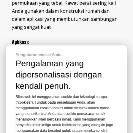
permukaan yang tebal. Kawat berat sering kali
Anda gunakan dalam konstruksi rumah dan
dalam aplikasi yang membutuhkan sambungan
yang sangat kuat.
Aplikasi:
Kerangka furnitur, Sirap atap, Pembuatan
Pengaturan cookie Anda.
rumah, Pengemasan
Pengalaman yang
Staples kawat berat kami:
dipersonalisasi dengan
N, 14, Q, BCS4, BCS2, GS16, GSW16 dll.
kendali penuh.
Pengukur Kawat
Situs web ini menggunakan cookie dan teknologi serupa
(“cookies”). Tunduk pada persetujuan Anda, akan
menggunakan cookie analitis untuk melacak konten mana
Ketebalan kawat stapel diukur dengan 'ukurannya.' Ini
yang menarik minat Anda, dan cookie pemasaran untuk
adalah ukuran diameter kawat. Sistem identifikasi
menampilkan iklan berbasis minat. Kami menggunakan
penyedia pihak ketiga untuk tindakan ini, yang mungkin juga
kawat berdasarkan diameternya awalnya
menggunakan data tersebut untuk tujuan mereka sendiri.