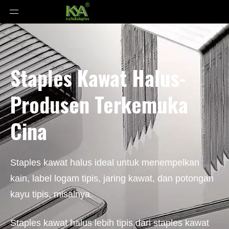
Staples Kawat Halus-
Produsen Terkemuka
Cina
Staples kawat halus ideal untuk menempelkan
kain, label logam tipis, jaring kawat, dan potongan
kayu tipis, misalnya.
Staples kawat halus lebih tipis dari staples kawat