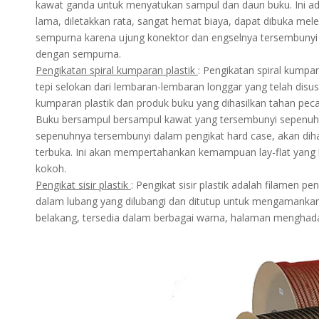
kawat ganda untuk menyatukan sampul dan daun buku. Ini ada
lama, diletakkan rata, sangat hemat biaya, dapat dibuka mele
sempurna karena ujung konektor dan engselnya tersembunyi
dengan sempurna.
Pengikatan spiral kumparan plastik
: Pengikatan spiral kumpar
tepi selokan dari lembaran-lembaran longgar yang telah disu
kumparan plastik dan produk buku yang dihasilkan tahan pec
Buku bersampul bersampul kawat yang tersembunyi sepenu
sepenuhnya tersembunyi dalam pengikat hard case, akan diha
terbuka. Ini akan mempertahankan kemampuan lay-flat yang 
kokoh.
Pengikat sisir plastik
: Pengikat sisir plastik adalah filamen p
dalam lubang yang dilubangi dan ditutup untuk mengamankan 
belakang, tersedia dalam berbagai warna, halaman menghad