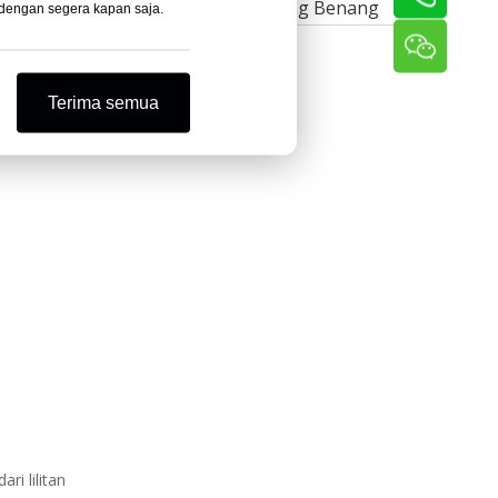
Mesin Penggulung Benang
 dengan segera kapan saja.
Terima semua
i lilitan