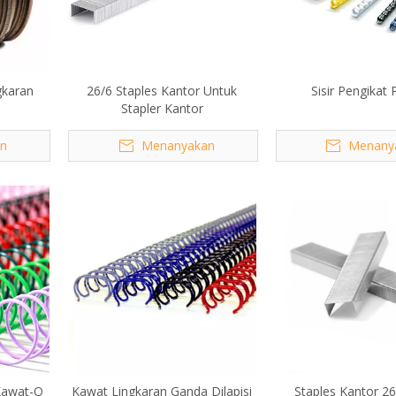
gkaran
26/6 Staples Kantor Untuk
Sisir Pengikat P
Stapler Kantor
n
Menanyakan
Menany
 Kawat-O
Kawat Lingkaran Ganda Dilapisi
Staples Kantor 2