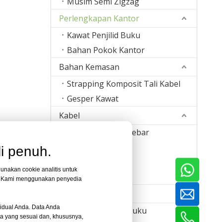
Musim Semi Zigzag
Perlengkapan Kantor
Kawat Penjilid Buku
Bahan Pokok Kantor
Bahan Kemasan
Strapping Komposit Tali Kabel
Gesper Kawat
Kabel
Kawat Pengikat Rebar
Kawat Jahitan
i penuh.
Pita Kawat Pokok
unakan cookie analitis untuk
Kawat Las
t. Kami menggunakan penyedia
Mesin
idual Anda. Data Anda
Mesin Pembuat Kuku
ata yang sesuai dan, khususnya,