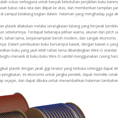
lah solusi serbaguna untuk banyak kebutuhan penjilidan buku karen
wati batas rata rata dan dilipat ke atas, dan memberikan tampilan ya
 di sampul belakang bagian dalam. Halaman yang menghadap juga ak
an plastik dilakukan melalui serangkaian lubang yang berjarak berdek
sun sebelumnya. Terdapat beberapa pilihan warna, ukuran dan pitch u
ah, tahan lama, berpenampilan bersih modern, dan sangat ekonomis.
hnya: Dalam pembuatan buku bersampul kawat, dengan kawat-o yan
silkan buku yang jauh lebih tahan lama dibandingkan Wire-O standar
begitu menarik di buku-buku Wire-O sambil menggunakan casing har
engikat plastik dengan jarak gigi teratur yang terbuka sehingga dapat 
pengikatan. Ini ekonomis untuk jangka pendek, dapat memiliki cetak
ap sejajar, dan dapat dibuka untuk menambahkan halaman tambahan