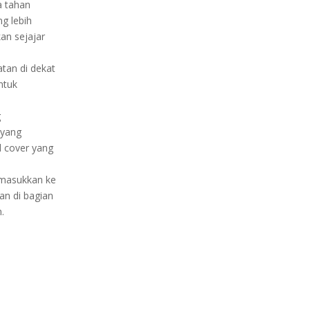
a tahan
ng lebih
an sejajar
atan di dekat
ntuk
g
 yang
d cover yang
dimasukkan ke
an di bagian
.