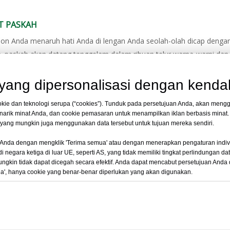
T PASKAH
n Anda menaruh hati Anda di lengan Anda seolah-olah dicap dengan 
a. paskah akan datang tenggelam dalam ribuan telur warna-warni dan 
elamat Paskah!
ang dipersonalisasi dengan kendal
kie dan teknologi serupa (“cookies”). Tunduk pada persetujuan Anda, akan mengg
arik minat Anda, dan cookie pemasaran untuk menampilkan iklan berbasis mina
i, yang mungkin juga menggunakan data tersebut untuk tujuan mereka sendiri.
Terapkan Penawaran Terbaik Kami
Anda dengan mengklik 'Terima semua' atau dengan menerapkan pengaturan indiv
 negara ketiga di luar UE, seperti AS, yang tidak memiliki tingkat perlindungan d
ungkin tidak dapat dicegah secara efektif. Anda dapat mencabut persetujuan Anda
ua', hanya cookie yang benar-benar diperlukan yang akan digunakan.