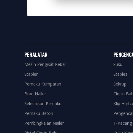
PERALATAN
PENGENC
Mesin Pengikat Rebar
kuku
Stapler
Staples
Pemaku Kumparan
Sekrup
Brad Nailer
Cincin Bab
Selesaikan Pemaku
Klip Hartc
Pemaku Beton
Pengenca
Pembingkaian Nailer
T-Kacang
Pistol Cincin Babi
Kuku Kum