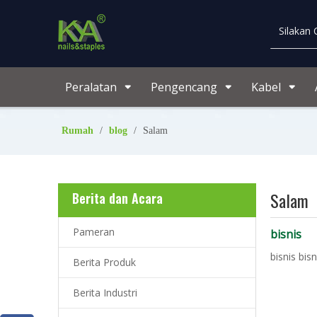
Peralatan
Pengencang
Kabel
Rumah
/
blog
/
Salam
Salam
Berita dan Acara
Pameran
bisnis
bisnis bisn
Berita Produk
Berita Industri