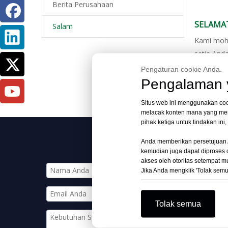
Berita Perusahaan
SELAMA
Salam
Kami moho
setia And
kelinci, S
Pengaturan cookie Anda.
Pengalaman y
Situs web ini menggunakan coo
melacak konten mana yang men
pihak ketiga untuk tindakan in
Anda memberikan persetujuan 
kemudian juga dapat diproses di
akses oleh otoritas setempat m
Jika Anda mengklik 'Tolak sem
Tolak semua