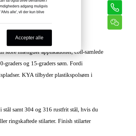
 kan så også blive behandlet i
 myndigheders adgang muligvis
Afvis alle', vil der kun blive
Accepter alle
il store mængder applikationer, coil-samlede
e 0-graders og 15-graders søm. Fordi
jdspladser. KYA tilbyder plastikspolsøm i
stål samt 304 og 316 rustfrit stål, hvis du
 ringskaftede stilarter. Finish stilarter