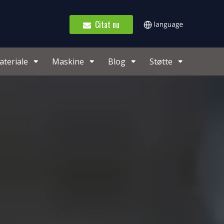
Citat nu
teriale
Maskine
Blog
Støtte