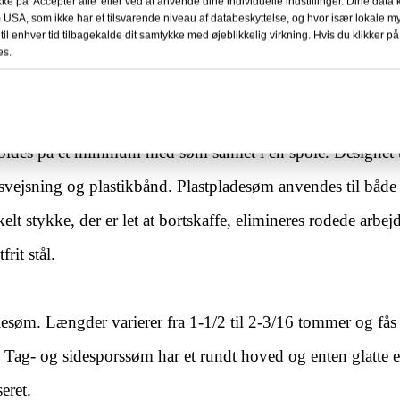
kke på 'Accepter alle' eller ved at anvende dine individuelle indstillinger. Dine data
 USA, som ikke har et tilsvarende niveau af databeskyttelse, og hvor især lokale
 til enhver tid tilbagekalde dit samtykke med øjeblikkelig virkning. Hvis du klikker på '
es.
oldes på et minimum med søm samlet i en spole. Designet t
dsvejsning og plastikbånd. Plastpladesøm anvendes til båd
lt stykke, der er let at bortskaffe, elimineres rodede arbe
rit stål.
esøm. Længder varierer fra 1-1/2 til 2-3/16 tommer og fås i 
ag- og sidesporssøm har et rundt hoved og enten glatte eller
seret.