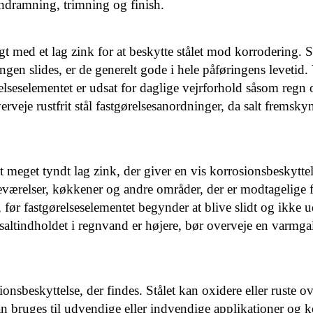
indramning, trimning og finish.
gt med et lag zink for at beskytte stålet mod korrodering.
ngen slides, er de generelt gode i hele påføringens levetid
ørelseselementet er udsat for daglige vejrforhold såsom reg
rveje rustfrit stål fastgørelsesanordninger, da salt fremskyn
t meget tyndt lag zink, der giver en vis korrosionsbeskytt
værelser, køkkener og andre områder, der er modtagelige f
, før fastgørelseselementet begynder at blive slidt og ikke 
altindholdet i regnvand er højere, bør overveje en varmgalva
ionsbeskyttelse, der findes. Stålet kan oxidere eller ruste ov
kan bruges til udvendige eller indvendige applikationer og ko