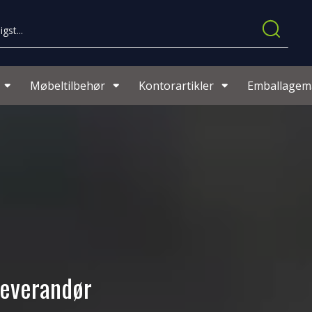
Møbeltilbehør
Kontorartikler
Emballagema
 leverandør