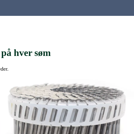
 på hver søm
der.