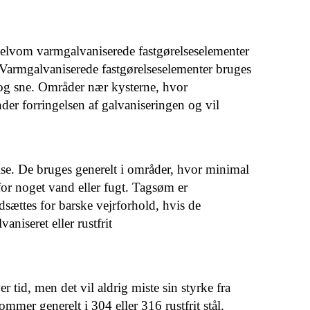
 Selvom varmgalvaniserede fastgørelseselementer
. Varmgalvaniserede fastgørelseselementer bruges
n og sne. Områder nær kysterne, hvor
der forringelsen af ​​galvaniseringen og vil
else. De bruges generelt i områder, hvor minimal
or noget vand eller fugt. Tagsøm er
udsættes for barske vejrforhold, hvis de
niseret eller rustfrit
er tid, men det vil aldrig miste sin styrke fra
mmer generelt i 304 eller 316 rustfrit stål.