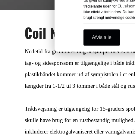
Du giver dit samtykke ved at kli
tredjelande uden for EU, såsom
ikke effektivt forhindres. Du kan
brugt strengt nødvendige cooki
Coil Nails Materiale
Afvis alle
Nedetid fra genindlæsning af sømpistoler kan h
tag- og sidesporssøm er tilgængelige i både trå
plastikbåndet kommer ud af sømpistolen i et enke
længder fra 1-1/2 til 3 tommer i både stål og rustf
Trådsvejsning er tilgængelig for 15-graders spol
skulle have brug for en rustbestandig mulighed. T
inkluderer elektrogalvaniseret eller varmgalvani