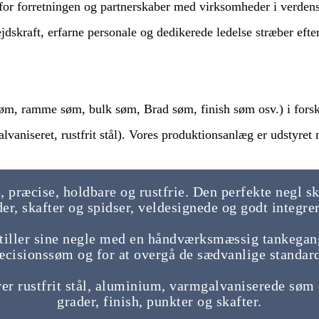
for forretningen og partnerskaber med virksomheder i verdensk
jdskraft, erfarne personale og dedikerede ledelse stræber efter
søm, ramme søm, bulk søm, Brad søm, finish søm osv.) i forskel
lvaniseret, rustfrit stål). Vores produktionsanlæg er udstyret
 præcise, holdbare og rustfrie. Den perfekte negl ska
er, skafter og spidser, veldesignede og godt integr
ler sine negle med en håndværksmæssig tankegang 
præcisionssøm og for at overgå de sædvanlige standar
rustfrit stål, aluminium, varmgalvaniserede søm 
grader, finish, punkter og skafter.