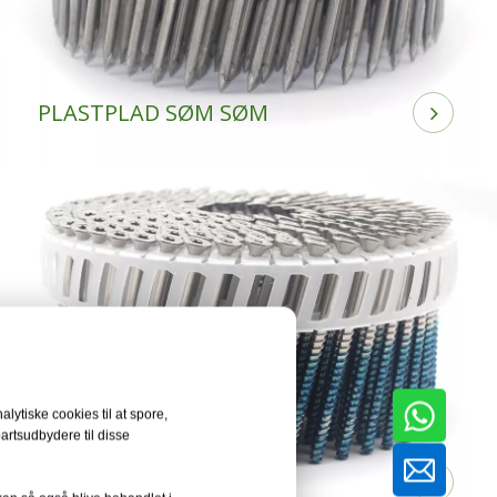
PLASTPLAD SØM SØM
lytiske cookies til at spore,
partsudbydere til disse
COIL SØM SKRUER