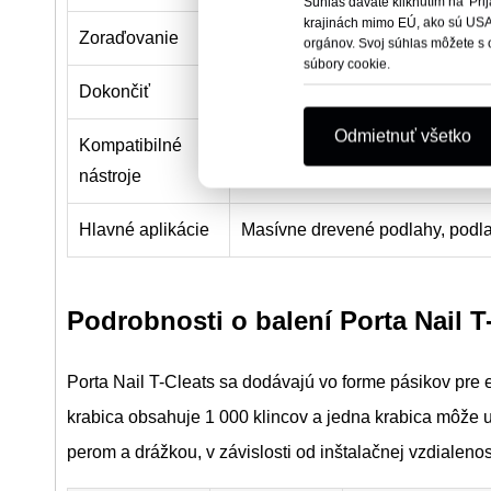
Súhlas dávate kliknutím na 'Pri
krajinách mimo EÚ, ako sú USA
Zoraďovanie
Lepidlo zložené
orgánov. Svoj súhlas môžete s 
súbory cookie.
Dokončiť
Svetlý povrch, k dispozícii nehr
Odmietnuť všetko
Kompatibilné
Väčšina podlahových klincovačie
nástroje
Porta-Nails 401/402
Hlavné aplikácie
Masívne drevené podlahy, podla
Podrobnosti o balení Porta Nail T
Porta Nail T-Cleats sa dodávajú vo forme pásikov pre
krabica obsahuje 1 000 klincov a jedna krabica môže up
perom a drážkou, v závislosti od inštalačnej vzdialeno