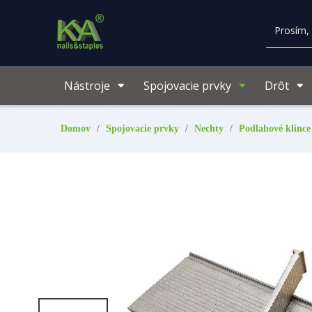
Nástroje
Spojovacie prvky
Drôt
Domov
/
Spojovacie prvky
/
Nechty
/
Podlahové klince