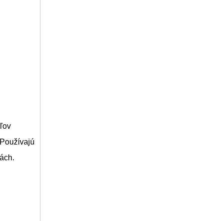
eľov
 Používajú
ách.