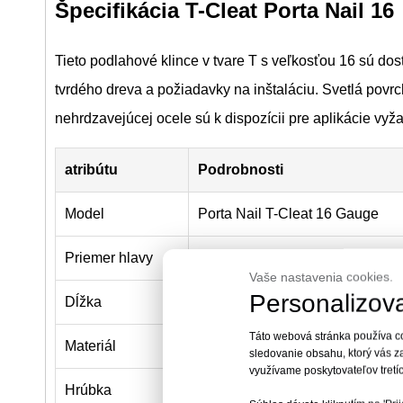
Špecifikácia T-Cleat Porta Nail 16
Tieto podlahové klince v tvare T s veľkosťou 16 sú d
tvrdého dreva a požiadavky na inštaláciu. Svetlá povr
nehrdzavejúcej ocele sú k dispozícii pre aplikácie vyža
atribútu
Podrobnosti
Model
Porta Nail T-Cleat 16 Gauge
Priemer hlavy
5,8 mm
Vaše nastavenia cookies.
Personalizova
Dĺžka
38 mm – 50 mm / 1-1/2'-2'
Táto webová stránka používa co
Materiál
Plne tvrdá uhlíková oceľ
sledovanie obsahu, ktorý vás z
využívame poskytovateľov tretíc
Hrúbka
16 Ga / 1,52 mm; K dispozícii j