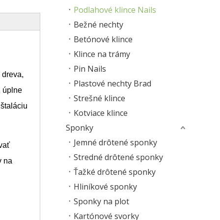
Podlahové klince Nails
Bežné nechty
Betónové klince
Klince na trámy
Pin Nails
 dreva,
Plastové nechty Brad
z úplne
Strešné klince
štaláciu
Kotviace klince
Sponky
Jemné drôtené sponky
vať
Stredné drôtené sponky
v na
Ťažké drôtené sponky
Hliníkové sponky
Sponky na plot
Kartónové svorky