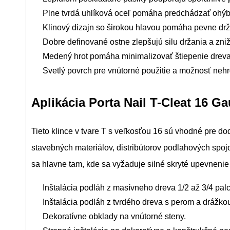
Plne tvrdá uhlíková oceľ pomáha predchádzať ohýba
Klinový dizajn so širokou hlavou pomáha pevne drž
Dobre definované ostne zlepšujú silu držania a zni
Medený hrot pomáha minimalizovať štiepenie dreva,
Svetlý povrch pre vnútorné použitie a možnosť nehrd
Aplikácia Porta Nail T-Cleat 16 G
Tieto klince v tvare T s veľkosťou 16 sú vhodné pre do
stavebných materiálov, distribútorov podlahových spoj
sa hlavne tam, kde sa vyžaduje silné skryté upevneni
Inštalácia podláh z masívneho dreva 1/2 až 3/4 palc
Inštalácia podláh z tvrdého dreva s perom a drážko
Dekoratívne obklady na vnútorné steny.