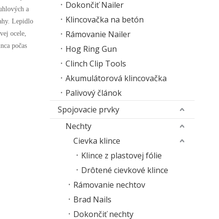
Dokončiť Nailer
 uhlových a
Klincovačka na betón
ahy. Lepidlo
Rámovanie Nailer
vej ocele,
inca počas
Hog Ring Gun
Clinch Clip Tools
Akumulátorová klincovačka
Palivový článok
Spojovacie prvky
Nechty
Cievka klince
Klince z plastovej fólie
Drôtené cievkové klince
Rámovanie nechtov
Brad Nails
Dokončiť nechty