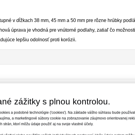
ostupné v dĺžkach 38 mm, 45 mm a 50 mm pre rôzne hrúbky podlá
chová úprava je vhodná pre vnútorné podlahy, zatiaľ čo možnosti
dujúce lepšiu odolnosť proti korózii.
né zážitky s plnou kontrolou.
okies a podobné technológie ('cookies'). Na základe vášho súhlasu bude používať
aujíma, a marketingové súbory cookie na zobrazovanie záujmovo orientovanej rekla
h strán, ktorí môžu údaje použiť aj na svoje vlastné účely.
e 18 Ga / 1,18 mm