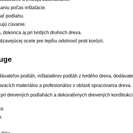
niu počas inštalácie.
ať podlahu.
žujú cúvanie.
 dokonca aj pri tvrdých druhoch dreva.
zavejúcej ocele pre lepšiu odolnosť proti korózii.
auge
dávateľov podláh, inštalatérov podláh z tvrdého dreva, dodávat
ovacích materiálov a profesionálov v oblasti spracovania dreva.
e pri drevených podlahách a dekoratívnych drevených konštrukci
a.
u.