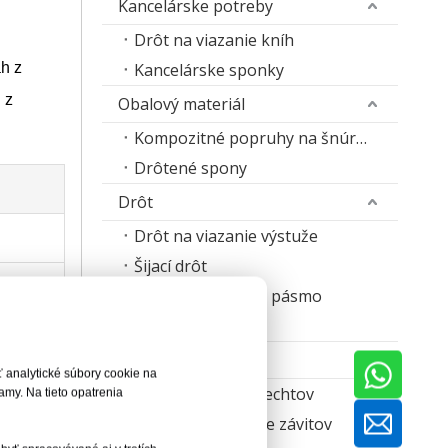
Kancelárske potreby
Drôt na viazanie kníh
h z
Kancelárske sponky
 z
Obalový materiál
Kompozitné popruhy na šnúrky
Drôtené spony
Drôt
Drôt na viazanie výstuže
Šijací drôt
Zošívacie drôtené pásmo
Zvárací drôt
Stroj
 analytické súbory cookie na
Stroj na výrobu nechtov
my. Na tieto opatrenia
Stroj na valcovanie závitov