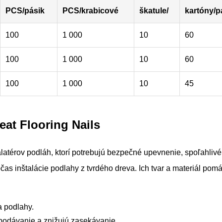
PCS/pásik
PCS/krabicové
škatule/
kartóny/p
100
1 000
10
60
100
1 000
10
60
100
1 000
10
45
eat Flooring Nails
alatérov podláh, ktorí potrebujú bezpečné upevnenie, spoľahlivé
s inštalácie podlahy z tvrdého dreva. Ich tvar a materiál pom
a podlahy.
podávanie a znižujú zasekávanie.