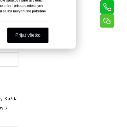
byť spracovávané aj v tretích
 brániť prístupu miestnych
ijú sa iba nevyhnutne potrebné
Prijať všetko
Cable a
ky. Každá
hy s