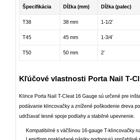
Špecifikácia
Dĺžka (mm)
Dĺžka (palec)
T38
38 mm
1-1/2'
T45
45 mm
1-3/4'
T50
50 mm
2'
Kľúčové vlastnosti Porta Nail T-Cl
Klince Porta Nail T-Cleat 16 Gauge sú určené pre inšt
podávanie klincovačky a znížené poškodenie dreva poča
udržiavať tesné spoje podlahy a stabilné upevnenie.
Kompatibilné s väčšinou 16-gauge T-klincovačky n
Lepidlom poskladané pásiky podporujú spoľahlivé 