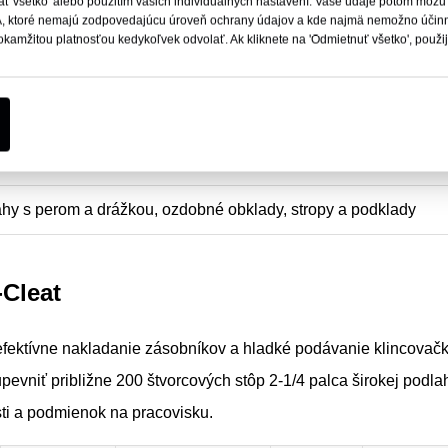
jať všetko' alebo použitím vašich individuálnych nastavení. Vaše údaje potom môžu 
, ktoré nemajú zodpovedajúcu úroveň ochrany údajov a kde najmä nemožno účinne
okamžitou platnosťou kedykoľvek odvolať. Ak kliknete na 'Odmietnuť všetko', použ
dzavejúca oceľ
k s T-klincom s veľkosťou 16, vrátane Bostitch, Senco, Porter 
hy s perom a drážkou, ozdobné obklady, stropy a podklady
-Cleat
 efektívne nakladanie zásobníkov a hladké podávanie klincovač
evniť približne 200 štvorcových stôp 2-1/4 palca širokej podla
sti a podmienok na pracovisku.