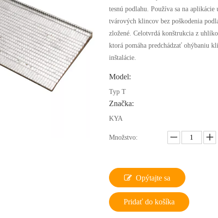
tesnú podlahu. Používa sa na aplikácie
tvárových klincov bez poškodenia podl
zložené. Celotvrdá konštrukcia z uhlíko
ktorá pomáha predchádzať ohýbaniu kl
inštalácie.
Model:
Typ T
Značka:
KYA
Množstvo:
Opýtajte sa
Pridať do košíka