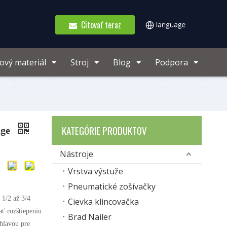
Citovať teraz
ový materiál
Stroj
Blog
Podpora
KATEGÓRIE PRODUKTOV
uge
Nástroje
Vrstva výstuže
Pneumatické zošívačky
 1/2 až 3/4
Cievka klincovačka
ť rozštiepeniu
Brad Nailer
 hlavou pre