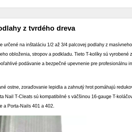
odlahy z tvrdého dreva
e určené na inštaláciu 1/2 až 3/4 palcovej podlahy z masívneho
eho obloženia, stropov a podkladu. Tieto T-kolíky sú vyrobené 
, spoľahlivé podávanie a bezpečné upevnenie pre profesionálnu in
vané ostne, zoraďovanie lepidla a zahnutý hrot pomáhajú reduko
ta Nail T-Cleats sú kompatibilné s väčšinou 16-gauge T-koláčo
e a Porta-Nails 401 a 402.