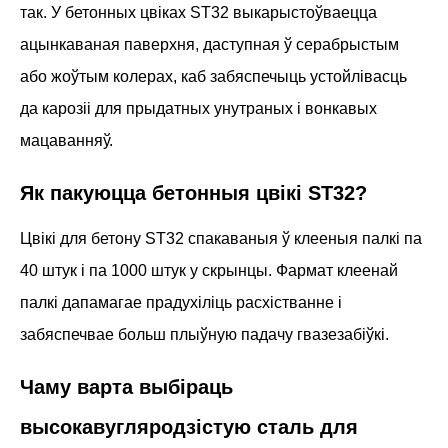
так. У бетонных цвіках ST32 выкарыстоўваецца
ацынкаваная паверхня, даступная ў серабрыстым
або жоўтым колерах, каб забяспечыць устойлівасць
да карозіі для прыдатных унутраных і вонкавых
мацаванняў.
Як пакуюцца бетонныя цвікі ST32?
Цвікі для бетону ST32 спакаваныя ў клееныя палкі па
40 штук і па 1000 штук у скрынцы. Фармат клеенай
палкі дапамагае прадухіліць расхістванне і
забяспечвае больш плыўную падачу гвазезабіўкі.
Чаму варта выбіраць
высокавугляродзістую сталь для