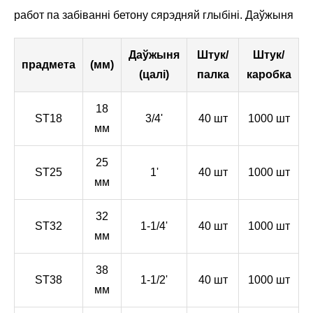
работ па забіванні бетону сярэдняй глыбіні. Даўжыня
Даўжыня
Штук/
Штук/
прадмета
(мм)
(цалі)
палка
каробка
18
ST18
3/4'
40 шт
1000 шт
мм
25
ST25
1'
40 шт
1000 шт
мм
32
ST32
1-1/4'
40 шт
1000 шт
мм
38
ST38
1-1/2'
40 шт
1000 шт
мм