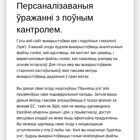
Ацынкаваная серабрыстая або жоўтая аздабленне
Персаналізаваныя
падтрымлівае ўстойлівасць да карозіі.
ўражанні з поўным
Адзіны памер дапамагае палепшыць
кантролем.
сумяшчальнасць інструментаў і дакладнасць
мацавання.
Гэты вэб-сайт выкарыстоўвае кукі і падобныя тэхналогіі
Склееныя палачкі з 40 частак дапамагаюць
('кукі'). З вашай згоды будзем выкарыстоўваць аналітычныя
файлы cookie, каб адсочваць, які кантэнт вас цікавіць, і
прадухіліць расхістванне і паменшыць
маркетынгавыя файлы cookie, каб паказваць рэкламу на
закліноўванне.
аснове інтарэсаў. Для гэтых мер мы выкарыстоўваем
старонніх пастаўшчыкоў, якія таксама могуць
Пластыкавая ўпакоўка забяспечвае акуратнае
выкарыстоўваць дадзеныя ў сваіх мэтах.
захоўванне і апрацоўку.
Вы даяце сваю згоду, націснуўшы 'Прыняць усе' або
Падыходзіць для прафесійнага будаўніцтва,
прымяніўшы свае індывідуальныя налады. Затым вашы
клейкіх палос і бетонных мацаванняў.
даныя могуць таксама апрацоўвацца ў трэціх краінах за
межамі ЕС, такіх як ЗША, якія не маюць адпаведнага
ўзроўню абароны даных і дзе, у прыватнасці, доступ
Прыкладання для бетонных
мясцовых уладаў не можа быць эфектыўна прадухілены.
Вы можаце адклікаць сваю згоду з неадкладным
уступленнем у сілу ў любы час. Калі вы націснеце 'Адхіліць
цвікоў 14 калібра ST32
усе', будуць выкарыстоўвацца толькі неабходныя файлы