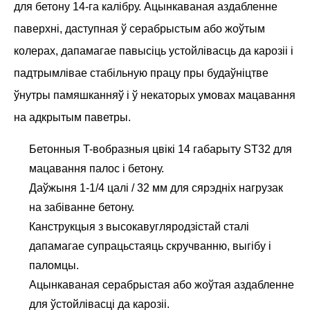
для бетону 14-га калібру. Ацынкаваная аздабленне
паверхні, даступная ў серабрыстым або жоўтым
колерах, дапамагае павысіць устойлівасць да карозіі і
падтрымлівае стабільную працу пры будаўніцтве
ўнутры памяшканняў і ў некаторых умовах мацавання
на адкрытым паветры.
Бетонныя T-вобразныя цвікі 14 габарыту ST32 для
мацавання палос і бетону.
Даўжыня 1-1/4 цалі / 32 мм для сярэдніх нагрузак
на забіванне бетону.
Канструкцыя з высокавугляродзістай сталі
дапамагае супрацьстаяць скручванню, выгібу і
паломцы.
Ацынкаваная серабрыстая або жоўтая аздабленне
для ўстойлівасці да карозіі.