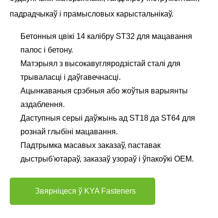
падрадчыкаў і прамысловых карыстальнікаў.
Бетонныя цвікі 14 калібру ST32 для мацавання
палос і бетону.
Матэрыял з высокавугляродзістай сталі для
трываласці і даўгавечнасці.
Ацынкаваныя срэбныя або жоўтыя варыянты
аздаблення.
Даступныя серыі даўжынь ад ST18 да ST64 для
рознай глыбіні мацавання.
Падтрымка масавых заказаў, паставак
дыстрыб'ютараў, заказаў узораў і ўпакоўкі OEM.
Звярніцеся ў KYA Fasteners