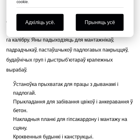
cookie.
Бетонныя цвікі ST32 1-1/4 цалі выкарыстоўваюцца
для замацавання ў бетонных і мураваных будаўнічых
Адхіліць усё.
Прыняць усё
матэрыялах сумяшчальнымі Т-вобразнымі цвікамі 14-
га калібру. Яны падыходзяць для мантажнікаў,
падрадчыкаў, пастаўшчыкоў падлогавых пакрыццяў,
будаўнічых груп і дыстрыб'ютараў крапежных
вырабаў.
Ўстаноўка прыхватак для працы з дыванамі і
падлогай.
Прыкладання для забівання цвікоў і анкеравання ў
бетон.
Накладныя планкі для гіпсакардону і мантажу на
сцяну.
Кроквенныя будынкі і канструкцыі.