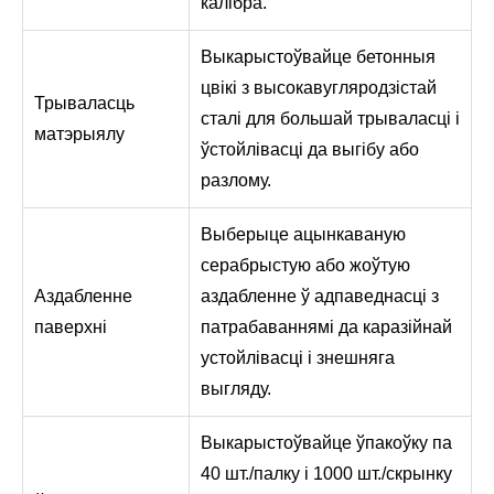
калібра.
Выкарыстоўвайце бетонныя
цвікі з высокавугляродзістай
Трываласць
сталі для большай трываласці і
матэрыялу
ўстойлівасці да выгібу або
разлому.
Выберыце ацынкаваную
серабрыстую або жоўтую
Аздабленне
аздабленне ў адпаведнасці з
паверхні
патрабаваннямі да каразійнай
устойлівасці і знешняга
выгляду.
Выкарыстоўвайце ўпакоўку па
40 шт./палку і 1000 шт./скрынку