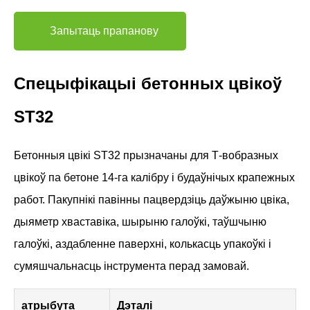
Запытаць прапанову
Спецыфікацыі бетонных цвікоў
ST32
Бетонныя цвікі ST32 прызначаны для Т-вобразных
цвікоў па бетоне 14-га калібру і будаўнічых крапежных
работ. Пакупнікі павінны пацвердзіць даўжыню цвіка,
дыяметр хваставіка, шырыню галоўкі, таўшчыню
галоўкі, аздабленне паверхні, колькасць упакоўкі і
сумяшчальнасць інструмента перад замовай.
атрыбута
Дэталі