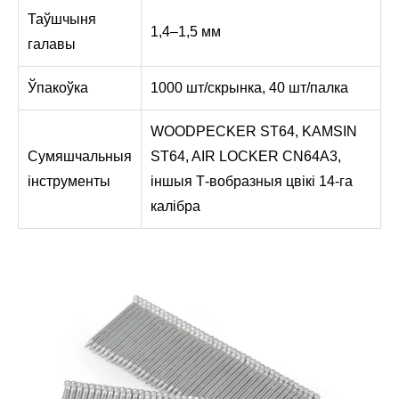
Таўшчыня
1,4–1,5 мм
галавы
Ўпакоўка
1000 шт/скрынка, 40 шт/палка
WOODPECKER ST64, KAMSIN
Сумяшчальныя
ST64, AIR LOCKER CN64A3,
інструменты
іншыя Т-вобразныя цвікі 14-га
калібра