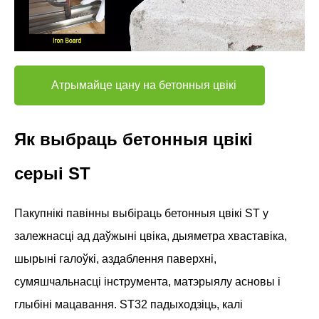
Атрымайце цану на бетонныя цвікі
Як выбраць бетонныя цвікі
серыі ST
Пакупнікі павінны выбіраць бетонныя цвікі ST у
залежнасці ад даўжыні цвіка, дыяметра хваставіка,
шырыні галоўкі, аздаблення паверхні,
сумяшчальнасці інструмента, матэрыялу асновы і
глыбіні мацавання. ST32 падыходзіць, калі