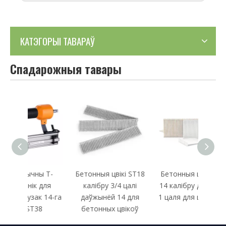
КАТЭГОРЫІ ТАВАРАЎ
Спадарожныя тавары
ы T-
Бетонныя цвікі ST18
Бетонныя цвікі ST25
Пн
 для
калібру 3/4 цалі
14 калібру даўжынёй
калі
к 14-га
даўжынёй 14 для
1 цаля для цвікабойкі
8
бетонных цвікоў