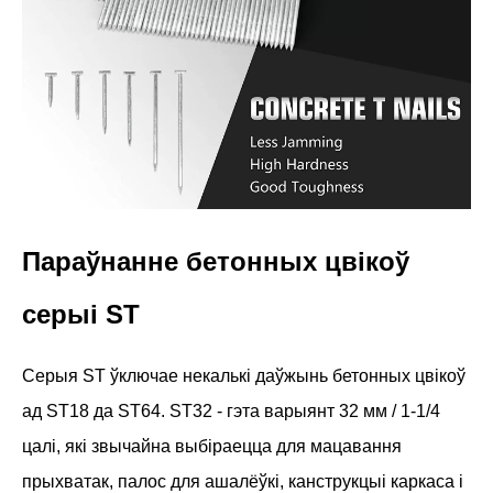
Параўнанне бетонных цвікоў
серыі ST
Серыя ST ўключае некалькі даўжынь бетонных цвікоў
ад ST18 да ST64. ST32 - гэта варыянт 32 мм / 1-1/4
цалі, які звычайна выбіраецца для мацавання
прыхватак, палос для ашалёўкі, канструкцыі каркаса і