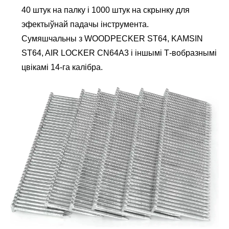
40 штук на палку і 1000 штук на скрынку для
эфектыўнай падачы інструмента.
Сумяшчальны з WOODPECKER ST64, KAMSIN
ST64, AIR LOCKER CN64A3 і іншымі Т-вобразнымі
цвікамі 14-га калібра.