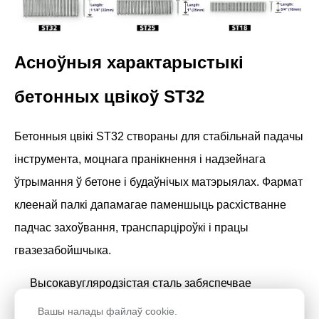
Асноўныя характарыстыкі
бетонных цвікоў ST32
Бетонныя цвікі ST32 створаны для стабільнай падачы
інструмента, моцнага пранікнення і надзейнага
ўтрымання ў бетоне і будаўнічых матэрыялах. Фармат
клеенай палкі дапамагае паменшыць расхістванне
падчас захоўвання, транспарціроўкі і працы
гвазезабойшчыка.
Высокавугляродзістая сталь забяспечвае
трываласць, цвёрдасць і трываласць мацавання.
Вашы налады файлаў cookie.