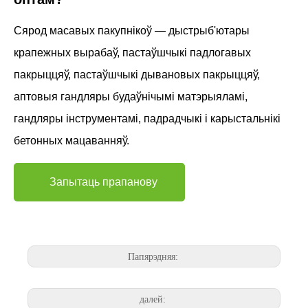
Сярод масавых пакупнікоў — дыстрыб'ютары
крапежных вырабаў, пастаўшчыкі падлогавых
пакрыццяў, пастаўшчыкі дывановых пакрыццяў,
аптовыя гандляры будаўнічымі матэрыяламі,
гандляры інструментамі, падрадчыкі і карыстальнікі
бетонных мацаванняў.
Запытаць прапанову
Папярэдняя:
далей: