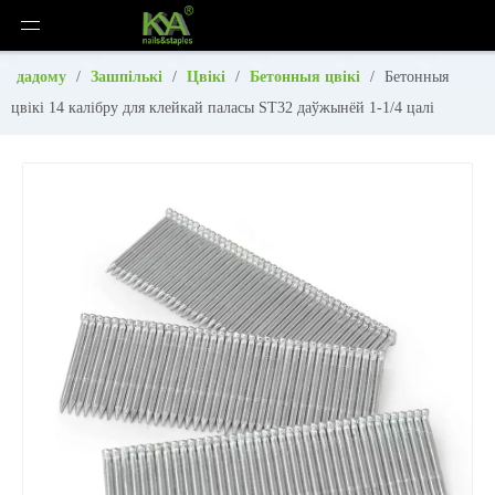
дадому
/
Зашпількі
/
Цвікі
/
Бетонныя цвікі
/
Бетонныя
цвікі 14 калібру для клейкай паласы ST32 даўжынёй 1-1/4 цалі