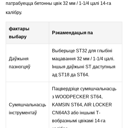
патрабуецца бетонны цвік 32 мм / 1-1/4 цалі 14-га
калібру.
фактары
Рэкамендацыя па
выбару
Выберыце ST32 для глыбіні
Даўжыня
мацавання 32 мм / 1-1/4 цалі.
пазногцяў
Іншыя даўжыні ST даступныя
ад ST18 да ST64.
Пацвердзіце сумяшчальнасць
з WOODPECKER ST64,
Сумяшчальнасць
KAMSIN ST64, AIR LOCKER
інструментаў
CN64A3 або іншымі Т-
вобразнымі цвікамі 14-га