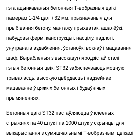
гэта ацынкаваныя бетонныя Т-вобразныя цвікі
памерам 1-1/4 цалі / 32 мм, прызначаныя для
прыбівання бетону, мантажу прыхватак, ашалёўкі,
пабудовы ферм, канструкцыі, насцілу, падлогі,
унутранага аздаблення, ўстаноўкі вокнаў і мацавання
шаф. Вырабленыя з высокавугляродзістай сталі,
гэтыя бетонныя цвікі ST32 забяспечваюць моцную
трываласць, высокую цвёрдасць і надзейнае
мацаванне ў цяжкіх бетонных і будаўнічых
прымяненнях.
Бетонныя цвікі ST32 пастаўляюцца ў клееных
стрыжнях па 40 штук і па 1000 штук у скрынцы для
выкарыстання з сумяшчальнымі Т-вобразнымі цвікамі