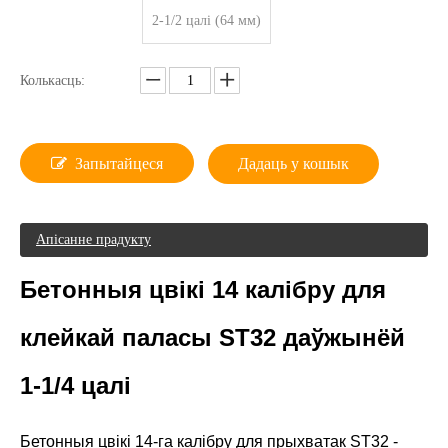
2-1/2 цалі (64 мм)
Колькасць:
Запытайцеся
Дадаць у кошык
Апісанне прадукту
Бетонныя цвікі 14 калібру для
клейкай паласы ST32 даўжынёй
1-1/4 цалі
Бетонныя цвікі 14-га калібру для прыхватак ST32 -