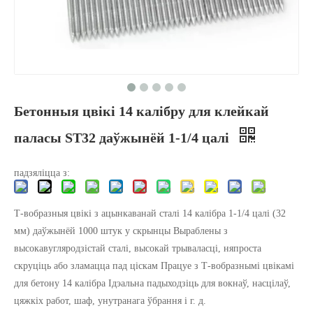
Бетонныя цвікі 14 калібру для клейкай
паласы ST32 даўжынёй 1-1/4 цалі
падзяліцца з:
Т-вобразныя цвікі з ацынкаванай сталі 14 калібра 1-1/4 цалі (32
мм) даўжынёй 1000 штук у скрынцы Выраблены з
высокавугляродзістай сталі, высокай трываласці, няпроста
скруціць або зламацца пад ціскам Працуе з Т-вобразнымі цвікамі
для бетону 14 калібра Ідэальна падыходзіць для вокнаў, насцілаў,
цяжкіх работ, шаф, унутранага ўбрання і г. д.