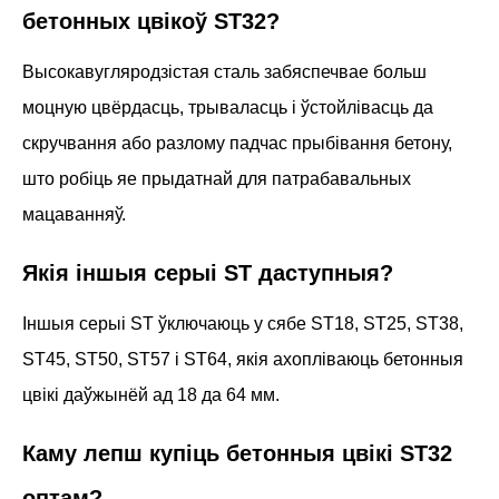
бетонных цвікоў ST32?
Высокавугляродзістая сталь забяспечвае больш
моцную цвёрдасць, трываласць і ўстойлівасць да
скручвання або разлому падчас прыбівання бетону,
што робіць яе прыдатнай для патрабавальных
мацаванняў.
Якія іншыя серыі ST даступныя?
Іншыя серыі ST ўключаюць у сябе ST18, ST25, ST38,
ST45, ST50, ST57 і ST64, якія ахопліваюць бетонныя
цвікі даўжынёй ад 18 да 64 мм.
Каму лепш купіць бетонныя цвікі ST32
оптам?