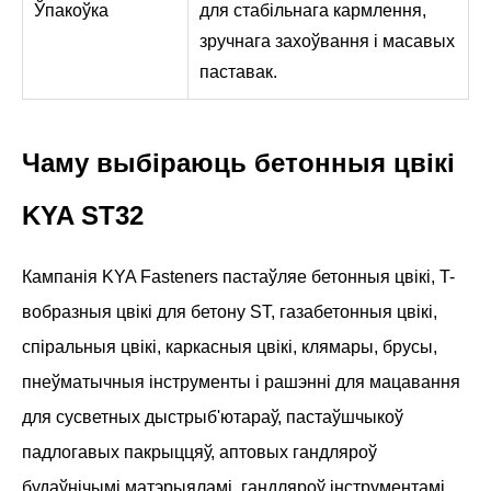
Ўпакоўка
для стабільнага кармлення,
зручнага захоўвання і масавых
паставак.
Чаму выбіраюць бетонныя цвікі
KYA ST32
Кампанія KYA Fasteners пастаўляе бетонныя цвікі, T-
вобразныя цвікі для бетону ST, газабетонныя цвікі,
спіральныя цвікі, каркасныя цвікі, клямары, брусы,
пнеўматычныя інструменты і рашэнні для мацавання
для сусветных дыстрыб'ютараў, пастаўшчыкоў
падлогавых пакрыццяў, аптовых гандляроў
будаўнічымі матэрыяламі, гандляроў інструментамі,