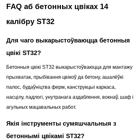
FAQ аб бетонных цвіках 14
калібру ST32
Для чаго выкарыстоўваюцца бетонныя
цвікі ST32?
Бетонныя цвікі ST32 выкарыстоўваюцца для мантажу
прыхватак, прыбівання цвікоў да бетону, ашалёўкі
палос, будаўніцтва ферм, канструкцыі каркаса,
насцілу, падлогі, унутранага аздаблення, вокнаў, шаф і
агульных мацавальных работ.
Якія інструменты сумяшчальныя з
бетоннымі цвікамі ST32?