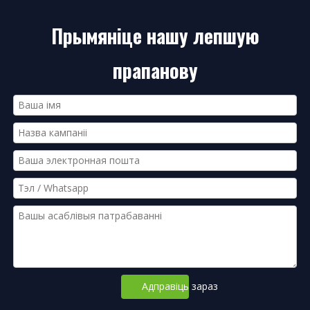
Прымяніце нашу лепшую
прапанову
Адправіць зараз