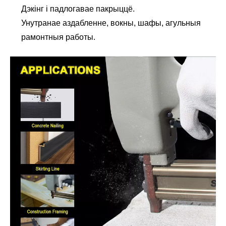
Дэкінг і падлогавае пакрыццё.
Унутранае аздабленне, вокны, шафы, агульныя
рамонтныя работы.