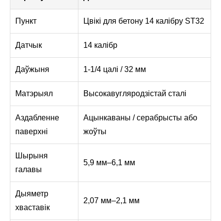
Пункт
Цвікі для бетону 14 калібру ST32
Датчык
14 калібр
Даўжыня
1-1/4 цалі / 32 мм
Матэрыял
Высокавугляродзістай сталі
Аздабленне
Ацынкаваны / серабрысты або
паверхні
жоўты
Шырыня
5,9 мм–6,1 мм
галавы
Дыяметр
2,07 мм–2,1 мм
хваставік