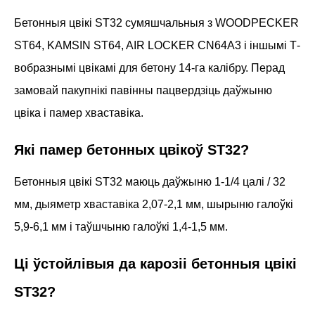
Бетонныя цвікі ST32 сумяшчальныя з WOODPECKER
ST64, KAMSIN ST64, AIR LOCKER CN64A3 і іншымі Т-
вобразнымі цвікамі для бетону 14-га калібру. Перад
замовай пакупнікі павінны пацвердзіць даўжыню
цвіка і памер хваставіка.
Які памер бетонных цвікоў ST32?
Бетонныя цвікі ST32 маюць даўжыню 1-1/4 цалі / 32
мм, дыяметр хваставіка 2,07-2,1 мм, шырыню галоўкі
5,9-6,1 мм і таўшчыню галоўкі 1,4-1,5 мм.
Ці ўстойлівыя да карозіі бетонныя цвікі
ST32?