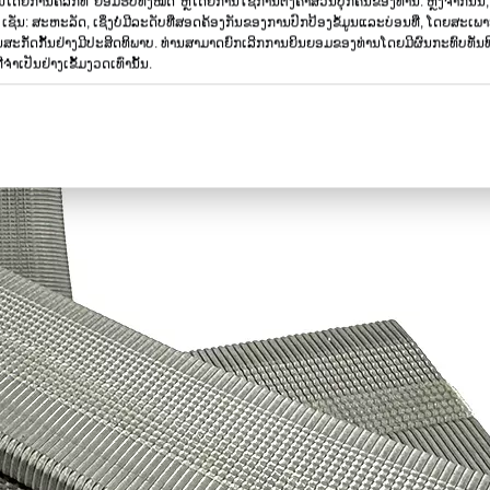
ດຍການຄລິກທີ່ 'ຍອມຮັບທັງໝົດ' ຫຼືໂດຍການໃຊ້ການຕັ້ງຄ່າສ່ວນບຸກຄົນຂອງທ່ານ. ຫຼັງຈາກນັ້
 ເຊັ່ນ: ສະຫະລັດ, ເຊິ່ງບໍ່ມີລະດັບທີ່ສອດຄ້ອງກັນຂອງການປົກປ້ອງຂໍ້ມູນແລະບ່ອນທີ່, ໂດຍສະເ
ັດກັ້ນຢ່າງມີປະສິດທິພາບ. ທ່ານ​ສາ​ມາດ​ຍົກ​ເລີກ​ການ​ຍິນ​ຍອມ​ຂອງ​ທ່ານ​ໂດຍ​ມີ​ຜົນ​ກະ​ທົບ​ທັນ​ທີ​
ຈໍາເປັນຢ່າງເຂັ້ມງວດເທົ່ານັ້ນ.