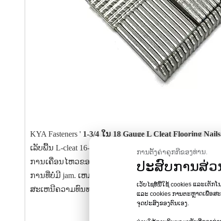
KYA Fasteners '
1-3/4 ໃນ 18 Gauge L Cleat Flooring Nail
ເລັບພື້ນ L-cleat 16-gauge ສ່ວນໃຫຍ່, ຕະປູເຫຼັກກາກບອນເຫຼົ່
ການຕັ້ງຄ່າຄຸກກີຂອງທ່ານ.
ການເຄື່ອນໄຫວຂອງພື້ນ. ຈຸດທີ່ຖອກລົງຊ່ວຍຫຼຸດຜ່ອນການແຕ
ປະສົບການສ່ວນ
ການທີ່ບໍ່ມີ jam. ເຫມາະສໍາລັບ 1/2 in. to 3/4 in. ພື້ນໄມ້ແຂງ, 
ເວັບໄຊທ໌ນີ້ໃຊ້ cookies ແລະເຕັກໂ
ສະເຫນີຄວາມທົນທານແລະຄວາມແມ່ນຍໍາສໍາລັບໂຄງການພື້ນເ
ແລະ cookies ການຕະຫຼາດເພື່ອສະແດ
ຈຸດປະສົງຂອງຕົນເອງ.