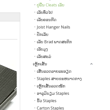
ປູພື້ນ Cleats ເລັບ
ເລັບທົ່ວໄປ
ເລັບຄອນກີດ
Joist Hanger Nails
ປັກເລັບ
ເລັບ Brad ພາດສະຕິກ
ເລັບມຸງ
ເລັບສະມໍ
ເຫຼັກເສັ້ນ
ເສັ້ນລວດລາຍລະອຽດ
Staples ສາຍຂະຫນາດກາງ
ເຫຼັກເສັ້ນລວດໜັກ
ອາລູມິນຽມ Staples
ຮົ້ວ Staples
Carton Staples