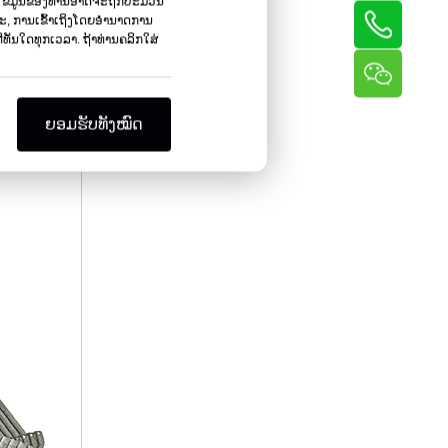
ນ, ຂໍ້ມູນຂອງທ່ານອາດຈະຖືກປະມວນ
ພາະ, ການເຂົ້າເຖິງໂດຍອໍານາດການ
ທັນ​ໃດ​ທຸກ​ເວ​ລາ​. ຖ້າທ່ານຄລິກໃສ່
ຍອມຮັບທັງໝົດ