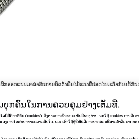
s
ຖືກອອກແບບມາສໍາລັບການຕິດຕັ້ງພື້ນໄມ້ແຂງທີ່ປອດໄພ. ເຂົ້າກັນໄດ້ກັບເ
ານີ້ມີລັກສະນະເປັນຫົວຮູບ L ກວ້າງ 7.5 ມມ ແລະ ເປືອກໄມ້ທີ່ກຳນົດໄວ້ເພື່
ກແຍກ, ເຖິງແມ່ນວ່າຢູ່ໃນໄມ້ແຂງ, ໃນຂະນະທີ່ການຕິດກາວຮັບປະກັນກາ
ບຸກຄົນໃນການຄວບຄຸມຢ່າງເຕັມທີ່.
ກະດານຕົກແຕ່ງ, ເພດານ, ແລະຊັ້ນລຸ່ມ, ຕະປູເຫຼົ່ານີ້ຖືກຫຸ້ມຫໍ່ດ້ວຍ 1,000 ຊິ້
ນໂລຢີທີ່ຄ້າຍຄືກັນ ('cookies'). ອີງຕາມການຍິນຍອມເຫັນດີຂອງທ່ານ, ຈະໃຊ້ cookies ການວິເຄາ
ຮືອນມືອາຊີບ.
ງການໂຄສະນາຕາມຄວາມສົນໃຈ. ພວກເຮົາໃຊ້ຜູ້ໃຫ້ບໍລິການພາກສ່ວນທີສາມສໍາລັບມາດຕະການເຫຼົ່າ