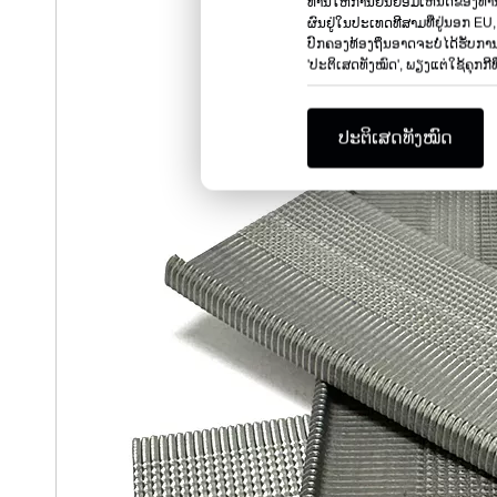
ທ່ານໃຫ້ການຍິນຍອມເຫັນດີຂອງທ່ານໂ
ຜົນຢູ່ໃນປະເທດທີສາມທີ່ຢູ່ນອກ EU,
ປົກຄອງທ້ອງຖິ່ນອາດຈະບໍ່ໄດ້ຮັບການສະກ
'ປະຕິເສດທັງໝົດ', ພຽງແຕ່ໃຊ້ຄຸກກີທີ່
ປະຕິເສດທັງໝົດ