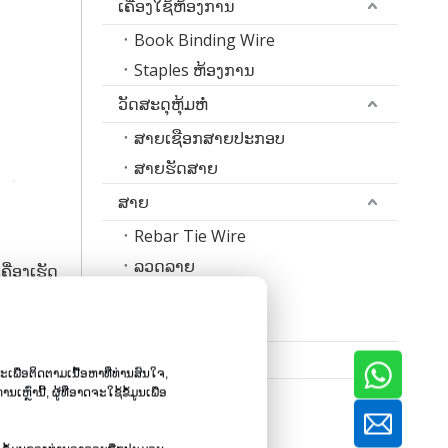
ເຄື່ອງໃຊ້ຫ້ອງການ
Book Binding Wire
Staples ຫ້ອງການ
ວັດສະດຸຫຸ້ມຫໍ່
ສາຍເຊືອກສາຍປະກອບ
ສາຍຮັດສາຍ
ສາຍ
Rebar Tie Wire
ລວດລາຍ
ຄື່ອງເຮັດ
ແຖບສາຍເຫຼັກ
ອປ້ອງກັນ
ສາຍເຊື່ອມ
ນດໍາເນີນ
ນຕໍ່ກ່ອງ,
ເຄື່ອງ
ະເພື່ອຕິດຕາມເນື້ອຫາທີ່ທ່ານສົນໃຈ,
ເຄື່ອງເຮັດເລັບ
ນີ້, ຜູ້ທີ່ອາດຈະໃຊ້ຂໍ້ມູນເພື່ອ
ເຄື່ອງມ້ວນກະທູ້