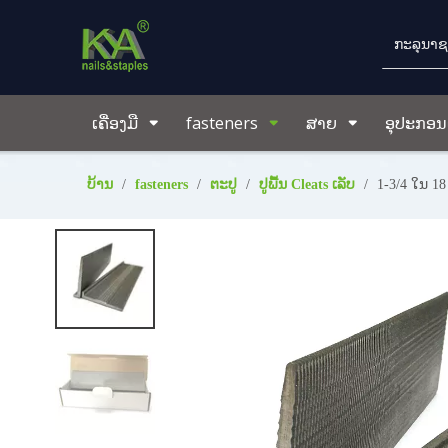
ເຄື່ອງມື
fasteners
ສາຍ
ອຸປະກອນເ
ບ້ານ
/
fasteners
/
ຕະປູ
/
ປູພື້ນ Cleats ເລັບ
/
1-3/4 ໃນ 18