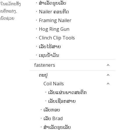
ສໍາເລັດຮູບເລັບ
່ໃນແມ້ກະທັ້ງ
Nailer ຄອນກີດ
ານຕົກແຕ່ງ,
ານົດຊ່ວຍ
Framing Nailer
Hog Ring Gun
Clinch Clip Tools
ເລັບໄຮ້ສາຍ
ເຊນນໍ້າມັນ
fasteners
ຕະປູ
Coil Nails
ເລັບແຜ່ນພາດສະຕິກ
ເລັບເຊືອກສາຍ
ເລັບກອບ
ເລັບ Brad
ສໍາເລັດຮູບເລັບ