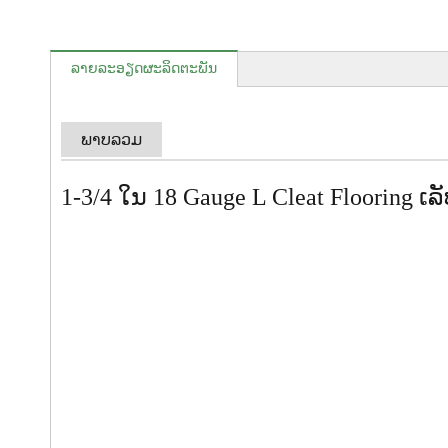
ລາຍ​ລະ​ອຽດ​ຜະ​ລິດ​ຕະ​ພັນ
ພາບລວມ
1-3/4 ໃນ 18 Gauge L Cleat Flooring ເລ