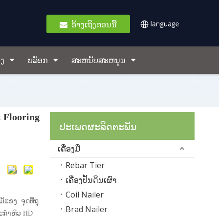
ອ້າງເຖິງຕອນນີ້
ອງ
ບລັອກ
ສະຫນັບສະຫນູນ
t Flooring
ປະເພດຜະລິດຕະພັນ
ເຄື່ອງມື
Rebar Tier
ເຄື່ອງປັ້ນດິນເຜົາ
Coil Nailer
ມ້ແຂງ. ຈຸດທີ່ຖູ
Brad Nailer
ະກໍາຫົວ HD