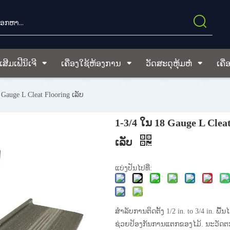
ສີມເຟີນິເຈີ
ເຄື່ອງໃຊ້ຫ້ອງການ
ວັດສະດຸຫຸ້ມຫໍ່
ເຄື່
 Gauge L Cleat Flooring ເລັບ
1-3/4 ໃນ 18 Gauge L Clea
ເລັບ
ແບ່ງປັນໄປທີ່:
ສໍາລັບການຕິດຕັ້ງ 1/2 in. to 3/4 in. ພື້ນໄ
ຊ່ວຍປ້ອງກັນການແຕກຂອງໄມ້. ນະວັດຕ