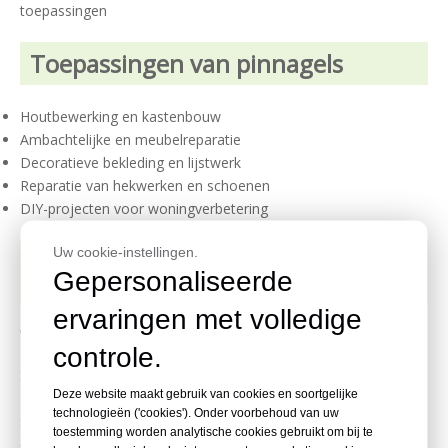
toepassingen
Toepassingen van pinnagels
Houtbewerking en kastenbouw
Ambachtelijke en meubelreparatie
Decoratieve bekleding en lijstwerk
Reparatie van hekwerken en schoenen
DIY-projecten voor woningverbetering
Uw cookie-instellingen.
Veelgestelde vragen over
Gepersonaliseerde
pinnagels
ervaringen met volledige
Waar worden speldnagels voor gebruikt?
controle.
Spijkerspijkers worden gebruikt voor houtbewerking,
Deze website maakt gebruik van cookies en soortgelijke
kasten, handwerk, meubelreparatie, hekwerk,
technologieën ('cookies'). Onder voorbehoud van uw
schoenreparatie en andere doe-het-zelf-projecten die
toestemming worden analytische cookies gebruikt om bij te
een nette afwerking vereisen.