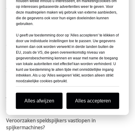
houden welke inhoud u interesseert, en marketingcookies om
op interesses gebaseerde advertenties weer te geven. Voor
Welke maat hebben pinspijkers?
deze maatregelen maken wij gebruik van externe aanbieders,
die de gegevens ook voor hun eigen doeleinden kunnen
Ze zijn doorgaans maat 23, ontworpen voor
gebruiken.
nauwkeurige bevestiging met minimale impact op het
oppervlak.
U geeft uw toestemming door op 'Alles accepteren' te klikken of
door uw individuele instellingen toe te passen. Uw gegevens
Waarom zijn speldnagels koploos?
kunnen dan ook worden verwerkt in derde landen buiten de
EU, zoals de VS, die geen overeenkomstig niveau van
Het headless ontwerp laat minimale zichtbare sporen
gegevensbescherming kennen en waar met name de toegang
van lokale autoriteiten niet effectief kan worden verhinderd. U
achter, ideaal voor toepassingen waarbij esthetiek
kunt uw toestemming te allen tijde met onmiddellijke ingang
van cruciaal belang is.
intrekken. Als u op 'Alles weigeren' klikt, worden alleen strikt
noodzakelijke cookies gebruikt.
Zijn pinspijkers corrosiebestendig?
Ja, ze zijn gemaakt van roestvrij staal en zijn bestand
Alles afwijzen
Alles accepteren
tegen roest en corrosie, geschikt voor gebruik binnen
en buiten.
Veroorzaken speldspijkers vastlopen in
spijkermachines?