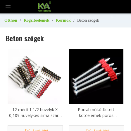
Otthon
/
Rögzítőelemek
/
Körmök
/
Beton szögek
Beton szögek
12 mérő 1 1/2 hüvelyk X
Porral működtetett
0,109 hüvelykes sima szárú
kötőelemek poros
műanyag tömített
rögzítéshez
betonszegek
Érdeklődni
Érdeklődni