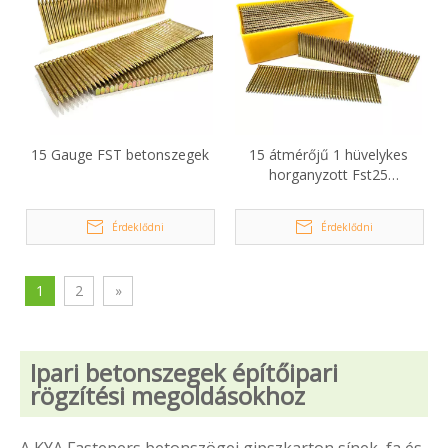
15 Gauge FST betonszegek
15 átmérőjű 1 hüvelykes
horganyzott Fst25
betonszegek
Érdeklődni
Érdeklődni
1
2
»
Ipari betonszegek építőipari
rögzítési megoldásokhoz