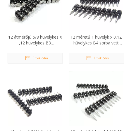
12 átmérőjű 5/8 hüvelykes X
12 méretű 1 hüvelyk x 0,12
,12 hüvelykes B3
hüvelykes B4 sorba vett
horganyzott betonszegek
betonszegek HILTI BX4-hez
HILTI BX3-hoz
Érdeklődni
Érdeklődni