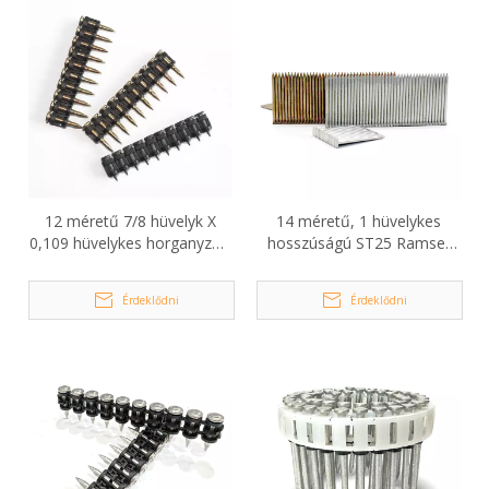
12 méretű 7/8 hüvelyk X
14 méretű, 1 hüvelykes
0,109 hüvelykes horganyzott
hosszúságú ST25 Ramset
sima szárú beton és acél
betonszegek
szögek
szögpisztolyhoz
Érdeklődni
Érdeklődni