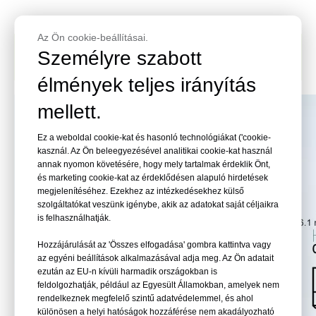
Az Ön cookie-beállításai.
Beton acélszegek a tartós
Személyre szabott
rögzítéshez
élmények teljes irányítás
mellett.
Ez a weboldal cookie-kat és hasonló technológiákat ('cookie-
kasznál. Az Ön beleegyezésével analitikai cookie-kat használ
annak nyomon követésére, hogy mely tartalmak érdeklik Önt,
és marketing cookie-kat az érdeklődésen alapuló hirdetések
megjelenítéséhez. Ezekhez az intézkedésekhez külső
szolgáltatókat veszünk igénybe, akik az adatokat saját céljaikra
is felhasználhatják.
Hozzájárulását az 'Összes elfogadása' gombra kattintva vagy
az egyéni beállítások alkalmazásával adja meg. Az Ön adatait
ezután az EU-n kívüli harmadik országokban is
feldolgozhatják, például az Egyesült Államokban, amelyek nem
rendelkeznek megfelelő szintű adatvédelemmel, és ahol
különösen a helyi hatóságok hozzáférése nem akadályozható