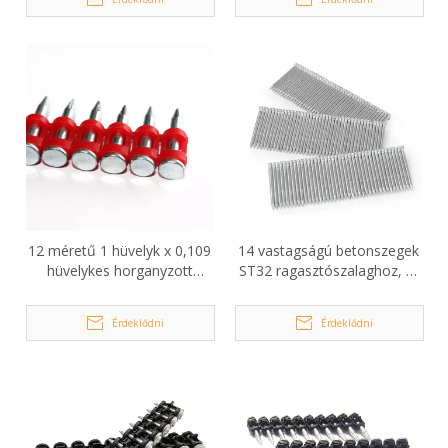
12 méretű 1 hüvelyk x 0,109
14 vastagságú betonszegek
hüvelykes horganyzott
ST32 ragasztószalaghoz, 1-
betonszegek
1/4 hüvelyk hosszú
Érdeklődni
Érdeklődni