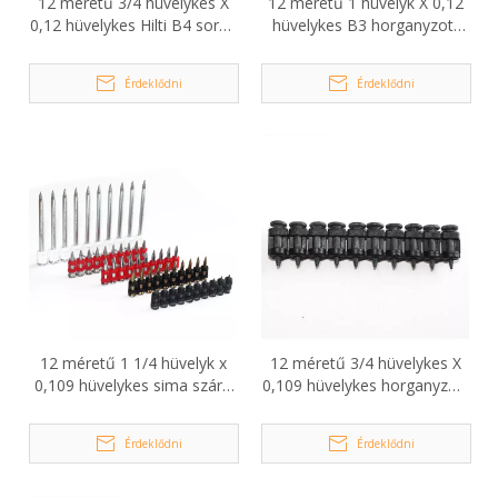
12 méretű 3/4 hüvelykes X
12 méretű 1 hüvelyk X 0,12
0,12 hüvelykes Hilti B4 sorba
hüvelykes B3 horganyzott
vett betonszegek
betonszegek
Érdeklődni
Érdeklődni
12 méretű 1 1/4 hüvelyk x
12 méretű 3/4 hüvelykes X
0,109 hüvelykes sima szárú
0,109 hüvelykes horganyzott
műanyag tömített
betonszegek
betonszegek
Érdeklődni
Érdeklődni