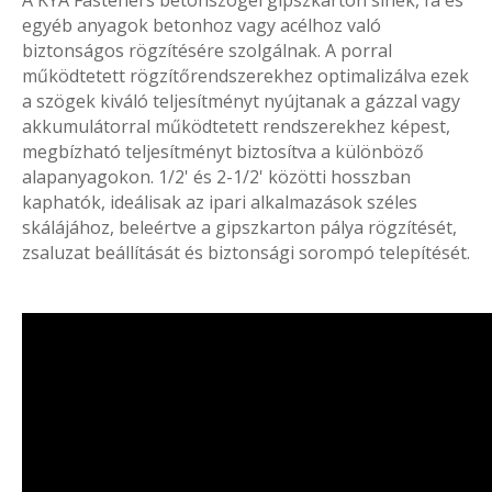
A KYA Fasteners betonszögei gipszkarton sínek, fa és
egyéb anyagok betonhoz vagy acélhoz való
biztonságos rögzítésére szolgálnak. A porral
működtetett rögzítőrendszerekhez optimalizálva ezek
a szögek kiváló teljesítményt nyújtanak a gázzal vagy
akkumulátorral működtetett rendszerekhez képest,
megbízható teljesítményt biztosítva a különböző
alapanyagokon. 1/2' és 2-1/2' közötti hosszban
kaphatók, ideálisak az ipari alkalmazások széles
skálájához, beleértve a gipszkarton pálya rögzítését,
zsaluzat beállítását és biztonsági sorompó telepítését.