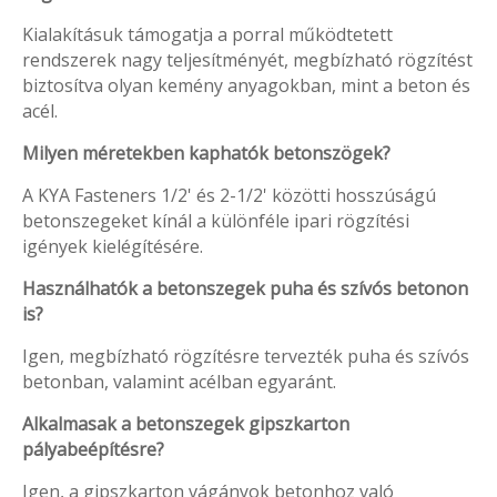
Kialakításuk támogatja a porral működtetett
rendszerek nagy teljesítményét, megbízható rögzítést
biztosítva olyan kemény anyagokban, mint a beton és
acél.
Milyen méretekben kaphatók betonszögek?
A KYA Fasteners 1/2' és 2-1/2' közötti hosszúságú
betonszegeket kínál a különféle ipari rögzítési
igények kielégítésére.
Használhatók a betonszegek puha és szívós betonon
is?
Igen, megbízható rögzítésre tervezték puha és szívós
betonban, valamint acélban egyaránt.
Alkalmasak a betonszegek gipszkarton
pályabeépítésre?
Igen, a gipszkarton vágányok betonhoz való