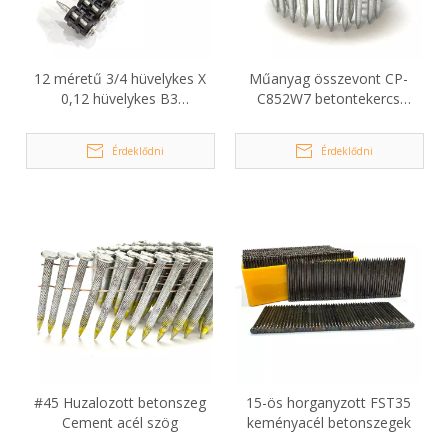
12 méretű 3/4 hüvelykes X
Műanyag összevont CP-
0,12 hüvelykes B3
C852W7 betontekercs
horganyzott betonszegek
szegek nagynyomású
szegezőknek
Érdeklődni
Érdeklődni
#45 Huzalozott betonszeg
15-ös horganyzott FST35
Cement acél szög
keményacél betonszegek