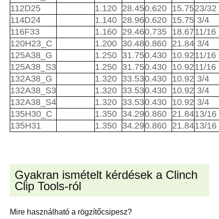
112D25
1.120
28.45
0.620
15.75
23/32
114D24
1.140
28.96
0.620
15.75
3/4
116F33
1.160
29.46
0.735
18.67
11/16
120H23_C
1.200
30.48
0.860
21.84
3/4
125A38_G
1.250
31.75
0.430
10.92
11/16
125A38_S3
1.250
31.75
0.430
10.92
11/16
132A38_G
1.320
33.53
0.430
10.92
3/4
132A38_S3
1.320
33.53
0.430
10.92
3/4
132A38_S4
1.320
33.53
0.430
10.92
3/4
135H30_C
1.350
34.29
0.860
21.84
13/16
135H31
1.350
34.29
0.860
21.84
13/16
Gyakran ismételt kérdések a Clinch
Clip Tools-ról
Mire használható a rögzítőcsipesz?