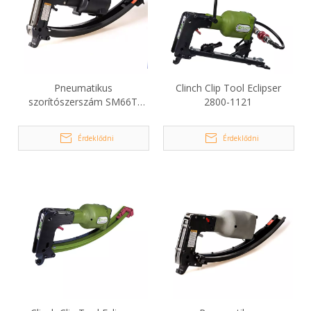
Pneumatikus
Clinch Clip Tool Eclipser
szorítószerszám SM66T
2800-1121
Hartco Clipper Professional
matracokhoz
Érdeklődni
Érdeklődni