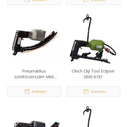
Pneumatikus
Clinch Clip Tool Eclipser
szorítószerszám M66
2800-6181
matrachoz
Érdeklődni
Érdeklődni