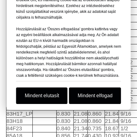
érdeklik Önt, és marketing cookie-kat az érdeklődésen alapuló
74H17_LP
0.740
18.80
0.860
21.84
1/2
hirdetések megjelenítéséhez. Ezekhez az intézkedésekhez
74H18R
0.740
18.80
0.860
21.84
1/2
külső szolgáltatókat veszünk igénybe, akik az adatokat saját
74H18S
céljaikra is felhasználhatják.
0.740
18.8
0.860
21.84
1/2
74H18_C
0.740
18.8
0.860
21.84
1/2
Hozzájárulását az 'Összes elfogadása' gombra kattintva vagy
74H18_G
0.740
18.8
0.860
21.84
1/2
az egyéni beállítások alkalmazásával adja meg. Az Ön adatait
74H18_L
0.740
18.8
0.860
21.84
1/2
ezután az EU-n kívüli harmadik országokban is
feldolgozhatják, például az Egyesült Államokban, amelyek nem
76A18
0.768
19.51
0.430
10.92
1/2
rendelkeznek megfelelő szintű adatvédelemmel, és ahol
76A22
0.755
19.18
0.430
10.92
1/2
különösen a helyi hatóságok hozzáférése nem akadályozható
78F18
0.780
19.81
0.735
18.67
15/32
meg hatékonyan. Hozzájárulását bármikor azonnali hatállyal
78H17_LP
0.780
19.81
0.860
21.84
17/32
visszavonhatja. Ha rákattint az 'Összes elutasítása' gombra,
csak a feltétlenül szükséges cookie-k kerülnek felhasználásra.
80F18_L
0.800
20.32
0.735
18.67
17/32
80F23
0.800
20.32
0.735
18.67
1/2
80H18
0.800
20.32
0.860
21.84
17/32
Mindent elutasít
Mindent elfogad
80H18_LP
0.800
20.32
0.860
21.84
17/32
80H23
0.800
21.32
0.860
21.84
1/2
83H17_LP
0.830
21.08
0.860
21.84
9/16
83H18
0.830
21.08
0.860
21.84
9/16
84F23
0.840
21.34
0.735
18.67
1/2
85A18
0.856
21.74
0.430
10.92
9/16