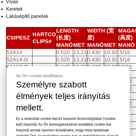
Vívás
Keretek
Lakásépítő panelek
LENGTH
WIDTH (宽
MAGA
HARTCO
CSIPESZ
(长度)
度)
(高度)
CLIPS#
MANÓ
MET
MANÓ
MET
MANÓ
52A14
0.520
13.21
0.430
10.92
5/16
52A14-G
0.520
13.21
0.430
10.92
5/16
64A18-G
0.640
16.26
0.430
10.92
13/32
68H17-LP
0.680
17.27
0.860
21.84
7/16
Az Ön cookie-beállításai.
68H18
0.686
17.42
0.860
21.84
15/32
Személyre szabott
68H18-C
0.686
17.42
0.860
21.84
15/32
élmények teljes irányítás
71A18
0.708
17.98
0.430
10.92
7/16
72E18.
0.720
18.29
0.670
17.02
15/32
mellett.
74F18R
0.736
18.69
0.735
18.67
1/2
74H18S
0.736
18.69
0.735
18.67
1/2
Ez a weboldal cookie-kat és hasonló technológiákat ('cookie-
74F18_C
0.736
18.69
0.735
18.67
1/2
kat') használ. Az Ön beleegyezésével analitikai cookie-kat
használ annak nyomon követésére, hogy mely tartalmak
74F18_L
0.736
18.69
0.735
18.67
1/2