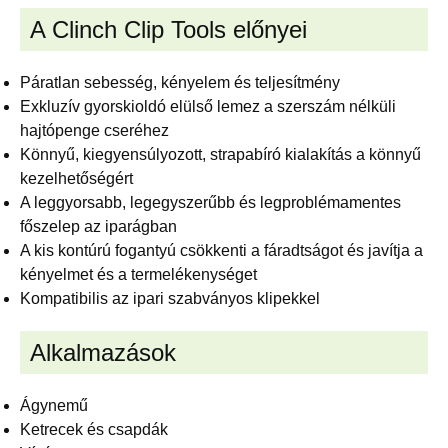
A Clinch Clip Tools előnyei
Páratlan sebesség, kényelem és teljesítmény
Exkluzív gyorskioldó elülső lemez a szerszám nélküli
hajtópenge cseréhez
Könnyű, kiegyensúlyozott, strapabíró kialakítás a könnyű
kezelhetőségért
A leggyorsabb, legegyszerűbb és legproblémamentes
főszelep az iparágban
A kis kontúrú fogantyú csökkenti a fáradtságot és javítja a
kényelmet és a termelékenységet
Kompatibilis az ipari szabványos klipekkel
Alkalmazások
Ágynemű
Ketrecek és csapdák