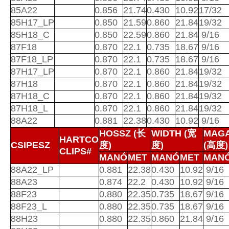
85A22
0.856
21.74
0.430
10.92
17/32
85H17_LP
0.850
21.59
0.860
21.84
19/32
85H18_C
0.850
22.59
0.860
21.84
9/16
87F18
0.870
22.1
0.735
18.67
9/16
87F18_LP
0.870
22.1
0.735
18.67
9/16
87H17_LP
0.870
22.1
0.860
21.84
19/32
87H18
0.870
22.1
0.860
21.84
19/32
87H18_C
0.870
22.1
0.860
21.84
19/32
87H18_L
0.870
22.1
0.860
21.84
19/32
88A22
0.881
22.38
0.430
10.92
9/16
HOSSZ (长
WIDTH (宽
MAG
HARTCO
CSIPESZ
度)
度)
(高度)
CLIPS#
MANÓ
MET
MANÓ
MET
MAN
88A22_LP
0.881
22.38
0.430
10.92
9/16
88A23
0.874
22.2
0.430
10.92
9/16
88F23
0.880
22.35
0.735
18.67
9/16
88F23_L
0.880
22.35
0.735
18.67
9/16
88H23
0.880
22.35
0.860
21.84
9/16