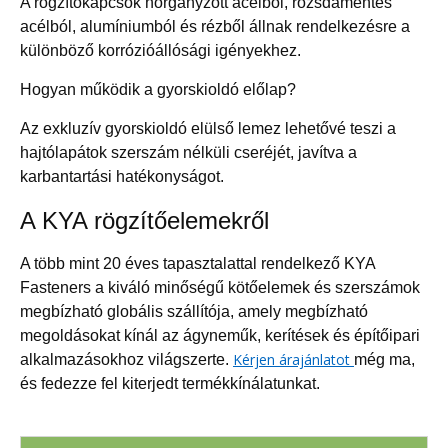
A rögzítőkapcsok horganyzott acélból, rozsdamentes
acélból, alumíniumból és rézből állnak rendelkezésre a
különböző korrózióállósági igényekhez.
Hogyan működik a gyorskioldó előlap?
Az exkluzív gyorskioldó elülső lemez lehetővé teszi a
hajtólapátok szerszám nélküli cseréjét, javítva a
karbantartási hatékonyságot.
A KYA rögzítőelemekről
A több mint 20 éves tapasztalattal rendelkező KYA
Fasteners a kiváló minőségű kötőelemek és szerszámok
megbízható globális szállítója, amely megbízható
megoldásokat kínál az ágyneműk, kerítések és építőipari
Kérjen árajánlatot
alkalmazásokhoz világszerte.
még ma,
és fedezze fel kiterjedt termékkínálatunkat.