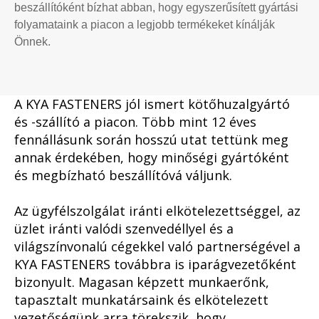
beszállítóként bízhat abban, hogy egyszerűsített gyártási
folyamataink a piacon a legjobb termékeket kínálják
Önnek.
A KYA FASTENERS jól ismert kötőhuzalgyártó
és -szállító a piacon. Több mint 12 éves
fennállásunk során hosszú utat tettünk meg
annak érdekében, hogy minőségi gyártóként
és megbízható beszállítóvá váljunk.
Az ügyfélszolgálat iránti elkötelezettséggel, az
üzlet iránti valódi szenvedéllyel és a
világszínvonalú cégekkel való partnerségével a
KYA FASTENERS továbbra is iparágvezetőként
bizonyult. Magasan képzett munkaerőnk,
tapasztalt munkatársaink és elkötelezett
vezetőségünk arra törekszik, hogy