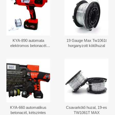
KYA-890 automata
19 Gauge Max Tw1061t
elektromos betonacél
horganyzott kötőhuzal
kötögép
KYA-660 automatikus
Csavarkötő huzal, 19-es
betonacél, kétszintes
TW1061T MAX