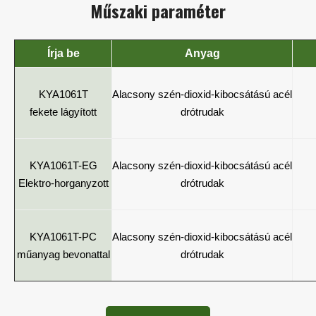
Műszaki paraméter
Írja be
Anyag
KYA1061T
Alacsony szén-dioxid-kibocsátású acél
fekete lágyított
drótrudak
KYA1061T-EG
Alacsony szén-dioxid-kibocsátású acél
Elektro-horganyzott
drótrudak
KYA1061T-PC
Alacsony szén-dioxid-kibocsátású acél
műanyag bevonattal
drótrudak