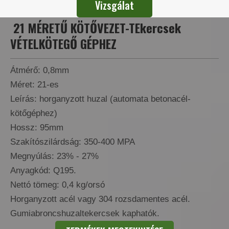
Vizsgálat
21 MÉRETŰ KÖTŐVEZET-TEkercsek
VÉTELKÖTEGŐ GÉPHEZ
Átmérő: 0,8mm
Méret: 21-es
Leírás: horganyzott huzal (automata betonacél-
kötőgéphez)
Hossz: 95mm
Szakítószilárdság: 350-400 MPA
Megnyúlás: 23% - 27%
Anyagkód: Q195.
Nettó tömeg: 0,4 kg/orsó
Horganyzott acél vagy 304 rozsdamentes acél.
Gumiabroncshuzaltekercsek kaphatók.