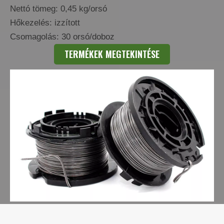
Nettó tömeg: 0,45 kg/orsó
Hőkezelés: izzított
Csomagolás: 30 orsó/doboz
TERMÉKEK MEGTEKINTÉSE