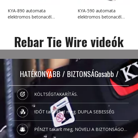
KYA-890 automata
KYA-590 automata
elektromos betonacél
elektromos betonacél
kötögép
lépcsős gép
Rebar Tie Wire videók
HATÉKONYABB / BIZTONSÁGosabb /
KÖLTSÉGTAKARÍTÁS.
IDŐT takaríthat meg. DUPLA SEBESSÉG
PÉNZT takarít meg, NÖVELI A BIZTONSÁGOT
ÉS A TERMELÉKENYSÉGET.