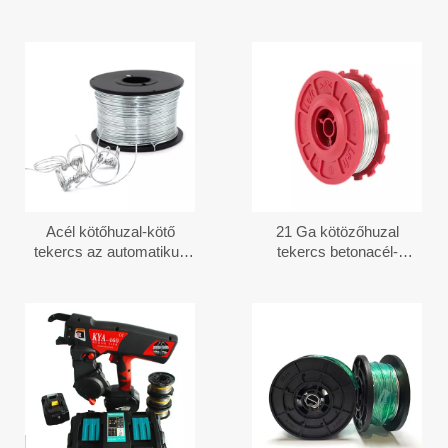
Acél kötőhuzal-kötő
21 Ga kötözőhuzal
tekercs az automatikus
tekercs betonacél-
betonacél kötözéshez
kötőgéphez