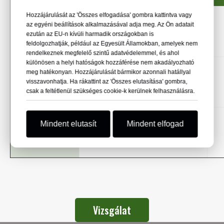
Hozzájárulását az 'Összes elfogadása' gombra kattintva vagy
KYA898
Alacsony szén-dioxid-kibocsátású acél
az egyéni beállítások alkalmazásával adja meg. Az Ön adatait
ezután az EU-n kívüli harmadik országokban is
Fekete lágyított
drótrudak
feldolgozhatják, például az Egyesült Államokban, amelyek nem
rendelkeznek megfelelő szintű adatvédelemmel, és ahol
különösen a helyi hatóságok hozzáférése nem akadályozható
meg hatékonyan. Hozzájárulását bármikor azonnali hatállyal
KYA898-EG
Alacsony szén-dioxid-kibocsátású acél
visszavonhatja. Ha rákattint az 'Összes elutasítása' gombra,
Elektro-horganyzott
drótrudak
csak a feltétlenül szükséges cookie-k kerülnek felhasználásra.
Mindent elutasít
Mindent elfogad
KYA898-PC
Alacsony szén-dioxid-kibocsátású acél
műanyag bevonattal
drótrudak
Vizsgálat