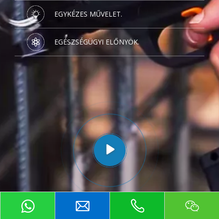
EGYKÉZES MŰVELET.
EGÉSZSÉGÜGYI ELŐNYÖK.