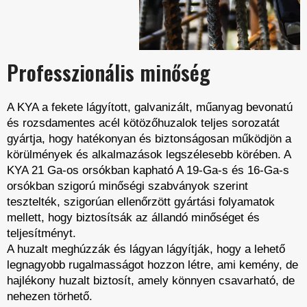
Professzionális minőség
A KYA a fekete lágyított, galvanizált, műanyag bevonatú
és rozsdamentes acél kötözőhuzalok teljes sorozatát
gyártja, hogy hatékonyan és biztonságosan működjön a
körülmények és alkalmazások legszélesebb körében. A
KYA 21 Ga-os orsókban kapható A 19-Ga-s és 16-Ga-s
orsókban szigorú minőségi szabványok szerint
tesztelték, szigorúan ellenőrzött gyártási folyamatok
mellett, hogy biztosítsák az állandó minőséget és
teljesítményt.
A huzalt meghúzzák és lágyan lágyítják, hogy a lehető
legnagyobb rugalmasságot hozzon létre, ami kemény, de
hajlékony huzalt biztosít, amely könnyen csavarható, de
nehezen törhető.