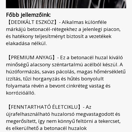
Főbb jellemzőink:
【DEDIKÁLT ESZKÖZ】- Alkalmas különféle
márkájú betonacél-rétegekhez a jelenlegi piacon,
és hatékony teljesítményt biztosít a vezetékek
elakadása nélkül.
【PREMIUM ANYAG】- Ez a betonacél huzal kiváló
minőségű alacsony széntartalmú acélból készül. A
húzóformázás, savas pácolás, magas hőmérsékletű
izzítás, tűzi horganyzás és hűtés bonyolult
folyamata révén a bevont cinkréteg vastag és
korrózióálló.
【FENNTARTHATÓ ÉLETCIKLU】- Az
újrafelhasználható huzalorsó megvastagodott és
megerősített, így nem könnyű feltörni a tekercset,
és elkerülhető a betonacél huzalok