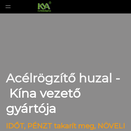
Acélrögzítő huzal -
Kína vezető
gyártója
IDŐT, PÉNZT takarít meg, NÖVELI