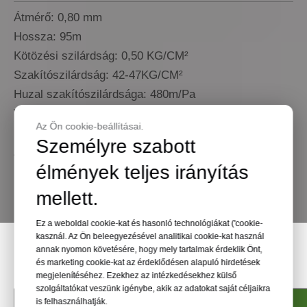
Átmérő: 0,80 mm
Hossza: 95m
Kötözési szilárdság: 0,50 KG/CM²
Szakítószilárdság: 42-47KG/CM²
Huzal szakítószilárdsága: 480m/Pa
Vezeték folyási szilárdsága: 330 m/Pa
Az Ön cookie-beállításai.
Megnyúlás: 17%
Személyre szabott
Anyagkód: Q195 horganyzott huzal
élmények teljes irányítás
Nettó tömeg: 0,4 kg/tekercs
mellett.
TERMÉKEK MEGTEKINTÉSE
Ez a weboldal cookie-kat és hasonló technológiákat ('cookie-
kasznál. Az Ön beleegyezésével analitikai cookie-kat használ
annak nyomon követésére, hogy mely tartalmak érdeklik Önt,
Műszaki paraméter
és marketing cookie-kat az érdeklődésen alapuló hirdetések
megjelenítéséhez. Ezekhez az intézkedésekhez külső
szolgáltatókat veszünk igénybe, akik az adatokat saját céljaikra
Írja be
Anyag
is felhasználhatják.