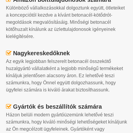
Különböző vállalkozásokkal dolgoztunk együtt, ötleteiket
a koncepciótól kezdve a kívánt betonacél-kötődrót-
megoldások megvalósításáig. Minőségi betonacél
kötőhuzalt kínálunk az üzlettulajdonosok igényeinek
kielégítésére.
Nagykereskedőknek

Az egyik legjobban felszerelt betonacél összekötő
huzalgyártó vállalatként a legjobb minőségű termékeket
kínáljuk jelentősen alacsony áron. Ez lehetővé teszi
számunkra, hogy Önnel együtt dolgozhassunk, hogy
ügyfelei számára is kiváló árakat biztosíthassunk.
Gyártók és beszállítók számára

Házon belüli modern gyártóüzemünk lehetővé teszi
számunkra, hogy kiváló minőségi lehetőségeket kínáljunk
az Ön megcélzott ügyfeleinek. Gyártóként vagy