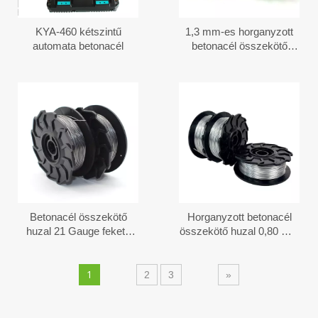
KYA-460 kétszintű
1,3 mm-es horganyzott
automata betonacél
betonacél összekötő
huzal a TJEP Compact
Tier 40-hez
Betonacél összekötő
Horganyzott betonacél
huzal 21 Gauge fekete
összekötő huzal 0,80 mm
lágyított
Max betonacél réteghez
1
2
3
»