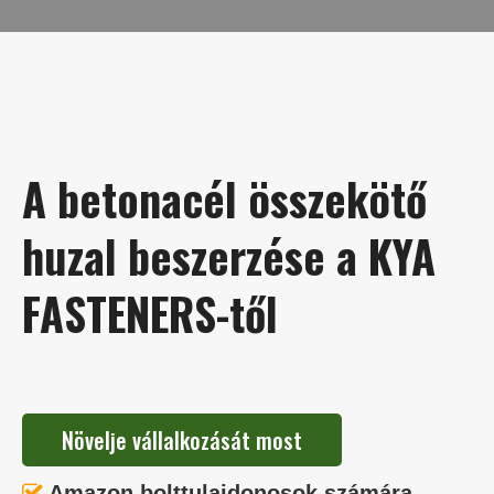
A betonacél összekötő
huzal beszerzése a KYA
FASTENERS-től
Növelje vállalkozását most
Amazon bolttulajdonosok számára
