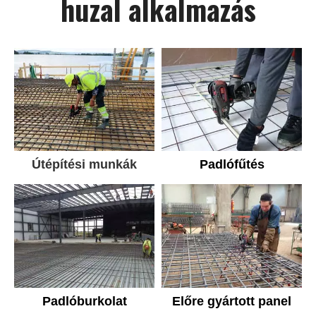
huzal alkalmazás
Útépítési munkák
Padlófűtés
Előre gyártott panel
Padlóburkolat