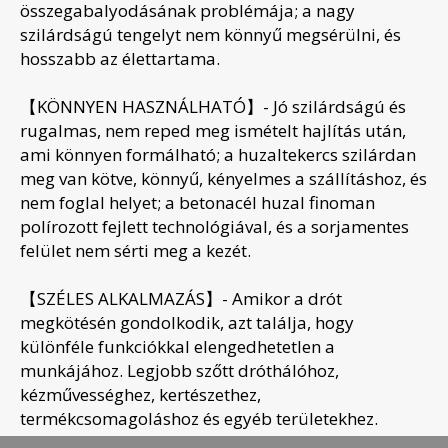
összegabalyodásának problémája; a nagy
szilárdságú tengelyt nem könnyű megsérülni, és
hosszabb az élettartama.
【KÖNNYEN HASZNÁLHATÓ】- Jó szilárdságú és
rugalmas, nem reped meg ismételt hajlítás után,
ami könnyen formálható; a huzaltekercs szilárdan
meg van kötve, könnyű, kényelmes a szállításhoz, és
nem foglal helyet; a betonacél huzal finoman
polírozott fejlett technológiával, és a sorjamentes
felület nem sérti meg a kezét.
【SZÉLES ALKALMAZÁS】- Amikor a drót
megkötésén gondolkodik, azt találja, hogy
különféle funkciókkal elengedhetetlen a
munkájához. Legjobb szőtt dróthálóhoz,
kézművességhez, kertészethez,
termékcsomagoláshoz és egyéb területekhez.