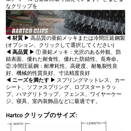
なクリップを
◀ 材質 ▶
高品質の亜鉛メッキまたは冷間圧延鋼製
(オプション、クリックして選択してください)
◀ 高品質 ▶
① 亜鉛メッキ：光沢のある外観、防
錆表面、優れた耐食性、優れた防錆性、長寿命。
② 冷間圧延鋼：耐摩耗性、高硬度、耐亀裂性良
好、機械的性質良好、寸法精度良好
◀ ニーズを満たす ▶
スプリングマットレス、カー
シート、ソファスプリング、ロブスタートラッ
プ、ハマグリトラップ、フェンス、ワイヤーケー
ジ、寝具、室内装飾品などに最適です。
Hartco クリップのサイズ: