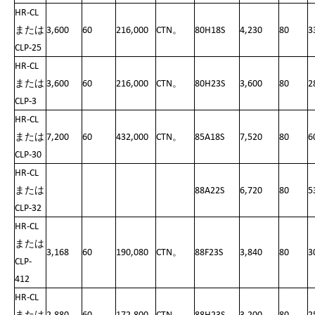
HR-CL
または
3,600
60
216,000
CTN。
80H18S
4,230
80
3
CLP-25
HR-CL
または
3,600
60
216,000
CTN。
80H23S
3,600
80
2
CLP-3
HR-CL
または
7,200
60
432,000
CTN。
85A18S
7,520
80
6
CLP-30
HR-CL
または
88A22S
6,720
80
5
CLP-32
HR-CL
または
3,168
60
190,080
CTN。
88F23S
3,840
80
3
CLP-
412
HR-CL