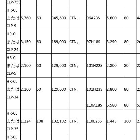
CLP-75S
HR-CL
または
5,760
60
345,600
CTN。
96A23S
5,600
80
4
CLP-9
HR-CL
または
3,150
60
189,000
CTN。
97H18S
3,290
80
2
CLP-24L
HR-CL
または
2,160
60
129,600
CTN。
101H22S
2,800
80
2
CLP-5
HR-CL
または
2,160
60
129,600
CTN。
101H23S
2,800
80
2
CLP-34
110A18S
6,580
80
5
HR-CL
または
1,224
108
132,192
CTN。
110E25S
1,443
160
2
CLP-35
HR-CL