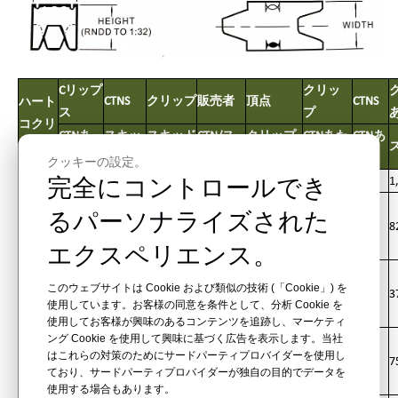
C
リップ
クリッ
CTNS
クリップ
販売者
頂点
CTNS
ハート
ス
プ
コクリ
CTNあ
スキッ
スキッド
CTN/ス
クリップ
CTNあた
CTNあ
ップ#
たり
ドごと
ごと
キッド
＃
り
たり
クッキーの設定。
完全にコントロールでき
54A14S
15,080
80
1
HR-CL
るパーソナライズされた
または
9,900
60
594,000
CTN。
64A18S
10,340
80
8
エクスペリエンス。
CLP-15
HR-CL
このウェブサイトは Cookie および類似の技術 (「Cookie」) を
または
4,500
60
270,000
CTN。
68H18S
4,700
80
3
使用しています。お客様の同意を条件として、分析 Cookie を
CLP-22
使用してお客様が興味のあるコンテンツを追跡し、マーケティ
ング Cookie を使用して興味に基づく広告を表示します。当社
HR-CL
はこれらの対策のためにサードパーティプロバイダーを使用し
または
9,000
60
540,000
CTN。
71A18S
9,400
80
7
ており、サードパーティプロバイダーが独自の目的でデータを
CLP-13
使用する場合もあります。