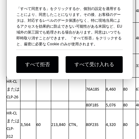
HR-CL
「すべて同意する」をクリックするか、個別の設定を適用する
または
4,860
60
291,600
CTN。
72E18S
6,110
80
4
ことにより、同意したことになります。その後、お客様のデー
CLP-20
タは、対応するレベルのデータ保護がなく、特に現地当局によ
るアクセスを効果的に防止できない可能性がある米国など、EU
HR-CL
域外の第三国でも処理される場合があります。同意はいつでも
または
即時取り消すことができます。 「すべて拒否」をクリックする
3,960
60
237,600
CTN。
74F18S
5,076
80
4
CLP-
と、厳密に必要な Cookie のみが使用されます。
2312
HR-CL
すべて拒否
すべて受け入れる
または
3,600
60
216,000
CTN。
74H18S
4,230
80
3
CLP-23
HR-CL
または
76A18S
8,460
80
6
CLP-26
80F18S
5,076
80
4
HR-CL
または
3,564
60
213,840
CTN。
80F23S
4,320
80
3
CLP-
312