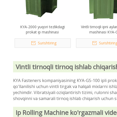
KYA-2000 yuqori tezlikdagi
Vintli tirnoqli ipni ayla
prokat ip mashinasi
mashinasi KYA-
Surishtiring
Surishtirin
Vintli tirnoqli tirnoq ishlab chiqar
KYA Fasteners kompaniyasining KYA-GS-100 ipli proka
qo'llanilishi uchun vintli tirgak va halqali mixlarni i
yechimdir. Vibratsiyali oziqlantirish tizimi, rulonni sh
shovqinni va samarali tirnoq ishlab chiqarish uchun sil
Ip Rolling Machine ko'rgazmali vide