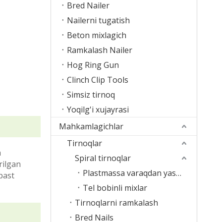
Bred Nailer
Nailerni tugatish
Beton mixlagich
Ramkalash Nailer
Hog Ring Gun
Clinch Clip Tools
Simsiz tirnoq
Yoqilg'i xujayrasi
Mahkamlagichlar
Tirnoqlar
a
Spiral tirnoqlar
rilgan
Plastmassa varaqdan yasalgan mixlar
 past
Tel bobinli mixlar
Tirnoqlarni ramkalash
Bred Nails