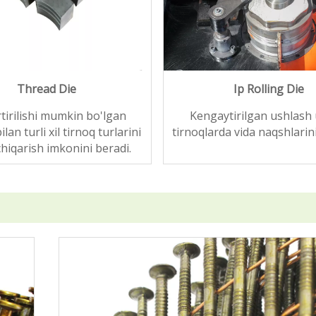
Thread Die
Ip Rolling Die
tirilishi mumkin bo'lgan
Kengaytirilgan ushlash
ilan turli xil tirnoq turlarini
tirnoqlarda vida naqshlarini
chiqarish imkonini beradi.