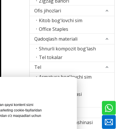
Zigzag bahori
Ofis jihozlari
Kitob bog'lovchi sim
Office Staples
Qadoqlash materiali
Shnurli kompozit bog'lash
Tel tokalar
Tel
Armatura bog'lovchi sim
Tikuvchi sim
Shtapel sim tasmasi
Payvandlash simi
an qaysi kontent sizni
arketing cookie-fayllaridan
Mashina
ardan o'z maqsadlari uchun
Tirnoq yasash mashinasi
ngan sanoat