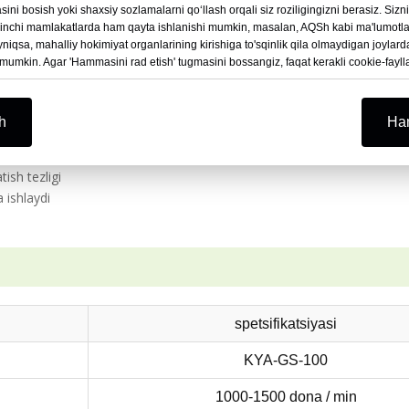
ni bosish yoki shaxsiy sozlamalarni qoʻllash orqali siz roziligingizni berasiz. Sizn
chakli g'ildirak aylanishi va aniq rulon shakllantirish bilan u 
chinchi mamlakatlarda ham qayta ishlanishi mumkin, masalan, AQSh kabi ma'lumotlar
 keladigan daqiqada 1000-1500 tirnoq ishlab chiqaradi.
qsa, mahalliy hokimiyat organlarining kirishiga to'sqinlik qila olmaydigan joylarda.
 mumkin. Agar 'Hammasini rad etish' tugmasini bossangiz, faqat kerakli cookie-fayll
iyatlari
h
Ham
tish tezligi
 ishlaydi
spetsifikatsiyasi
KYA-GS-100
1000-1500 dona / min