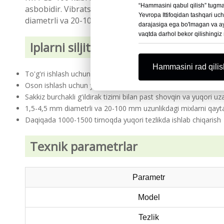
“Hammasini qabul qilish” tugmasi
asbobidir. Vibratsiyali oziqlantirish tizimi, sakkiz bur
Yevropa Ittifoqidan tashqari u
diametrli va 20-100 mm uzunlikdagi mixlar uchun mos
darajasiga ega bo'lmagan va ayni
vaqtda darhol bekor qilishingiz
Iplarni siljitish mashinasining xusus
Hammasini rad qilis
To'g'ri ishlash uchun ixcham dizaynga ega oqilona tuzilma
Oson ishlash uchun yuqori darajadagi avtomatlashtirish
Sakkiz burchakli g'ildirak tizimi bilan past shovqin va yuqori uza
1,5-4,5 mm diametrli va 20-100 mm uzunlikdagi mixlarni qayta
Daqiqada 1000-1500 tirnoqda yuqori tezlikda ishlab chiqarish
Texnik parametrlar
Parametr
Model
Tezlik