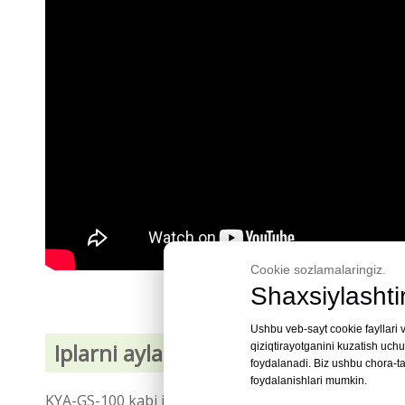
Cookie sozlamalaringiz.
Shaxsiylashtir
Ushbu veb-sayt cookie fayllari v
Iplarni aylantiruvchi mashina nima
qiziqtirayotganini kuzatish uch
foydalanadi. Biz ushbu chora-t
foydalanishlari mumkin.
KYA-GS-100 kabi ip prokat mashinasi tirnoqlarda vint