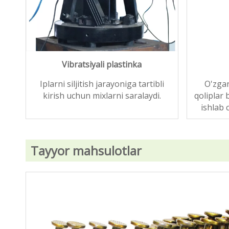
Vibratsiyali plastinka
Iplarni siljitish jarayoniga tartibli
O'zgar
kirish uchun mixlarni saralaydi.
qoliplar b
ishlab 
Tayyor mahsulotlar