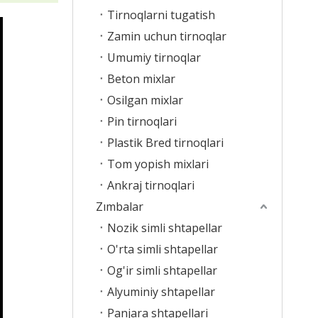
Tirnoqlarni tugatish
Zamin uchun tirnoqlar
Umumiy tirnoqlar
Beton mixlar
Osilgan mixlar
Pin tirnoqlari
Plastik Bred tirnoqlari
Tom yopish mixlari
Ankraj tirnoqlari
Zımbalar
Nozik simli shtapellar
O'rta simli shtapellar
Og'ir simli shtapellar
Alyuminiy shtapellar
Panjara shtapellari