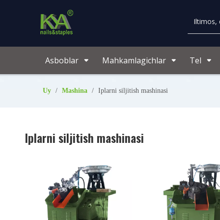
Asboblar
Mahkamlagichlar
Tel
Uy
/
Mashina
/
Iplarni siljitish mashinasi
Iplarni siljitish mashinasi