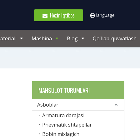
Hozir Iqtibos
teriali
Mashina
Blog
Qo'llab-quvvatlash
MAHSULOT TURUMLARI
Asboblar
Armatura darajasi
Pnevmatik shtapellar
Bobin mixlagich