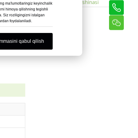
Iplarni siljitish mashinasi
ing ma'lumotlaringiz keyinchalik
1,5-4,5 mm
ni himoya qilishning tegishli
 Siz roziligingizni istalgan
ardan foydalaniladi.
masini qabul qilish