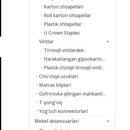
Karton shtapellari
Roll karton shtapellar
Plastik shtapellar
U Crown Staples
Vintlar
Tirnoqli vintlardek
Harakatlangan gipsokarton vintlari
Plastik chiziqli tirnoqli vintlardek
Cho'chqa uzuklari
Matras kliplari
Gofrirovka qilingan mahkamlagichlar
T-yong'oq
Yog'och konnektorlari
Mebel aksessuarlari