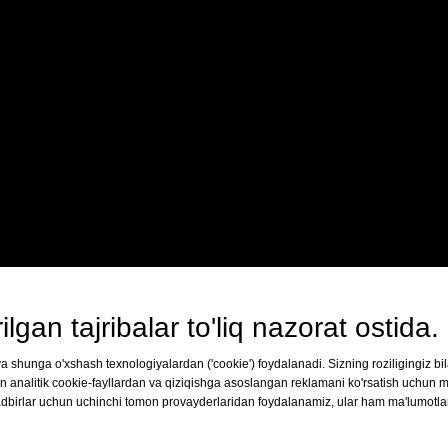
ilgan tajribalar to'liq nazorat ostida.
a shunga o'xshash texnologiyalardan ('cookie') foydalanadi. Sizning roziligingiz bil
?
un analitik cookie-fayllardan va qiziqishga asoslangan reklamani ko'rsatish uchun m
adbirlar uchun uchinchi tomon provayderlaridan foydalanamiz, ular ham ma'lumotl
lardek va halqali shpal naqshlarini yaratish uchun mo'ljalla