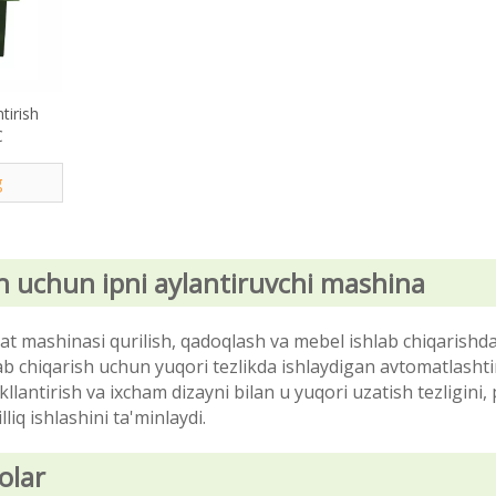
ntirish
C
g
ish uchun ipni aylantiruvchi mashina
t mashinasi qurilish, qadoqlash va mebel ishlab chiqarishd
shlab chiqarish uchun yuqori tezlikda ishlaydigan avtomatlashti
akllantirish va ixcham dizayni bilan u yuqori uzatish tezligini,
liq ishlashini ta'minlaydi.
olar