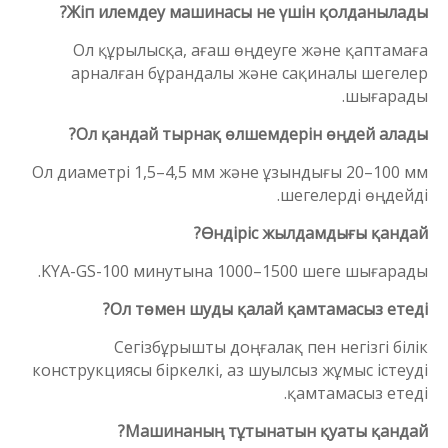
Жіп илемдеу машинасы не үшін қолданылады?
Ол құрылысқа, ағаш өңдеуге және қаптамаға
арналған бұрандалы және сақиналы шегелер
шығарады.
Ол қандай тырнақ өлшемдерін өңдей алады?
Ол диаметрі 1,5–4,5 мм және ұзындығы 20–100 мм
шегелерді өңдейді.
Өндіріс жылдамдығы қандай?
KYA-GS-100 минутына 1000–1500 шеге шығарады.
Ол төмен шуды қалай қамтамасыз етеді?
Сегізбұрышты доңғалақ пен негізгі білік
конструкциясы біркелкі, аз шуылсыз жұмыс істеуді
қамтамасыз етеді.
Машинаның тұтынатын қуаты қандай?