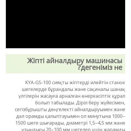
Жіпті айналдыру машинасы
дегеніміз не?
KYA-GS-100 сияқты жіптерді илейтін станок
шегелерде бұрандалы және сақиналы шанақ
үлгілерін жасауға арналған өнеркәсіптік құрал
болып табылады. Діріл беру жүйесімен,
сегізбұрышты дөңгелекті айналдыруымен және
дәл орамды қалыптауымен ол минутына 1000–
1500 шеге шығарады, диаметрі 1,5–4,5 мм және
ұзындығы 20–100 мм шегелер үшін жарамды.