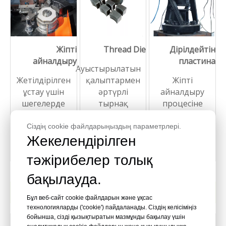
Жіпті
Thread Die
Дірілдейтін
айналдыру
пластина
Ауыстырылатын
Жетілдірілген
қалыптармен
Жіпті
ұстау үшін
әртүрлі
айналдыру
шегелерде
тырнақ
процесіне
бұрандалы
түрлерін
ретті түрде
үлгілерді
өндіруге
кіру үшін
Сіздің cookie файлдарыңыздың параметрлері.
жасайды.
мүмкіндік
шегелерді
Жекелендірілген
береді.
сұрыптайды.
тәжірибелер толық
бақылауда.
Дайын өнімдер
Бұл веб-сайт cookie файлдарын және ұқсас
технологияларды ('cookie') пайдаланады. Сіздің келісіміңіз
бойынша, сізді қызықтыратын мазмұнды бақылау үшін