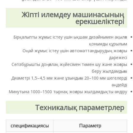
Жіпті илемдеу машинасының
ерекшеліктері
Бірқалыпты жұмыс істеу үшін ықшам дизайнымен ақылға
қонымды құрылым
Оңай жұмыс істеу үшін автоматтандырудың жоғары
дәрежесі
Сегізбұрышты доңғалақ жүйесімен төмен шу және жоғары
беру жылдамдығы
Диаметрі 1,5–4,5 мм және ұзындығы 20–100 мм шегелерді
өңдейді
Минутына 1000–1500 тырнақ жоғары жылдамдықты өндіру
Техникалық параметрлер
спецификациясы
Параметр