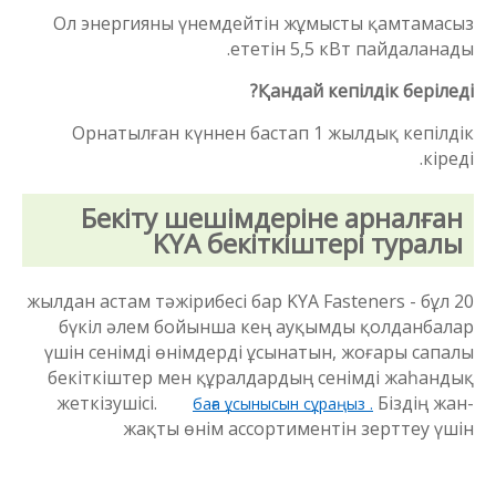
Ол энергияны үнемдейтін жұмысты қамтамасыз
ететін 5,5 кВт пайдаланады.
Қандай кепілдік беріледі?
Орнатылған күннен бастап 1 жылдық кепілдік
кіреді.
Бекіту шешімдеріне арналған
KYA бекіткіштері туралы
20 жылдан астам тәжірибесі бар KYA Fasteners - бұл
бүкіл әлем бойынша кең ауқымды қолданбалар
үшін сенімді өнімдерді ұсынатын, жоғары сапалы
бекіткіштер мен құралдардың сенімді жаһандық
жеткізушісі.
Біздің жан-
баға ұсынысын сұраңыз .
жақты өнім ассортиментін зерттеу үшін