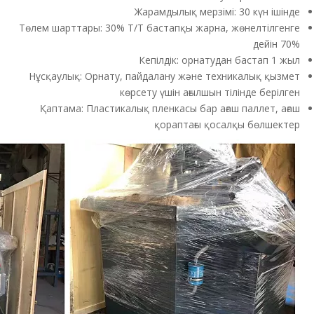
Жарамдылық мерзімі: 30 күн ішінде
Төлем шарттары: 30% T/T бастапқы жарна, жөнелтілгенге
дейін 70%
Кепілдік: орнатудан бастап 1 жыл
Нұсқаулық: Орнату, пайдалану және техникалық қызмет
көрсету үшін ағылшын тілінде берілген
Қаптама: Пластикалық пленкасы бар ағаш паллет, ағаш
қораптағы қосалқы бөлшектер