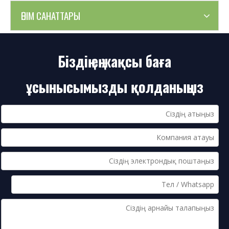
ӨНІМ САНАТТАРЫ
Біздің ең жақсы баға
ұсынысымызды қолданыңыз