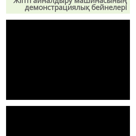
Жіпті айналдыру машинасының
демонстрациялық бейнелері