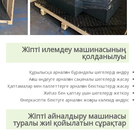
Жіпті илемдеу машинасының
қолданылуы
Құрылысқа арналған бұрандалы шегелерді өндіру
Ағаш өңдеуге арналған сақиналы шегелерді жасау
Қаптамалар мен паллеттерге арналған бекіткіштерді жасау
Жиһаз бен қаптау үшін шегелерді жеткізу
Өнеркәсіптік бекітуге арналған жоғары көлемді өндіріс
Жіпті айналдыру машинасы
туралы жиі қойылатын сұрақтар