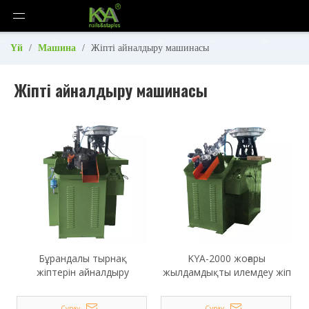
Үй
/
Машина
/
Жіпті айналдыру машинасы
Жіпті айналдыру машинасы
Бұрандалы тырнақ
KYA-2000 жоғары
жіптерін айналдыру
жылдамдықты илемдеу жіп
машинасы KYA-C
машинасы
Сұрау
Сұрау