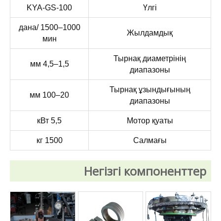
KYA-GS-100
Үлгі
1000–1500 дана/
Жылдамдық
мин
Тырнақ диаметрінің
1,5–4,5 мм
диапазоны
Тырнақ ұзындығының
20–100 мм
диапазоны
5,5 кВт
Мотор қуаты
1500 кг
Салмағы
Негізгі компоненттер