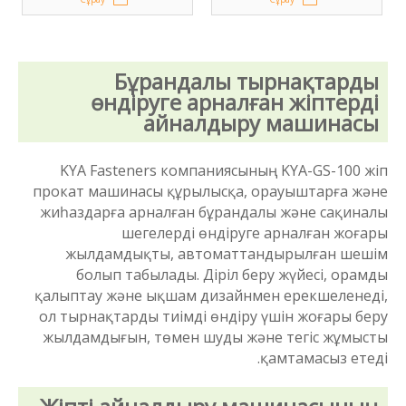
Бұрандалы тырнақтарды
өндіруге арналған жіптерді
айналдыру машинасы
KYA Fasteners компаниясының KYA-GS-100 жіп
прокат машинасы құрылысқа, орауыштарға және
жиһаздарға арналған бұрандалы және сақиналы
шегелерді өндіруге арналған жоғары
жылдамдықты, автоматтандырылған шешім
болып табылады. Діріл беру жүйесі, орамды
қалыптау және ықшам дизайнмен ерекшеленеді,
ол тырнақтарды тиімді өндіру үшін жоғары беру
жылдамдығын, төмен шуды және тегіс жұмысты
қамтамасыз етеді.