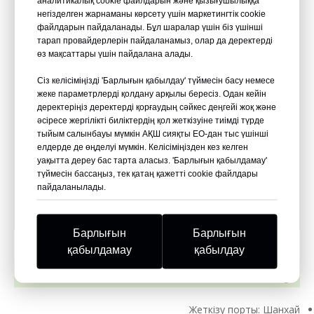
аналитикалық cookie файлдарын және қызығушылыққа
негізделген жарнаманы көрсету үшін маркетингтік cookie
файлдарын пайдаланады. Бұл шаралар үшін біз үшінші
тарап провайдерлерін пайдаланамыз, олар да деректерді
өз мақсаттары үшін пайдалана алады.
Сіз келісіміңізді 'Барлығын қабылдау' түймесін басу немесе
жеке параметрлерді қолдану арқылы бересіз. Одан кейін
деректеріңіз деректерді қорғаудың сәйкес деңгейі жоқ және
әсіресе жергілікті биліктердің қол жеткізуіне тиімді түрде
тыйым салынбауы мүмкін АҚШ сияқты ЕО-дан тыс үшінші
Сақина шанағы
Бұрандалы сап
елдерде де өңделуі мүмкін. Келісіміңізден кез келген
уақытта дереу бас тарта аласыз. 'Барлығын қабылдамау'
Ағашты жақсырақ
Жоғары беріктікке
түймесін бассаңыз, тек қатаң қажетті cookie файлдары
ұстауға арналған
арналған бұрандалы
пайдаланылады.
сақина үлгілері бар
үлгілері бар шегелер.
шегелер.
Барлығын
Барлығын
қабылдамау
қабылдау
Қаптама және жеткізу
Жеткізу порты: Шанхай