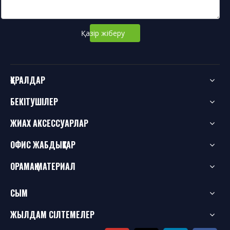
Қазір жіберу
ҚҰРАЛДАР
БЕКІТУШІЛЕР
ЖИАХ АКСЕССУАРЛАР
ОФИС ЖАБДЫҚТАР
ОРАМАҚ МАТЕРИАЛ
СЫМ
ЖЫЛДАМ СІЛТЕМЕЛЕР